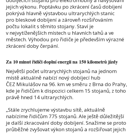
dobíjecích stojanů pro elektromobily a navyšování
jejich výkonu. Poptávku po zkrácení časů dobíjení
pokrývá hlavně výstavbou ultrarychlých stanic
pro bleskové dobíjení a zároveň rozšiřováním
počtu lokalit s těmito stojany. Staví je
v nejvytíženějších místech u hlavních tahů a ve
městech. Výhodou pro řidiče je především výrazné
zkrácení doby čerpání.
Za 10 minut řidiči doplní energii na 150 kilometrů jízdy
Největší počet ultrarychlých stojanů na jednom
místě aktuálně nabízí nový dobíjecí hub
ČEZ Mikulášov na 96. km ve směru z Brna do Prahy,
kde je řidičům k dispozici celkem 15 stojanů, z toho
právě hned 14 ultrarychlých.
„Stále zrychlujeme výstavbu sítě, aktuálně
nabízíme řidičům 775 stojanů. Ale ještě důležitější
je další zkracování doby dobíjení. Snažíme se proto
průběžné zvyšovat výkon stojanů a rozšiřovat jejich