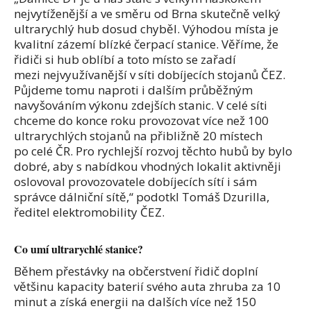
nejvytíženější a ve směru od Brna skutečně velký
ultrarychlý hub dosud chyběl. Výhodou místa je
kvalitní zázemí blízké čerpací stanice. Věříme, že
řidiči si hub oblíbí a toto místo se zařadí
mezi nejvyužívanější v síti dobíjecích stojanů ČEZ.
Půjdeme tomu naproti i dalším průběžným
navyšováním výkonu zdejších stanic. V celé síti
chceme do konce roku provozovat více než 100
ultrarychlých stojanů na přibližně 20 místech
po celé ČR. Pro rychlejší rozvoj těchto hubů by bylo
dobré, aby s nabídkou vhodných lokalit aktivněji
oslovoval provozovatele dobíjecích sítí i sám
správce dálniční sítě,“ podotkl Tomáš Dzurilla,
ředitel elektromobility ČEZ.
Co umí ultrarychlé stanice?
Během přestávky na občerstvení řidič doplní
většinu kapacity baterií svého auta zhruba za 10
minut a získá energii na dalších více než 150