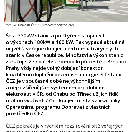
foto:
Se svolením ČEZ
/
Ultrarychlý dobíjecí hub
Šest 320kW stanic a po čtyřech stojanech
o výkonech 180kW a 160 kW. Tak vypadá aktuálně
největší veřejné dobíjecí centrum ultrarychlých
stanic v České republice. Množství a výkon stanic
zaručuje, že řidič elektromobilu při cestě z Brna do
Prahy vždy najde volný dobíjecí konektor
k rychlému doplnění bezemisní energie. Síť stanic
ČEZ je v současné době nejvýkonnějším
a nejrozšířenějším systémem pro dobíjení
elektroaut v ČR, od Chebu po Třinec už jich řidiči
mohou využívat 775. Dobíjecí místa vznikají díky
Operačnímu programu Doprava i z vlastních
prostředků ČEZ.
ČEZ pokračuje v rychlém rozšiřování sítě veřejných