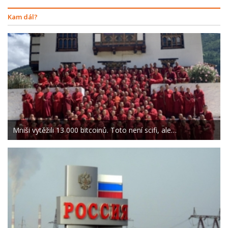
Kam dál?
Mniši vytěžili 13 000 bitcoinů. Toto není scifi, ale…