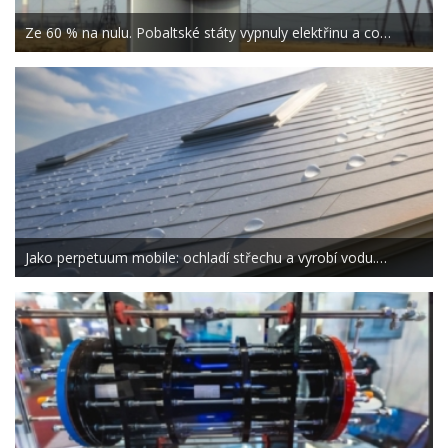
Ze 60 % na nulu. Pobaltské státy vypnuly elektřinu a co…
Jako perpetuum mobile: ochladí střechu a vyrobí vodu.…