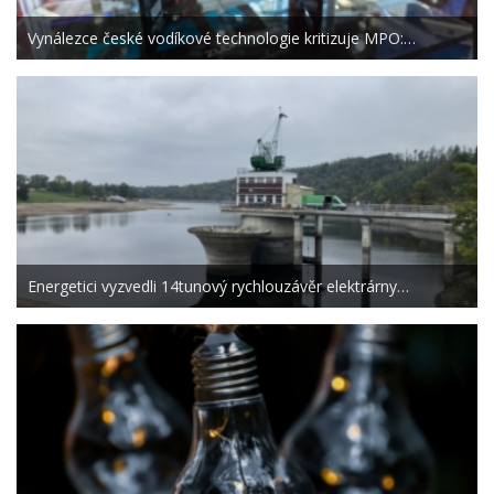
Vynálezce české vodíkové technologie kritizuje MPO:…
Energetici vyzvedli 14tunový rychlouzávěr elektrárny…