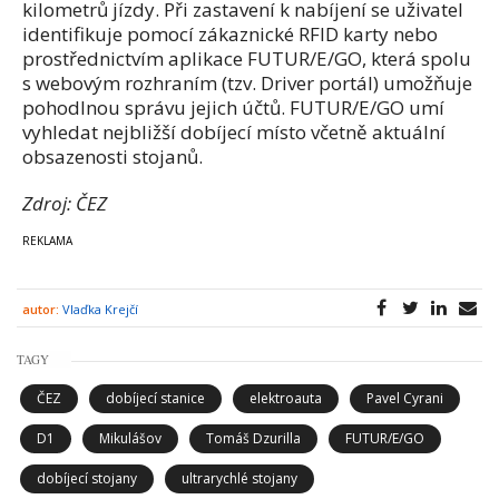
kilometrů jízdy. Při zastavení k nabíjení se uživatel
identifikuje pomocí zákaznické RFID karty nebo
prostřednictvím aplikace FUTUR/E/GO, která spolu
s webovým rozhraním (tzv. Driver portál) umožňuje
pohodlnou správu jejich účtů. FUTUR/E/GO umí
vyhledat nejbližší dobíjecí místo včetně aktuální
obsazenosti stojanů.
Zdroj: ČEZ
autor:
Vlaďka Krejčí
TAGY
ČEZ
dobíjecí stanice
elektroauta
Pavel Cyrani
D1
Mikulášov
Tomáš Dzurilla
FUTUR/E/GO
dobíjecí stojany
ultrarychlé stojany