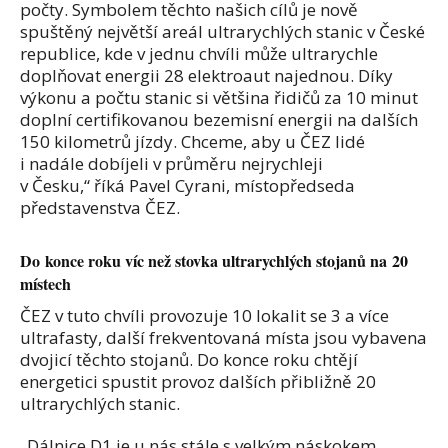
počty. Symbolem těchto našich cílů je nově
spuštěný největší areál ultrarychlých stanic v České
republice, kde v jednu chvíli může ultrarychle
doplňovat energii 28 elektroaut najednou. Díky
výkonu a počtu stanic si většina řidičů za 10 minut
doplní certifikovanou bezemisní energii na dalších
150 kilometrů jízdy. Chceme, aby u ČEZ lidé
i nadále dobíjeli v průměru nejrychleji
v Česku,“ říká Pavel Cyrani, místopředseda
představenstva ČEZ.
Do konce roku víc než stovka ultrarychlých stojanů na 20
místech
ČEZ v tuto chvíli provozuje 10 lokalit se 3 a více
ultrafasty, další frekventovaná místa jsou vybavena
dvojicí těchto stojanů. Do konce roku chtějí
energetici spustit provoz dalších přibližně 20
ultrarychlých stanic.
„Dálnice D1 je u nás stále s velkým náskokem