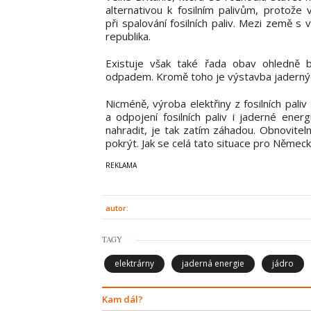
alternativou k fosilním palivům, protože 
při spalování fosilních paliv. Mezi země 
republika.
Existuje však také řada obav ohledně b
odpadem. Kromě toho je výstavba jadernýc
Nicméně, výroba elektřiny z fosilních pali
a odpojení fosilních paliv i jaderné ener
nahradit, je tak zatím záhadou. Obnovite
pokrýt. Jak se celá tato situace pro Němec
autor:
TAGY
elektrárny
jaderná energie
jádro
Kam dál?