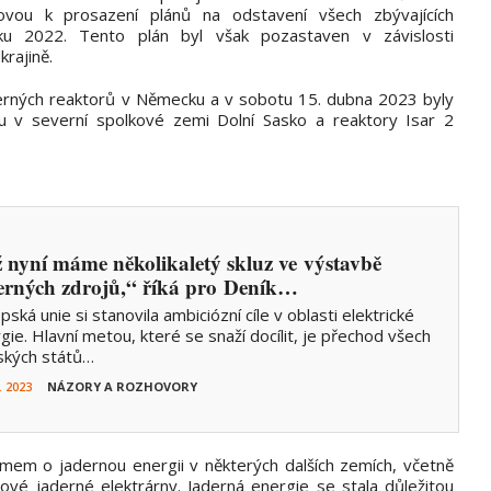
lovou k prosazení plánů na odstavení všech zbývajících
ku 2022. Tento plán byl však pozastaven v závislosti
rajině.
erných reaktorů v Německu a v sobotu 15. dubna 2023 byly
du v severní spolkové zemi Dolní Sasko a reaktory Isar 2
ž nyní máme několikaletý skluz ve výstavbě
erných zdrojů,“ říká pro Deník…
pská unie si stanovila ambiciózní cíle v oblasti elektrické
gie. Hlavní metou, které se snaží docílit, je přechod všech
ských států…
. 2023
NÁZORY A ROZHOVORY
jmem o jadernou energii v některých dalších zemích, včetně
nové jaderné elektrárny. Jaderná energie se stala důležitou