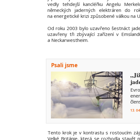
vedly tehdejší kancléřku Angelu Merke
německých jaderných elektráren do ro
na energetické krizi způsobené válkou na Uk
Od roku 2003 bylo uzavřeno šestnáct jad
uzavřeny tři zbývající zařízení v Emslan
a Neckarwestheim.
Psali jsme
„Ji
jad
Evro
ener
člen
13. 04
Tento krok je v kontrastu s rostoucím zá
Velké Británie, která se rozhodla stavět 