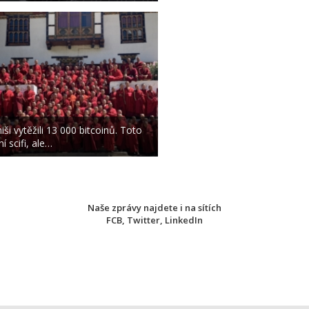
iši vytěžili 13 000 bitcoinů. Toto
í scifi, ale…
Naše zprávy najdete i na sítích
FCB
,
Twitter
,
LinkedIn