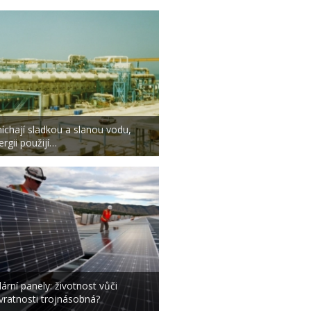
íchají sladkou a slanou vodu,
ergii použijí…
lární panely: životnost vůči
vratnosti trojnásobná?