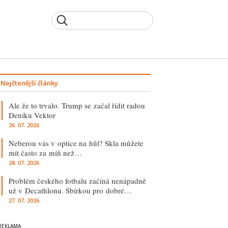
Nejčtenější články
Ale že to trvalo. Trump se začal řídit radou
Deníku Vektor
26. 07. 2026
Neberou vás v optice na hůl? Skla můžete
mít často za míň než…
28. 07. 2026
Problém českého fotbalu začíná nenápadně
už v Decathlonu. Sbírkou pro dobré…
27. 07. 2026