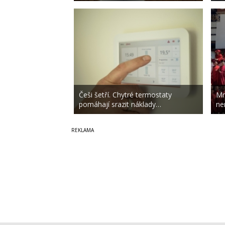
Češi šetří. Chytré termostaty
Mn
pomáhají srazit náklady…
nen