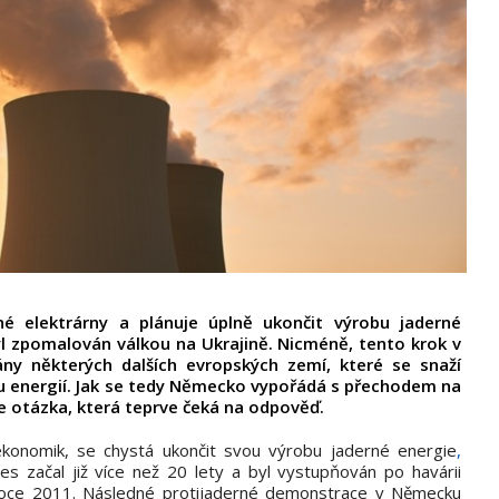
é elektrárny a plánuje úplně ukončit výrobu jaderné
 byl zpomalován válkou na Ukrajině. Nicméně, tento krok v
ny některých dalších evropských zemí, které se snaží
u energií. Jak se tedy Německo vypořádá s přechodem na
 je otázka, která teprve čeká na odpověď.
konomik, se chystá ukončit svou výrobu jaderné energie
,
es začal již více než 20 lety a byl vystupňován po havárii
 roce 2011. Následné protijaderné demonstrace v Německu