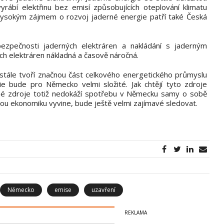
vyrábí elektřinu bez emisí způsobujících oteplování klimatu
s vysokým zájmem o rozvoj jaderné energie patří také Česká
ezpečnosti jaderných elektráren a nakládání s jaderným
h elektráren nákladná a časově náročná.
v stále tvoří značnou část celkového energetického průmyslu
gie bude pro Německo velmi složité. Jak chtějí tyto zdroje
lné zdroje totiž nedokáží spotřebu v Německu samy o sobě
kou ekonomiku vyvine, bude ještě velmi zajímavé sledovat.
Německo
emise
uzavření