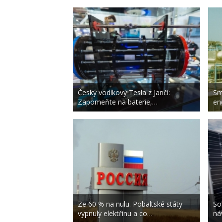
Český vodíkový Tesla z Jančí:
Sm
Zapomeňte na baterie,…
en
Ze 60 % na nulu. Pobaltské státy
So
vypnuly elektřinu a co…
ná