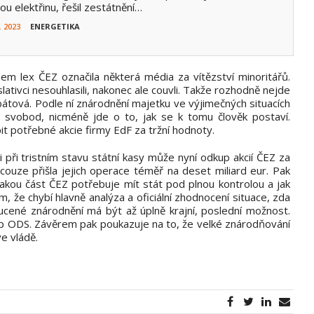
ou elektřinu, řešil zestátnění…
. 2023
ENERGETIKA
hem lex ČEZ označila některá média za vítězství minoritářů.
slativci nesouhlasili, nakonec ale couvli. Takže rozhodně nejde
ubátová. Podle ní znárodnění majetku ve výjimečných situacích
a svobod, nicméně jde o to, jak se k tomu člověk postaví.
pit potřebné akcie firmy EdF za tržní hodnoty.
 si při tristním stavu státní kasy může nyní odkup akcií ČEZ za
ncouze přišla jejich operace téměř na deset miliard eur. Pak
jakou část ČEZ potřebuje mít stát pod plnou kontrolou a jak
m, že chybí hlavně analýza a oficiální zhodnocení situace, zda
ucené znárodnění má být až úplně krajní, poslední možnost.
tup ODS. Závěrem pak poukazuje na to, že velké znárodňování
ve vládě.