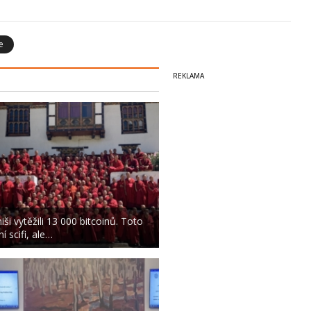
e
iši vytěžili 13 000 bitcoinů. Toto
í scifi, ale…