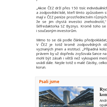
„Akcie ČEZ drží přes 150 tisíc individuálníc
a zodpovědní lidé, kteří tímto způsobem st
mají v ČEZ peníze prostřednictvím různých
že se jim chystá investici znehodnoti
šéfredaktorka SZ Byznys. Kromě toho se 
i současným investorům.
Mimo to se dá podle článku předpokládat,
V ČEZ je totiž kromě zodpovědných obč
vyznaných jmen a institucí. „Případná ko
právem by už dopředu zvyšovala šance na 
mohl být zásah i větší než vykoupení menš
uvádí dále. Nejde totiž o malé částky, cel
korun.
Psali jsme
Ryc
kom
Andr
opak