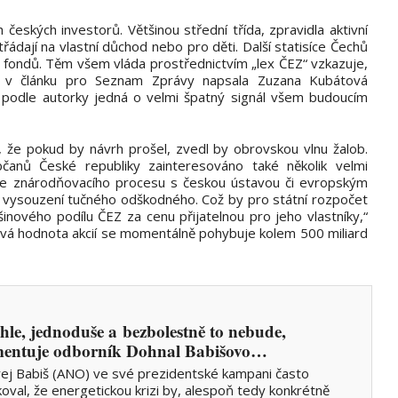
h českých investorů. Většinou střední třída, zpravidla aktivní
řádají na vlastní důchod nebo pro děti. Další statisíce Čechů
 fondů. Těm všem vláda prostřednictvím „lex ČEZ“ vzkazuje,
t,“ v článku pro Seznam Zprávy napsala Zuzana Kubátová
podle autorky jedná o velmi špatný signál všem budoucím
 že pokud by návrh prošel, zvedl by obrovskou vlnu žalob.
anů České republiky zainteresováno také několik velmi
lize znárodňovacího procesu s českou ústavou či evropským
vysouzení tučného odškodného. Což by pro státní rozpočet
inového podílu ČEZ za cenu přijatelnou pro jeho vlastníky,“
ková hodnota akcií se momentálně pohybuje kolem 500 miliard
hle, jednoduše a bezbolestně to nebude,
entuje odborník Dohnal Babišovo…
ej Babiš (ANO) ve své prezidentské kampani často
oval, že energetickou krizi by, alespoň tedy konkrétně