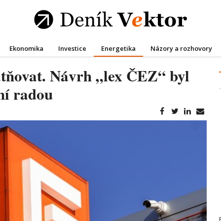
Ekonomika
Investice
Energetika
Názory a rozhovory
tátňovat. Návrh „lex ČEZ“ byl
vní radou