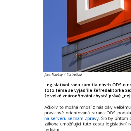
foto:
Pixabay
/
Ilustrativní
Legislativní rada zamítla návrh ODS o n
toto téma se vyjádřila šéfredaktorka S
že velké znárodňování chystá právě „nejs
Ačkoliv to možná mnozí z nás díky velkému
pravicově orientovaná strana ODS podala
na serveru Seznam Zprávy
. Šlo by přitom
zákona umožňující tuto cestu legislativní
jednání.