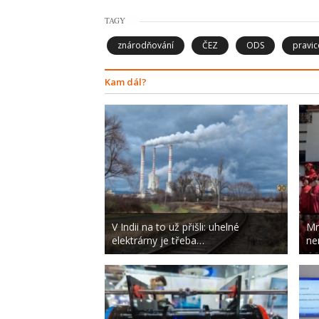
TAGY
znárodňování
ČEZ
ODS
pravic
Kam dál?
V Indii na to už přišli: uhelné
Mn
elektrárny je třeba…
nen