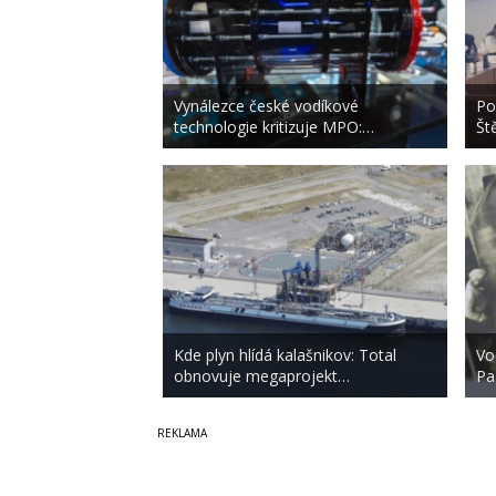
Vynálezce české vodíkové
Po
technologie kritizuje MPO:…
Št
Kde plyn hlídá kalašnikov: Total
Vo
obnovuje megaprojekt…
Pa