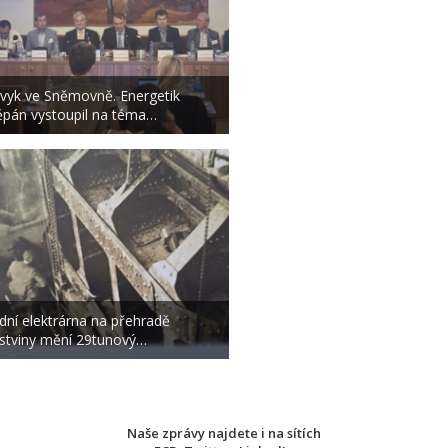
vyk ve Sněmovně. Energetik
ěpán vystoupil na téma…
dní elektrárna na přehradě
stviny mění 29tunový…
Naše zprávy najdete i na sítích