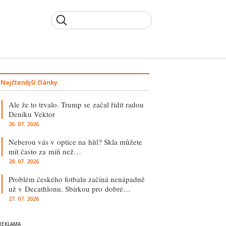
Nejčtenější články
Ale že to trvalo. Trump se začal řídit radou
Deníku Vektor
26. 07. 2026
Neberou vás v optice na hůl? Skla můžete
mít často za míň než…
28. 07. 2026
Problém českého fotbalu začíná nenápadně
už v Decathlonu. Sbírkou pro dobré…
27. 07. 2026