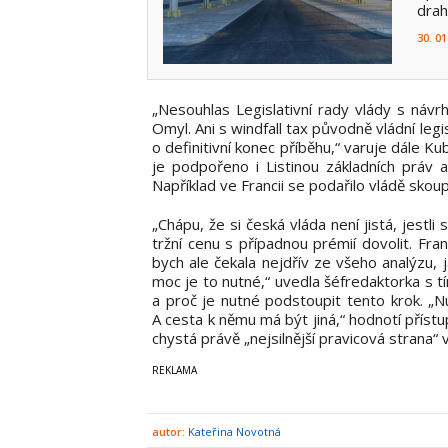
drah
30. 01
„Nesouhlas Legislativní rady vlády s návr
Omyl. Ani s windfall tax původně vládní legi
o definitivní konec příběhu,“ varuje dále K
je podpořeno i Listinou základních práv 
Například ve Francii se podařilo vládě skou
„Chápu, že si česká vláda není jistá, jestli
tržní cenu s případnou prémií dovolit. Fra
bych ale čekala nejdřív ze všeho analýzu, 
moc je to nutné,“ uvedla šéfredaktorka s tí
a proč je nutné podstoupit tento krok. „N
A cesta k němu má být jiná,“ hodnotí přís
chystá právě „nejsilnější pravicová strana“ 
autor:
Kateřina Novotná