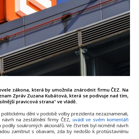
ovele zákona, která by umožnila znárodnit firmu ČEZ. Na
eznam Zpráv Zuzana Kubátová, která se podivuje nad tím,
ilnější pravicová strana“ ve vládě.
 politickému dění v podobě volby prezidenta nezaznamenali,
 návrh na zestátnění firmy ČEZ,
uvádí ve svém komentáři
 o podíly soukromých akcionářů. Ve čtvrtek byl nicméně návrh
 radou zamítnut s obavami, zda by nedošlo k protiústavnímu