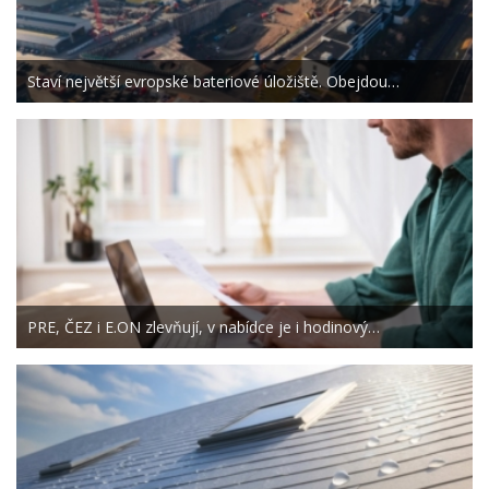
Staví největší evropské bateriové úložiště. Obejdou…
PRE, ČEZ i E.ON zlevňují, v nabídce je i hodinový…