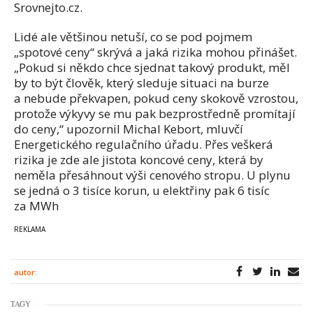
Srovnejto.cz.
Lidé ale většinou netuší, co se pod pojmem
„spotové ceny“ skrývá a jaká rizika mohou přinášet.
„Pokud si někdo chce sjednat takový produkt, měl
by to být člověk, který sleduje situaci na burze
a nebude překvapen, pokud ceny skokově vzrostou,
protože výkyvy se mu pak bezprostředně promítají
do ceny,“ upozornil Michal Kebort, mluvčí
Energetického regulačního úřadu. Přes veškerá
rizika je zde ale jistota koncové ceny, která by
neměla přesáhnout výši cenového stropu. U plynu
se jedná o 3 tisíce korun, u elektřiny pak 6 tisíc
za MWh
autor:
TAGY