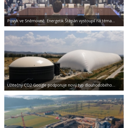
Povyk ve Sněmovně. Energetik Štěpán vystoupil na téma…
Užitečný CO2 Google podporuje nový typ dlouhodobého…