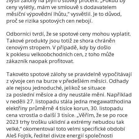
zvýšil zálohy na plyn o stovky procent. „Pokud by
ceny vylétly, mám ve smlouvě s dodavatelem
měsíční výpovědní lhůtu,“ vysvětlil. Je to důvod,
proč se rizika spotových cen nebojí.
Odborníci tvrdí, že se spotové ceny mohou vyplatit.
Takové produkty jsou totiž ze shora chráněn
cenovým stropem. V případě, kdy by došlo
k poklesu velkoobchodních cen, z toho může
zákazník naopak profitovat.
Takovéto spotové zálohy se pravidelně vypočítávají
z vývoje cen na burze v předešlém měsíci. Odhady
ale nejsou jednoduché, jelikož se situace
za poslední měsíce a dny neustále mění. Například
v neděli 27. listopadu stála jedna megawatthodina
elektřiny průměrně 4 tisíce korun, 30. listopadu
cena vzrostla o další 3 tisíce. „Věřím, že se po roce
2023 trhy trošku uklidní a extrémy nebudou tak
velké,“ okomentoval toto velmi specifické období
Aleš Fojtík, ředitel divize energií společnosti