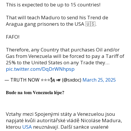
This is expected to be up to 15 countries!
That will teach Maduro to send his Trend de
Aragua gang prisoners to the USA 🇺🇸.
FAFO!
Therefore, any Country that purchases Oil and/or
Gas from Venezuela will be forced to pay a Tariff of
25% to the United States on any Trade they…
pic.twitter.com/DqDrWNhpsp
— TRUTH NOW ⭐️⭐️⭐️🗽 🎺 (@sxdoc)
March 25, 2025
Bude na tom Venezuela lépe?
Vztahy mezi Spojenými státy a Venezuelou jsou
napjaté kvůli autoritářské vládě Nicoláse Madura,
kterou
USA
neuznávají. Další sankce uvalené