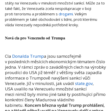
státy na Venezuelu v minulosti množství sankcí. Může za to
také fakt, že Venezuela zcela nespolupracuje v boji
proti terorismu a problémem s
drogami
. Velkým
problémem je také obchodování s lidmi, proti kterému
vláda Venezuely nepodniká potřebné kroky.
Nová cla pro Venezuelu od Trumpa
Cla
Donalda Trump
a jsou samozřejmě
v posledních měsících ekonomickým tématem číslo
jedna. V rámci zpráv o zaváděných clech na výrobky
proudící do USA již téměř z většiny světa zapadla
informace o Trumpově navýšení sankcí vůči
Venezuele. Již v minulosti, jak uvádí
state.gov
,
USA uvalilo na Venezuelu množství sankcí
mezi nimiž byly mimo jiné také ty postihující přímo
konkrétní členy Madurova vládního
kabinetu.
Koncem března vydal Trump prohlášení,
na základě něhož uvalil na Venezuelu další sankce
.