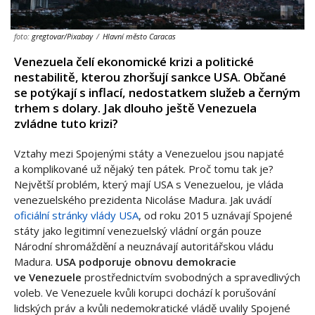
foto:
gregtovar/Pixabay
/
Hlavní město Caracas
Venezuela čelí ekonomické krizi a politické
nestabilitě, kterou zhoršují sankce USA. Občané
se potýkají s inflací, nedostatkem služeb a černým
trhem s dolary. Jak dlouho ještě Venezuela
zvládne tuto krizi?
Vztahy mezi Spojenými státy a Venezuelou jsou napjaté
a komplikované už nějaký ten pátek. Proč tomu tak je?
Největší problém, který mají USA s Venezuelou, je vláda
venezuelského prezidenta Nicoláse Madura. Jak uvádí
oficiální stránky vlády USA
, od roku 2015 uznávají Spojené
státy jako legitimní venezuelský vládní orgán pouze
Národní shromáždění a neuznávají autoritářskou vládu
Madura.
USA podporuje obnovu demokracie
ve Venezuele
prostřednictvím svobodných a spravedlivých
voleb. Ve Venezuele kvůli korupci dochází k porušování
lidských práv a kvůli nedemokratické vládě uvalily Spojené