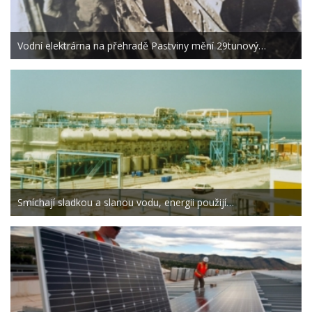
Vodní elektrárna na přehradě Pastviny mění 29tunový…
Smíchají sladkou a slanou vodu, energii použijí…