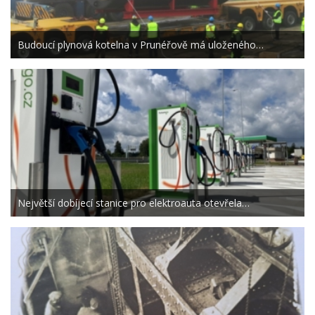
Budoucí plynová kotelna v Prunéřově má uloženého…
Největší dobíjecí stanice pro elektroauta otevřela…