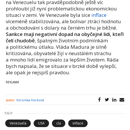
na Venezuelu tak pravděpodobně ještě víc
prohloubí již nyní problematickou ekonomickou
situaci v zemi. Ve Venezuele byla sice
inflace
víceméně stabilizována, ale bolívar ztrácí hodnotu
a obchodování s dolary na černém trhu je běžné.
Sankce mají negativní dopad na obyčejné lidi, kteří
čelí chudobě
, špatným životním podmínkám
a politickému útlaku. Vláda Madura je silně
kritizována, obyvatelé žijí v neustálém strachu
a mnoho lidí emigrovalo za lepším životem. Ráda
bych napsala, že se situace v brzké době vylepší,
ale opak je nejspíš pravdou.
autor:
Veronika Horková
TAGY
Venezuela
USA
cla
inflace