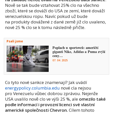
Nově se tak bude vztahovat 25% clo na všechno
zboží, které se dováží do USA ze zemí, které dováží
venezuelskou ropu. Navíc pokud už bude
na produkty dovážené z dané země již clo uvaleno,
nové 25 % clo se k tomu následně přičte.
Psali jsme
Poplach u sportovců: američtí
giganti Nike, Adidas a Puma zvýší
ceny…
07. 04. 2025
Co tyto nové sankce znamenají? Jak uvádí
energypolicy.columbia.edu
nové cla nejsou
pro Venezuelu vůbec dobrou zprávou. Nejenže
USA uvalilo nově clo ve výši 25 %, ale
omezilo také
podle informací i provozní licenci své vlastní
americké společnosti Chevron.
Cílem tohoto