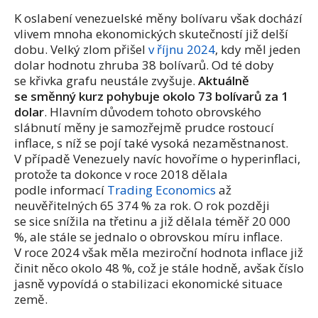
K oslabení venezuelské měny bolívaru však dochází
vlivem mnoha ekonomických skutečností již delší
dobu. Velký zlom přišel
v říjnu 2024
, kdy měl jeden
dolar hodnotu zhruba 38 bolívarů. Od té doby
se křivka grafu neustále zvyšuje.
Aktuálně
se směnný kurz pohybuje okolo 73 bolívarů za 1
dolar
. Hlavním důvodem tohoto obrovského
slábnutí měny je samozřejmě prudce rostoucí
inflace, s níž se pojí také vysoká nezaměstnanost.
V případě Venezuely navíc hovoříme o hyperinflaci,
protože ta dokonce v roce 2018 dělala
podle informací
Trading Economics
až
neuvěřitelných
65 374 % za rok. O rok později
se sice snížila na třetinu a již dělala téměř 20 000
%, ale stále se jednalo o obrovskou míru inflace.
V roce 2024 však měla meziroční hodnota inflace již
činit něco okolo 48 %, což je stále hodně, avšak číslo
jasně vypovídá o stabilizaci ekonomické situace
země.