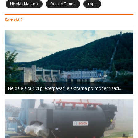
Nicolás Maduro
Donald Trump
ropa
Kam dál?
Nejdéle sloužící přečerpávací elektrárna po modernizaci…