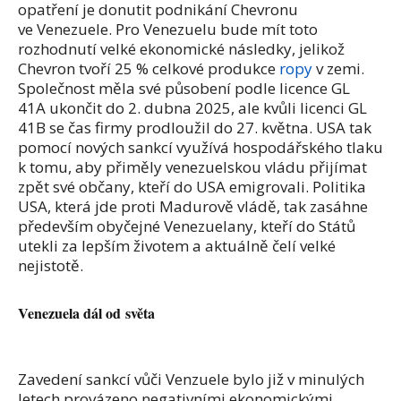
opatření je donutit podnikání Chevronu
ve Venezuele. Pro Venezuelu bude mít toto
rozhodnutí velké ekonomické následky, jelikož
Chevron tvoří 25 % celkové produkce
ropy
v zemi.
Společnost měla své působení podle licence GL
41A ukončit do 2. dubna 2025, ale kvůli licenci GL
41B se čas firmy prodloužil do 27. května. USA tak
pomocí nových sankcí využívá hospodářského tlaku
k tomu, aby přiměly venezuelskou vládu přijímat
zpět své občany, kteří do USA emigrovali. Politika
USA, která jde proti Madurově vládě, tak zasáhne
především obyčejné Venezuelany, kteří do Států
utekli za lepším životem a aktuálně čelí velké
nejistotě.
Venezuela dál od světa
Zavedení sankcí vůči Venzuele bylo již v minulých
letech provázeno negativními ekonomickými