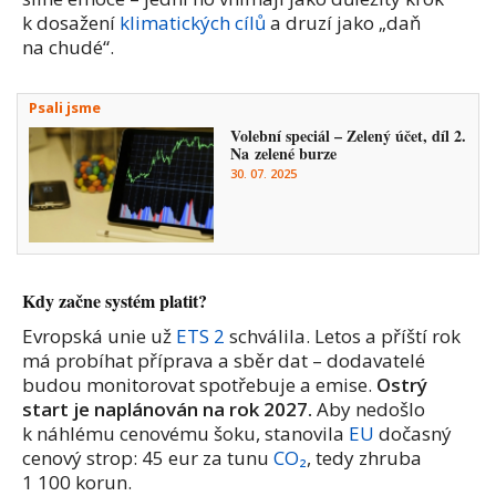
k dosažení
klimatických cílů
a druzí jako „daň
na chudé“.
Psali jsme
Volební speciál – Zelený účet, díl 2.
Na zelené burze
30. 07. 2025
Kdy začne systém platit?
Evropská unie už
ETS 2
schválila. Letos a příští rok
má probíhat příprava a sběr dat – dodavatelé
budou monitorovat spotřebuje a emise.
Ostrý
start je naplánován na rok 2027.
Aby nedošlo
k náhlému cenovému šoku, stanovila
EU
dočasný
cenový strop: 45 eur za tunu
CO₂
, tedy zhruba
1 100 korun.