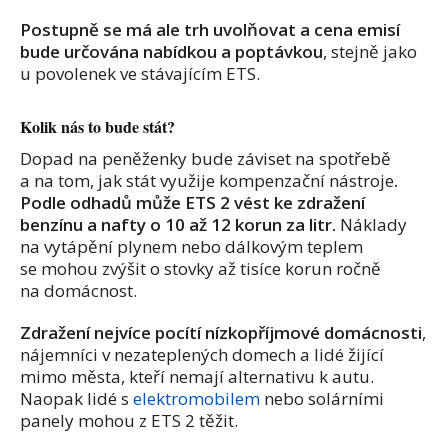
Postupně se má ale trh uvolňovat a cena emisí
bude určována nabídkou a poptávkou
, stejně jako
u povolenek ve stávajícím ETS.
Kolik nás to bude stát?
Dopad na peněženky bude záviset na spotřebě
a na tom, jak stát využije kompenzační nástroje
.
Podle odhadů může ETS 2 vést ke zdražení
benzínu a nafty o 10 až 12 korun za litr.
Náklady
na vytápění plynem nebo dálkovým teplem
se mohou zvýšit o stovky až tisíce korun ročně
na domácnost.
Zdražení nejvíce pocítí nízkopříjmové domácnosti
,
nájemníci v nezateplených domech a lidé žijící
mimo města, kteří nemají alternativu k autu.
Naopak lidé s
elektromobilem
nebo solárními
panely mohou z ETS 2 těžit.