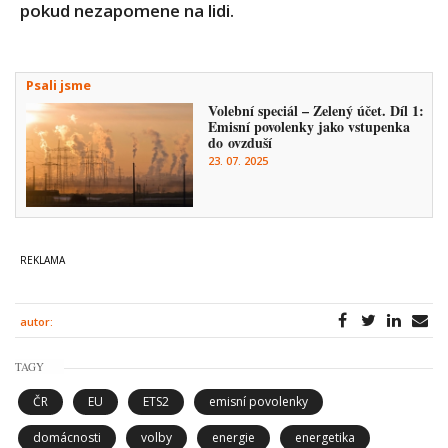
pokud nezapomene na lidi.
Psali jsme
Volební speciál – Zelený účet. Díl 1:
Emisní povolenky jako vstupenka
do ovzduší
23. 07. 2025
autor:
TAGY
ČR
EU
ETS2
emisní povolenky
domácnosti
volby
energie
energetika