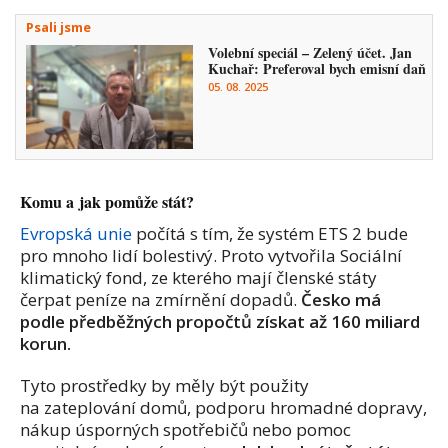
Psali jsme
Volební speciál – Zelený účet. Jan
Kuchař: Preferoval bych emisní daň
05. 08. 2025
Komu a jak pomůže stát?
Evropská unie
počítá s tím, že systém ETS 2 bude
pro mnoho lidí bolestivý. Proto vytvořila Sociální
klimatický fond, ze kterého mají členské státy
čerpat peníze na zmírnění dopadů.
Česko má
podle předběžných propočtů získat až 160 miliard
korun.
Tyto prostředky by měly být použity
na zateplování domů, podporu hromadné dopravy,
nákup úsporných spotřebičů nebo pomoc