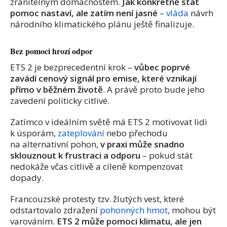
zranitelným domácnostem.
Jak konkrétně stát
pomoc nastaví, ale zatím není jasné
–
vláda
návrh
národního klimatického plánu ještě finalizuje.
Bez pomoci hrozí odpor
ETS 2 je bezprecedentní krok –
vůbec poprvé
zavádí cenový signál pro emise, které vznikají
přímo v běžném životě
. A právě proto bude jeho
zavedení politicky citlivé.
Zatímco v ideálním světě má ETS 2 motivovat lidi
k úsporám,
zateplování
nebo přechodu
na alternativní pohon,
v praxi může snadno
sklouznout k frustraci a odporu
– pokud stát
nedokáže včas citlivě a cíleně kompenzovat
dopady.
Francouzské protesty tzv. žlutých vest, které
odstartovalo zdražení
pohonných hmot
, mohou být
varováním.
ETS 2 může pomoci klimatu, ale jen