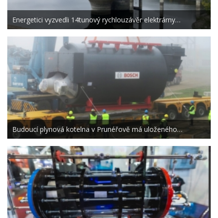
Energetici vyzvedli 14tunový rychlouzávěr elektrárny…
Budoucí plynová kotelna v Prunéřově má uloženého…