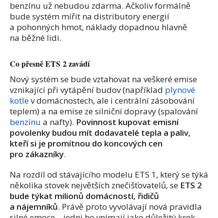
benzínu už nebudou zdarma. Ačkoliv formálně
bude systém mířit na distributory energií
a pohonných hmot, náklady dopadnou hlavně
na běžné lidi.
Co přesně ETS 2 zavádí
Nový systém se bude vztahovat na veškeré emise
vznikající při vytápění budov (například
plynové
kotle
v domácnostech, ale i centrální zásobování
teplem) a na emise ze silniční dopravy (spalování
benzínu
a nafty).
Povinnost kupovat emisní
povolenky budou mít dodavatelé tepla a paliv,
kteří si je promítnou do koncových cen
pro zákazníky
.
Na rozdíl od stávajícího modelu ETS 1, který se týká
několika stovek největších znečišťovatelů, se
ETS 2
bude týkat milionů domácností, řidičů
a nájemníků
. Právě proto vyvolávají nová pravidla
silné emoce – jedni ho vnímají jako důležitý krok