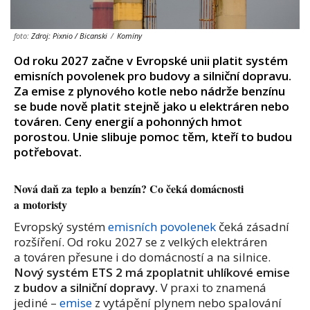
foto:
Zdroj: Pixnio / Bicanski
/
Komíny
Od roku 2027 začne v Evropské unii platit systém
emisních povolenek pro budovy a silniční dopravu.
Za emise z plynového kotle nebo nádrže benzínu
se bude nově platit stejně jako u elektráren nebo
továren. Ceny energií a pohonných hmot
porostou. Unie slibuje pomoc těm, kteří to budou
potřebovat.
Nová daň za teplo a benzín? Co čeká domácnosti
a motoristy
Evropský systém
emisních povolenek
čeká zásadní
rozšíření. Od roku 2027 se z velkých elektráren
a továren přesune i do domácností a na silnice.
Nový systém ETS 2 má zpoplatnit uhlíkové emise
z budov a silniční dopravy.
V praxi to znamená
jediné –
emise
z vytápění plynem nebo spalování