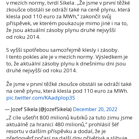
v mezích normy, tvrdí Síkela. „Že jsme v první těžké
zkoušce obstáli se odráží také na ceně plynu, která
klesla pod 110 euro za MWh,“ zakončil svůj
příspěvek, ve kterém poukazuje mimo jiné i na to,
že jsou aktuální zásoby plynu druhé nejvyšší
od roku 2014.
S vyšší spotřebou samozřejmě klesly i zásoby.
I tento pokles ale je v mezích normy. Výsledkem je
to, že aktuální zásoby plynu k dnešnímu dni jsou
druhé nejvyšší od roku 2014.
Že jsme v první těžké zkoušce obstáli se odráží také
na ceně plynu, která klesla pod 110 euro za MWh.
pic.twitter.com/KAadplop3S
— Jozef Síkela (@JozefSikela)
December 20, 2022
„Z cíle ušetřit 800 milionů kubíků za tuto zimu jsme
aktuálně za hranicí 480 milionů,“ prohlásil šéf
resortu v dalším příspěvku a dodal, že je
předpověď počasí na další dny přívětivá a slibuje