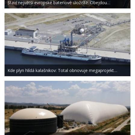
Staví největší evropské bateriové úložiště. Obejdou…
Kde plyn hlídá kalašnikov: Total obnovuje megaprojekt…