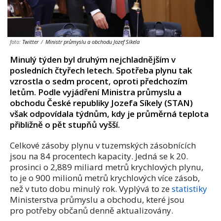
foto:
Twitter
/
Ministr průmyslu a obchodu Jozef Síkela
Minulý týden byl druhým nejchladnějším v
posledních čtyřech letech. Spotřeba plynu tak
vzrostla o sedm procent, oproti předchozím
letům. Podle vyjádření Ministra průmyslu a
obchodu České republiky Jozefa Síkely (STAN)
však odpovídala týdnům, kdy je průměrná teplota
přibližně o pět stupňů vyšší.
Celkové zásoby plynu v tuzemských zásobnících
jsou na 84 procentech kapacity. Jedná se k 20.
prosinci o 2,889 miliard metrů krychlových plynu,
to je o 900 milionů metrů krychlových více zásob,
než v tuto dobu minulý rok. Vyplývá to ze
statistiky
Ministerstva průmyslu a obchodu, které jsou
pro potřeby občanů denně aktualizovány.