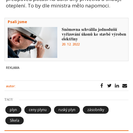
oteplení. To by dle ministra mělo napomoci.
Psali jsme
Sněmovna schválila jednodušší
vyřizování úkonů ke stavbě výroben
elektřiny
20. 12. 2022
autor:
TAGY
plyn
ceny plynu
ruský plyn
zásobníky
Síkela