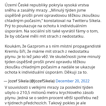
Území České republiky pokryla vysoká vrstva
sněhu a zasáhly mrazy. „Minulý týden jsme
úspěšně prošli první opravdovou těžkou zkouškou
chladným počasím,“ konstatoval na Twitteru Síkela.
Prý to poukazuje na ochotu k individuálním
úsporám. Na sociální síti také vyvrátil fámy o tom,
že by občané měli mít strach z nedostatku.
Koukám, že Gazprom a s ním místní propagandisté
Kremlu šíří, že máme mít strach z nedostatku
plynu. Je to lež jako věž. Ve skutečnosti jsme minulý
týden úspěšně prošli první opravdu těžkou
zkoušku chladným počasím a nadále se ukazuje
ochota k individuální úsporám. Děkuji za to.
— Jozef Síkela (@JozefSikela)
December 20, 2022
V souvislosti s velkými mrazy za poslední týden
ubylo o 210,5 milionů metru krychlového zásob
plynu. Jedná se o sedm procent větší spotřebu než
v týdnech předchozích. Takový pokles je ale