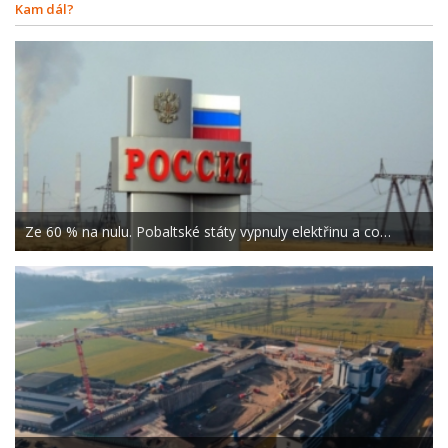
Kam dál?
Ze 60 % na nulu. Pobaltské státy vypnuly elektřinu a co…