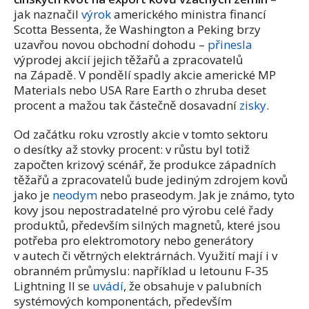
jak naznačil
výrok
amerického ministra financí
Scotta Bessenta, že Washington a Peking brzy
uzavřou novou obchodní dohodu –
přinesla
výprodej akcií jejich těžařů a zpracovatelů
na Západě. V pondělí spadly akcie americké MP
Materials nebo USA Rare Earth o zhruba deset
procent a mažou tak částečně dosavadní
zisky
.
Od začátku roku vzrostly akcie v tomto sektoru
o desítky až stovky procent: v růstu byl totiž
započten krizový scénář, že produkce západních
těžařů a zpracovatelů bude jediným zdrojem kovů
jako je
neodym
nebo praseodym. Jak je známo, tyto
kovy jsou nepostradatelné pro výrobu celé řady
produktů, především silných magnetů, které jsou
potřeba pro elektromotory nebo generátory
v autech či větrných elektrárnách. Využití mají i v
obranném průmyslu: například u letounu F‑35
Lightning II se
uvádí
, že obsahuje
v palubních
systémových komponentách,
především