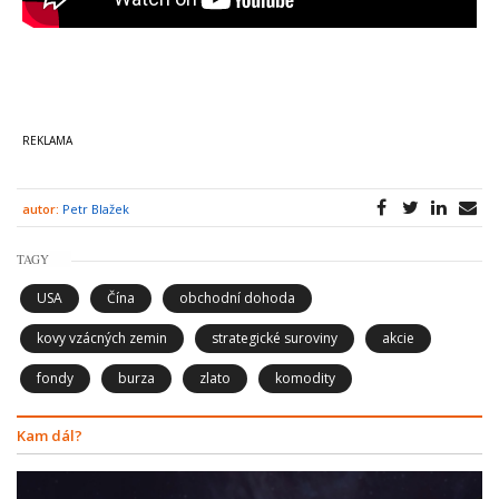
autor:
Petr Blažek
TAGY
USA
Čína
obchodní dohoda
kovy vzácných zemin
strategické suroviny
akcie
fondy
burza
zlato
komodity
Kam dál?