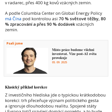
v radarec,
přes
400 kg kovů vzácných zemin.
A podle Columbia Center on Global Energy Policy
má Čína
pod kontrolou asi
70 % světové těžby, 80
% zpracování a přes 90 % dodávek
vzácných
zemin.
Psali jsme
Místo práce budeme všichni
investovat. Vize post-AI světa
provokuje
05. 09. 2025
Klasický příklad korekce
Z investičního hlediska jde o typickou krátkodobou
korekci: trh přeceňuje význam politického gesta
a ignoruje dlouhodobou realitu. Spojené státy
i Evropa totiž rozvíjejí domácí projekty, a to bude