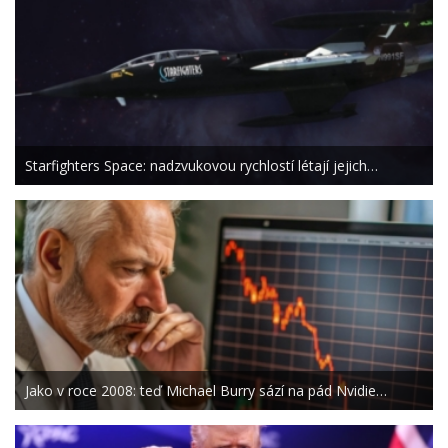
Starfighters Space: nadzvukovou rychlostí létají jejich…
Jako v roce 2008: teď Michael Burry sází na pád Nvidie…