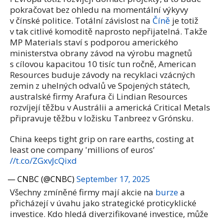
pokračovat bez ohledu na momentální výkyvy
v čínské politice. Totální závislost na
Číně
je totiž
v tak citlivé komoditě naprosto nepřijatelná. Takže
MP Materials staví s podporou amerického
ministerstva obrany závod na výrobu magnetů
s cílovou kapacitou 10 tisíc tun ročně, American
Resources buduje závody na recyklaci vzácných
zemin z uhelných odvalů ve Spojených státech,
australské firmy Arafura či Lindian Resources
rozvíjejí těžbu v Austrálii a americká Critical Metals
připravuje těžbu v ložisku Tanbreez v Grónsku.
China keeps tight grip on rare earths, costing at
least one company 'millions of euros'
//t.co/ZGxvJcQixd
— CNBC (@CNBC)
September 17, 2025
Všechny zmíněné firmy mají akcie na
burze
a
přicházejí v úvahu jako strategické proticyklické
investice. Kdo hledá diverzifikované investice, může