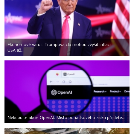
Ekonomové varují: Trumpova cla mohou zvýšit inflaci
USA až…
Nekupujte akcie OpenAI. Místo pohádkového zisku přijdete…