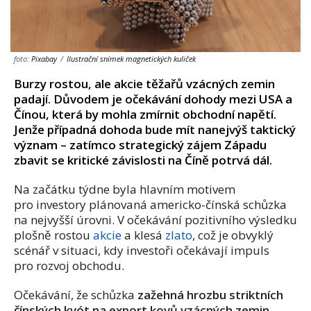
foto:
Pixabay
/
Ilustrační snímek magnetických kuliček
Burzy rostou, ale akcie těžařů vzácných zemin
padají. Důvodem je očekávání dohody mezi USA a
Čínou, která by mohla zmírnit obchodní napětí.
Jenže případná dohoda bude mít nanejvýš taktický
význam – zatímco strategický zájem Západu
zbavit se kritické závislosti na Číně potrvá dál.
Na začátku týdne byla hlavním motivem
pro investory plánovaná americko-čínská schůzka
na nejvyšší úrovni. V očekávání pozitivního výsledku
plošně rostou
akcie
a klesá
zlato
, což je obvyklý
scénář v situaci, kdy investoři očekávají impuls
pro rozvoj obchodu.
Očekávání, že schůzka
zažehná hrozbu striktních
čínských kvót na export kovů vzácných zemin
–