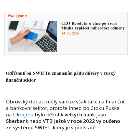
Psali jsme
CEO Revolutu si chce po vzoru
Muska vyplácet miliardové odměny
24. 06. 2025
Odříznutí od SWIFTu znamením pádu důvěry v ruský
finanční sektor
Obrovský dopad měly sankce však také na finanční
a bankovní sektor, protože ihned po útoku Ruska
na
Ukrajinu
bylo několik
velkých bank jako
Sberbank nebo VTB ještě v roce 2022 vyloučeno
ze systému SWIFT
, který je v podstatě