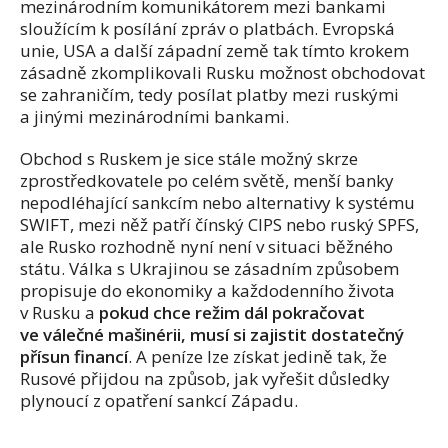
mezinárodním komunikátorem mezi bankami
sloužícím k posílání zpráv o platbách. Evropská
unie, USA a další západní země tak tímto krokem
zásadně zkomplikovali Rusku možnost obchodovat
se zahraničím, tedy posílat platby mezi ruskými
a jinými mezinárodními bankami.
Obchod s Ruskem je sice stále možný skrze
zprostředkovatele po celém světě, menší banky
nepodléhající sankcím nebo alternativy k systému
SWIFT, mezi něž patří čínský CIPS nebo ruský SPFS,
ale Rusko rozhodně nyní není v situaci běžného
státu. Válka s Ukrajinou se zásadním způsobem
propisuje do ekonomiky a každodenního života
v Rusku a
pokud chce režim dál pokračovat
ve válečné mašinérii, musí si zajistit dostatečný
přísun financí
. A peníze lze získat jedině tak, že
Rusové přijdou na způsob, jak vyřešit důsledky
plynoucí z opatření sankcí Západu.