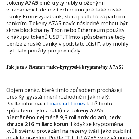
tokeny A7A5 plně kryty rubly uloženými
v bankovních depozitech
mimo jiné také ruské
banky Promsvyazbank, která podléhá západním
sankcím. Tokeny A7A5 navíc následně mohou být
skrze blockchainy Tron nebo Etherneum použity
k nákupu tokenů USDT. Tímto způsobem se tedy
peníze z ruské banky v podstatě „čistí”, aby mohly
být dále použity pro jiné účely.
Jak je to s čistotou rusko-kyrgyzské kryptoměny A7A5?
Objem peněz, které tímto způsobem procházejí
přes Kyrgyzstán není rozhodně nijak malý.
Podle informací
Financial Times
totiž tímto
způsobem bylo
z rublů na tokeny A7A5
přeměněno nejméně 9,3 miliardy dolarů, tedy
zhruba 216 miliard korun
. I když se kryptoměna
kvůli svému provázání na rezervy tváří jako stabilní,
opak je pravdou. Podle FT totiž A7A5 využívá pouze