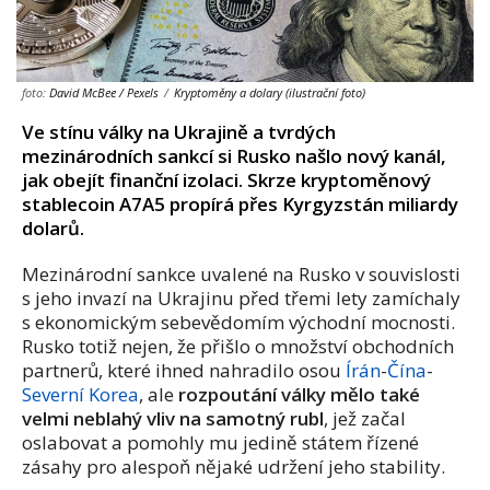
foto:
David McBee / Pexels
/
Kryptoměny a dolary (ilustrační foto)
Ve stínu války na Ukrajině a tvrdých
mezinárodních sankcí si Rusko našlo nový kanál,
jak obejít finanční izolaci. Skrze kryptoměnový
stablecoin A7A5 propírá přes Kyrgyzstán miliardy
dolarů.
Mezinárodní sankce uvalené na Rusko v souvislosti
s jeho invazí na Ukrajinu před třemi lety zamíchaly
s ekonomickým sebevědomím východní mocnosti.
Rusko totiž nejen, že přišlo o množství obchodních
partnerů, které ihned nahradilo osou
Írán
-
Čína
-
Severní Korea
, ale
rozpoutání války mělo také
velmi neblahý vliv na samotný rubl
, jež začal
oslabovat a pomohly mu jedině státem řízené
zásahy pro alespoň nějaké udržení jeho stability.