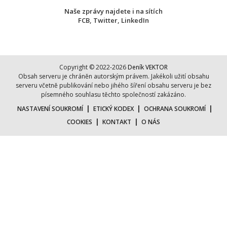
Naše zprávy najdete i na sítích
FCB
,
Twitter
,
LinkedIn
Copyright © 2022-2026
Deník VEKTOR
Obsah serveru je chráněn autorským právem. Jakékoli užití obsahu
serveru včetně publikování nebo jihého šíření obsahu serveru je bez
písemného souhlasu těchto společností zakázáno.
|
|
|
NASTAVENÍ SOUKROMÍ
ETICKÝ KODEX
OCHRANA SOUKROMÍ
|
|
COOKIES
KONTAKT
O NÁS