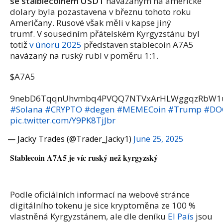
se staiblecoinem USDT
navázaným na americké
dolary byla pozastavena v březnu tohoto roku
Američany. Rusové však měli v kapse jiný
trumf.
V sousedním přátelském Kyrgyzstánu byl
totiž
v únoru 2025
představen stablecoin A7A5
navázaný na ruský rubl v poměru 1:1.
$A7A5
9nebD6TqqnUhvmbq4PVQQ7NTVxArHLWggqzRbW
#Solana
#CRYPTO
#degen
#MEMECoin
#Trump
#DO
pic.twitter.com/Y9PK8TjJbr
— Jacky Trades (@Trader_Jacky1)
June 25, 2025
Stablecoin A7A5 je víc ruský než kyrgyzský
Podle oficiálních informací na webové stránce
digitálního tokenu je sice kryptoměna ze 100 %
vlastněná Kyrgyzstánem, ale dle deníku
El País
jsou