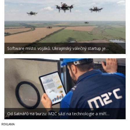
Software místo vojáků. Ukrajinský válečný startup je…
Od šatnářů na burzu: M2C sází na technologie a míří…