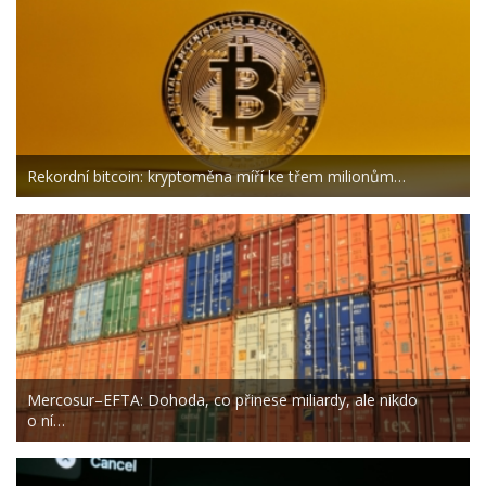
Rekordní bitcoin: kryptoměna míří ke třem milionům…
Mercosur–EFTA: Dohoda, co přinese miliardy, ale nikdo
o ní…