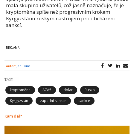
malá skupina uživatelů, což jasně naznačuje, že je
kryptoměna spíše než progresivním krokem
Kyrgyzstánu ruským nástrojem pro obcházení
sankcí.
autor:
Jan Evím
TAGY
kryptoměna
A7A5
dolar
Rusko
Kyrgyzstán
západní sankce
sankce
Kam dál?