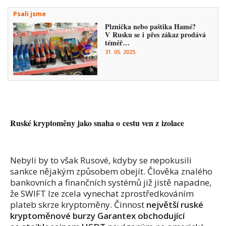
Psali jsme
Plznička nebo paštika Hamé?
V Rusku se i přes zákaz prodává
téměř…
31. 05. 2025
Ruské kryptoměny jako snaha o cestu ven z izolace
Nebyli by to však Rusové, kdyby se nepokusili
sankce nějakým způsobem obejít. Člověka znalého
bankovních a finančních systémů již jistě napadne,
že SWIFT lze zcela vynechat zprostředkováním
plateb skrze kryptoměny. Činnost
největší ruské
kryptoměnové burzy Garantex obchodující