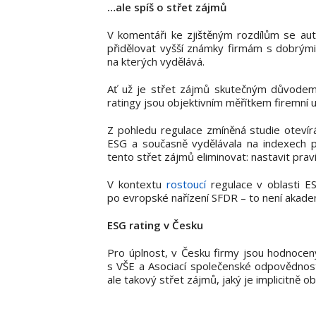
…ale spíš o střet zájmů
V komentáři ke zjištěným rozdílům se aut
přidělovat vyšší známky firmám s dobrými
na kterých vydělává.
Ať už je střet zájmů skutečným důvodem
ratingy jsou objektivním měřítkem firemní u
Z pohledu regulace zmíněná studie otevír
ESG a současně vydělávala na indexech p
tento střet zájmů eliminovat: nastavit prav
V kontextu
rostoucí
regulace v oblasti E
po evropské nařízení SFDR – to není akade
ESG rating v Česku
Pro úplnost, v Česku firmy jsou hodnocen
s VŠE a Asociací společenské odpovědnosti
ale takový střet zájmů, jaký je implicitně