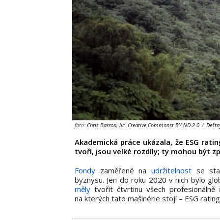
foto:
Chris Barron, lic. Creative Commonst BY-ND 2.0
/
Deštn
Akademická práce ukázala, že ESG ratin
tvoří, jsou velké rozdíly; ty mohou být 
Fondy
zaměřené na
udržitelnost
se sta
byznysu. Jen do roku 2020 v nich bylo gl
měly
tvořit čtvrtinu všech profesionálně 
na kterých tato mašinérie stojí – ESG ratin