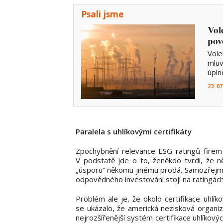
Psali jsme
Vol
pov
Vole
mluv
úpln
23. 07
Paralela s uhlíkovými certifikáty
Zpochybnění relevance ESG ratingů firem
V podstatě jde o to, ženěkdo tvrdí, že n
„úsporu“ někomu jinému prodá. Samozřejmě, 
odpovědného investování stojí na ratingách
Problém ale je, že okolo certifikace uhlík
se ukázalo, že americká nezisková organi
nejrozšířenější systém certifikace uhlíkov