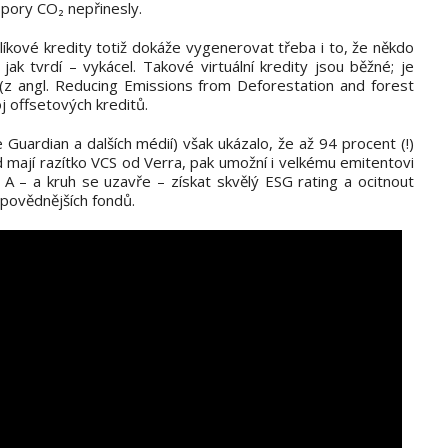
spory CO₂ nepřinesly.
líkové kredity totiž dokáže vygenerovat třeba i to, že někdo
 jak tvrdí – vykácel. Takové virtuální kredity jsou běžné; je
(z angl. Reducing Emissions from Deforestation and forest
j offsetových kreditů.
e Guardian a dalších médií) však ukázalo, že až 94 procent (!)
ud mají razítko VCS od Verra, pak umožní i velkému emitentovi
a. A – a kruh se uzavře – získat skvělý ESG rating a ocitnout
dpovědnějších fondů.