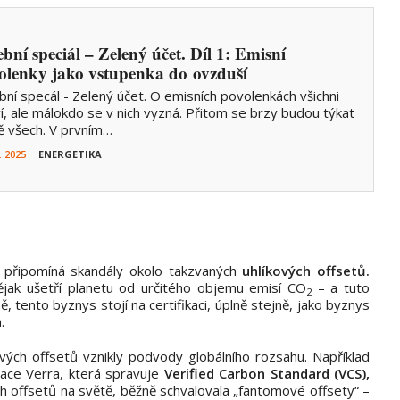
ební speciál – Zelený účet. Díl 1: Emisní
olenky jako vstupenka do ovzduší
bní specál - Zelený účet. O emisních povolenkách všichni
í, ale málokdo se v nich vyzná. Přitom se brzy budou týkat
ě všech. V prvním…
. 2025
ENERGETIKA
 připomíná skandály okolo takzvaných
uhlíkových offsetů.
ějak ušetří planetu od určitého objemu emisí CO
– a tuto
2
tento byznys stojí na certifikaci, úplně stejně, jako byznys
.
ových offsetů vznikly podvody globálního rozsahu. Například
zace Verra, která spravuje
Verified Carbon Standard (VCS),
ých offsetů na světě, běžně schvalovala „fantomové offsety“ –