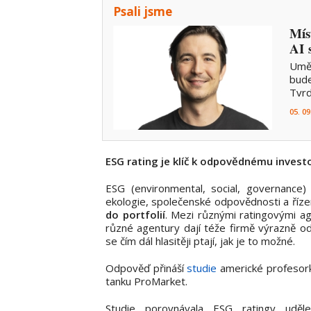
Psali jsme
Mís
AI 
Uměl
bude
Tvrd
05. 09
ESG rating je klíč k odpovědnému invest
ESG (environmental, social, governance
ekologie, společenské odpovědnosti a řízení
do portfolií
. Mezi různými ratingovými age
různé agentury dají téže firmě výrazně odl
se čím dál hlasitěji ptají, jak je to možné.
Odpověď přináší
studie
americké profesork
tanku ProMarket.
Studie porovnávala ESG ratingy uděl