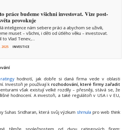
to práce budeme všichni investovat. Vize post-
světa provokuje
á inteligence nám sebere práci a abychom se uživili,
me muset – všichni, i děti od útlého věku – investovat.
í to Vlad Tenev,…
. 2025
INVESTICE
ování
)
ratingy
hodnotí, jak dobře si daná firma vede v oblasti
. Investoři je používají k
rozhodování, které firmy zařadit
nturami však existují velké rozdíly – přesněji, stává se, že
išné hodnocení. A investoři, a také regulátoři v USA i v EU,
y Suhas Sridharan, která svůj výzkum
shrnula
pro web think
ené těmže společnostem od dvou ratingových firem: