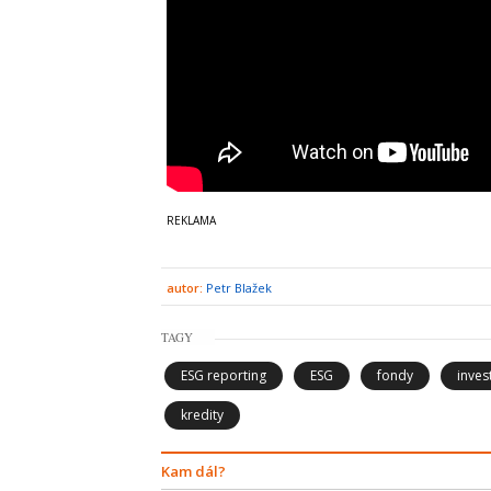
autor:
Petr Blažek
TAGY
ESG reporting
ESG
fondy
inves
kredity
Kam dál?