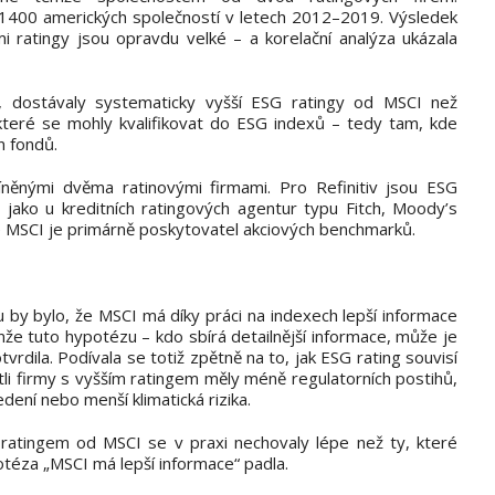
ž 1400 amerických společností v letech 2012–2019. Výsledek
mi ratingy jsou opravdu velké – a korelační analýza ukázala
e, dostávaly systematicky vyšší ESG ratingy od MSCI než
, které se mohly kvalifikovat do ESG indexů – tedy tam, kde
n fondů.
íněnými dvěma ratinovými firmami. Pro Refinitiv jsou ESG
 jako u kreditních ratingových agentur typu Fitch, Moody’s
ale MSCI je primárně poskytovatel akciových benchmarků.
 by bylo, že MSCI má díky práci na indexech lepší informace
enže tuto hypotézu – kdo sbírá detailnější informace, může je
vrdila. Podívala se totiž zpětně na to, jak ESG rating souvisí
tli firmy s vyšším ratingem měly méně regulatorních postihů,
dení nebo menší klimatická rizika.
G ratingem od MSCI se v praxi nechovaly lépe než ty, které
otéza „MSCI má lepší informace“ padla.