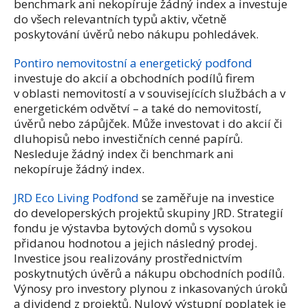
benchmark ani nekopíruje žádný index a investuje
do všech relevantních typů aktiv, včetně
poskytování úvěrů nebo nákupu pohledávek.
Pontiro nemovitostní a energetický podfond
investuje do akcií a obchodních podílů firem
v oblasti nemovitostí a v souvisejících službách a v
energetickém odvětví – a také do nemovitostí,
úvěrů nebo zápůjček. Může investovat i do akcií či
dluhopisů nebo investičních cenné papírů.
Nesleduje žádný index či benchmark ani
nekopíruje žádný index.
JRD Eco Living Podfond
se zaměřuje na investice
do developerských projektů skupiny JRD. Strategií
fondu je výstavba bytových domů s vysokou
přidanou hodnotou a jejich následný prodej.
Investice jsou realizovány prostřednictvím
poskytnutých úvěrů a nákupu obchodních podílů.
Výnosy pro investory plynou z inkasovaných úroků
a dividend z projektů. Nulový výstupní poplatek je