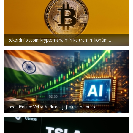
Rekordní bitcoin: kryptoměna míří ke třem milionům…
Investiční tip: Velká AI firma, její akcie na burze…