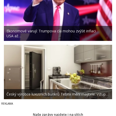
Ekonomové varují: Trumpova cla mohou zvýšit inflaci
USA až…
Český výrobce luxusních bunkrů Tebrix mění majitele: vstup…
Naše zprávy najdete i na sítích