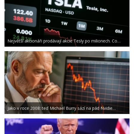
Největší akcionáři prodávají akcie Tesly po milionech. Co…
Jako v roce 2008: teď Michael Burry sází na pád Nvidie…