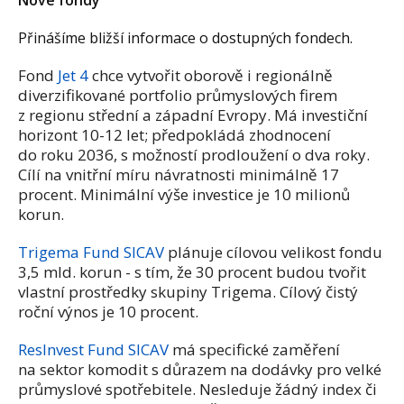
Nové fondy
Přinášíme bližší informace o dostupných fondech.
Fond
Jet 4
chce vytvořit oborově i regionálně
diverzifikované portfolio průmyslových firem
z regionu střední a západní Evropy. Má investiční
horizont 10-12 let; předpokládá zhodnocení
do roku 2036, s možností prodloužení o dva roky.
Cílí na vnitřní míru návratnosti minimálně 17
procent. Minimální výše investice je 10 milionů
korun.
Trigema Fund SICAV
plánuje cílovou velikost fondu
3,5 mld. korun - s tím, že 30 procent budou tvořit
vlastní prostředky skupiny Trigema. Cílový čistý
roční výnos je 10 procent.
ResInvest Fund SICAV
má specifické zaměření
na sektor komodit s důrazem na dodávky pro velké
průmyslové spotřebitele. Nesleduje žádný index či