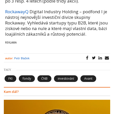
po 3 resp. 4 letech (podle třídy akcií).
RockawayQ
Digital Industry Holding – podfond I je
nástroj nejnovější investiční divize skupiny
Rockaway. Vyhledává startupy typu B2B, které jsou
ziskové nebo na nule a které mají vlastní data, bázi
loajálních zákazníků a růstový potenciál.
autor:
Petr Blažek
TAGY
FKI
fondy
ČNB
investování
Avant
Kam dál?