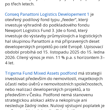
po třech letech.
Conseq Panattoni Logistics Developement 1
je
otevřený podílový fond typu „feeder“, který
investuje výhradně do podkladového fondu
Newport Logistics Fund 3. Jde o fond, který
investuje do výstavby průmyslových a logistických
hal skupinou Panattoni a má připravených deset
developerských projektů po celé Evropě. Upisovací
období probíhá od 15. listopadu 2025 do 15. ledna
2026. Cílený výnos je min. 11 % p.a. s horizontem 3–
4 let.
Trigema Fund Mixed Assets podfond
má strategii
investovat především do nemovitostí, majetkových
účastí nebo úvěrů v nemovitostních společnostech,
nebo realizací developerských projektů, a to
především v Česku. Podfond nemá stanovenu
strategickou alokaci aktiv a nekopíruje ani
nesleduje žádný index. Nulový výstupní poplatek je