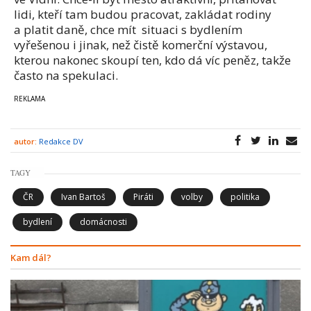
lidi, kteří tam budou pracovat, zakládat rodiny
a platit daně, chce mít situaci s bydlením
vyřešenou i jinak, než čistě komerční výstavou,
kterou nakonec skoupí ten, kdo dá víc peněz, takže
často na spekulaci.
autor:
Redakce DV
TAGY
ČR
Ivan Bartoš
Piráti
volby
politika
bydlení
domácnosti
Kam dál?