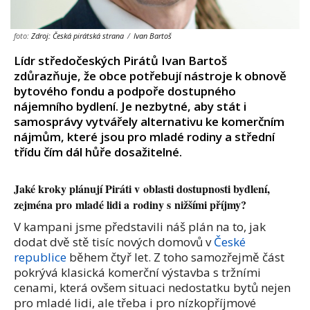
foto:
Zdroj: Česká pirátská strana
/
Ivan Bartoš
Lídr středočeských Pirátů Ivan Bartoš
zdůrazňuje, že obce potřebují nástroje k obnově
bytového fondu a podpoře dostupného
nájemního bydlení. Je nezbytné, aby stát i
samosprávy vytvářely alternativu ke komerčním
nájmům, které jsou pro mladé rodiny a střední
třídu čím dál hůře dosažitelné.
Jaké kroky plánují Piráti v oblasti dostupnosti bydlení,
zejména pro mladé lidi a rodiny s nižšími příjmy?
V kampani jsme představili náš plán na to, jak
dodat dvě stě tisíc nových domovů v
České
republice
během čtyř let. Z toho samozřejmě část
pokrývá klasická komerční výstavba s tržními
cenami, která ovšem situaci nedostatku bytů nejen
pro mladé lidi, ale třeba i pro nízkopříjmové