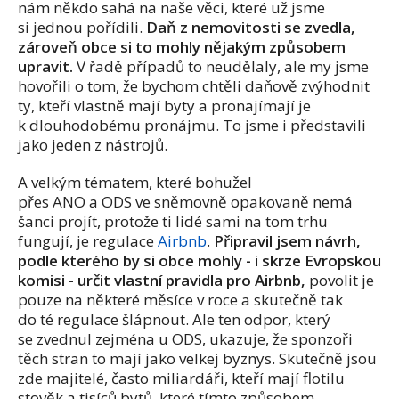
nám někdo sahá na naše věci, které už jsme
si jednou pořídili.
Daň z nemovitosti se zvedla,
zároveň obce si to mohly nějakým způsobem
upravit.
V řadě případů to neudělaly, ale my jsme
hovořili o tom, že bychom chtěli daňově zvýhodnit
ty, kteří vlastně mají byty a pronajímají je
k dlouhodobému pronájmu. To jsme i představili
jako jeden z nástrojů.
A velkým tématem, které bohužel
přes ANO a ODS ve sněmovně opakovaně nemá
šanci projít, protože ti lidé sami na tom trhu
fungují, je regulace
Airbnb
.
Připravil jsem návrh,
podle kterého by si obce mohly - i skrze Evropskou
komisi - určit vlastní pravidla pro Airbnb,
povolit je
pouze na některé měsíce v roce a skutečně tak
do té regulace šlápnout. Ale ten odpor, který
se zvednul zejména u ODS, ukazuje, že sponzoři
těch stran to mají jako velkej byznys. Skutečně jsou
zde majitelé, často miliardáři, kteří mají flotilu
stověk a tisíců bytů, které tímto způsobem