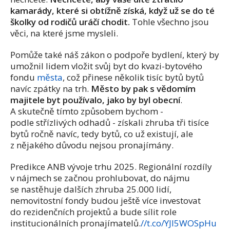
kamarády, které si obtížně získá, když už se do té
školky od rodičů uráčí chodit.
Tohle všechno jsou
věci, na které jsme mysleli.
Pomůže také náš zákon o podpoře bydlení, který by
umožnil lidem vložit svůj byt do kvazi-bytového
fondu
města
, což přinese několik tisíc bytů bytů
navíc zpátky na trh.
Město by pak s vědomím
majitele byt používalo, jako by byl obecní
.
A skutečně tímto způsobem bychom -
podle střízlivých odhadů - získali zhruba tři tisíce
bytů ročně navíc, tedy bytů, co už existují, ale
z nějakého důvodu nejsou pronajímány.
Predikce ANB vývoje trhu 2025. Regionální rozdíly
v nájmech se začnou prohlubovat, do nájmu
se nastěhuje dalších zhruba 25.000 lidí,
nemovitostní fondy budou ještě více investovat
do rezidenčních projektů a bude sílit role
institucionálních pronajímatelů.
//t.co/YJI5WOSpHu