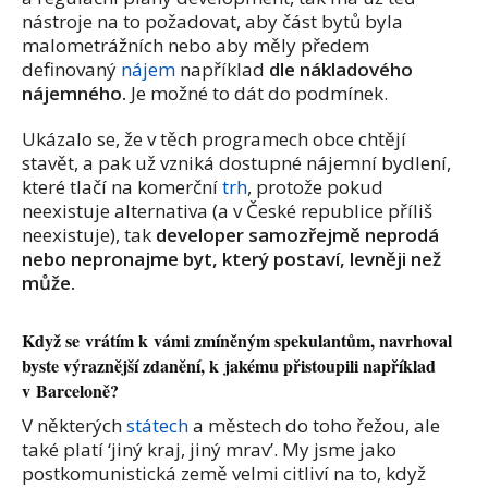
nástroje na to požadovat, aby část bytů byla
malometrážních nebo aby měly předem
definovaný
nájem
například
dle nákladového
nájemného.
Je možné to dát do podmínek.
Ukázalo se, že v těch programech obce chtějí
stavět, a pak už vzniká dostupné nájemní bydlení,
které tlačí na komerční
trh
, protože pokud
neexistuje alternativa (a v České republice příliš
neexistuje), tak
developer samozřejmě neprodá
nebo nepronajme byt, který postaví, levněji než
může.
Když se vrátím k vámi zmíněným spekulantům, navrhoval
byste výraznější zdanění, k jakému přistoupili například
v Barceloně?
V některých
státech
a městech do toho řežou, ale
také platí ‘jiný kraj, jiný mrav’. My jsme jako
postkomunistická země velmi citliví na to, když