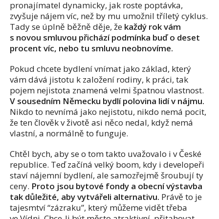
pronajímatel dynamicky, jak roste poptávka,
zvyšuje nájem víc, než by mu umožnil tříletý cyklus.
Tady se úplně běžně děje, že
každý rok vám
s novou smluvou přichází podmínka buď o deset
procent víc, nebo tu smluvu neobnovíme.
Pokud chcete bydlení vnímat jako základ, který
vám dává jistotu k založení rodiny, k práci, tak
pojem nejistota znamená velmi špatnou vlastnost.
V sousedním Německu bydlí polovina lidí v nájmu.
Nikdo to nevnímá jako nejistotu, nikdo nemá pocit,
že ten člověk v životě asi něco nedal, když nemá
vlastní, a normálně to funguje.
Chtěl bych, aby se o tom takto uvažovalo i v České
republice. Teď začíná velký boom, kdy i developeři
staví nájemní bydlení, ale samozřejmě šroubují ty
ceny.
Proto jsou bytové fondy a obecní výstavba
tak důležité, aby vytvářeli alternativu.
Právě to je
tajesmtví “zázraku”, který můžeme vidět třeba
ve Vídni. Chce-li být město atraktivní, přitahovat