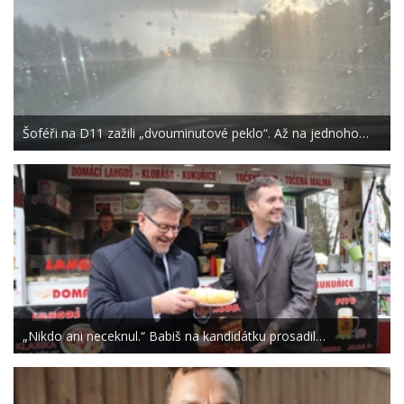
Šoféři na D11 zažili „dvouminutové peklo“. Až na jednoho…
„Nikdo ani neceknul.“ Babiš na kandidátku prosadil…