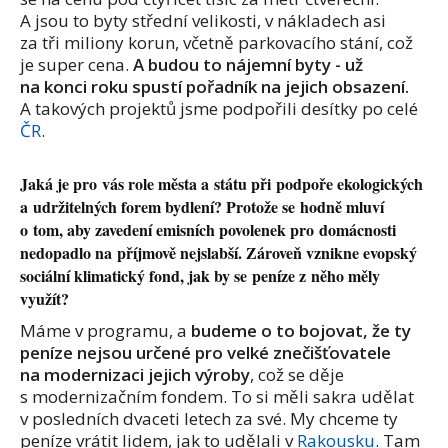
A jsou to byty střední velikosti, v nákladech asi
za tři miliony korun, včetně parkovacího stání, což
je super cena.
A budou to nájemní byty - už
na konci roku spustí pořadník na jejich obsazení.
A takových projektů jsme podpořili desítky po celé
ČR
.
Jaká je pro vás role města a státu při podpoře ekologických
a udržitelných forem bydlení? Protože se hodně mluví
o tom, aby zavedení emisních povolenek pro domácnosti
nedopadlo na příjmově nejslabší. Zároveň vznikne evopský
sociální klimatický fond, jak by se peníze z něho měly
využít?
Máme v programu, a
budeme o to bojovat, že ty
peníze nejsou určené pro velké znečišťovatele
na modernizaci jejich výroby
, což se děje
s modernizačním fondem. To si měli sakra udělat
v posledních dvaceti letech za své. My chceme ty
peníze vrátit lidem, jak to udělali v
Rakousku
. Tam