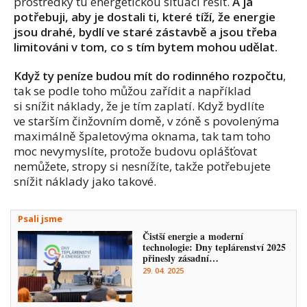
prostředky tu energetickou situaci řešit.
A já
potřebuji, aby je dostali ti, které tíží, že energie
jsou drahé, bydlí ve staré zástavbě a jsou třeba
limitováni v tom, co s tím bytem mohou udělat.
Když ty peníze budou mít do rodinného rozpočtu
,
tak se podle toho můžou zařídit a například
si snížit náklady, že je tím zaplatí. Když bydlíte
ve starším činžovním domě, v zóně s povolenýma
maximálně špaletovýma oknama, tak tam toho
moc nevymyslíte, protože budovu oplášťovat
nemůžete, stropy si nesnížíte, takže potřebujete
snížit náklady jako takové.
Psali jsme
Čistší energie a moderní
technologie: Dny teplárenství 2025
přinesly zásadní…
29. 04. 2025