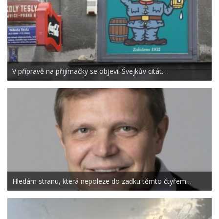
V přípravě na přijímačky se objevil Švejkův citát.…
Hledám stranu, která nepoleze do zadku těmto čtyřem…