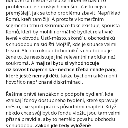
Bohužel ta města - a teď se můžeme bavit i o
problematice romských menšin - často nejvíc
přemýšlejí, jak se toho problému zbavit. Například
Romů, kteří tam žijí. A protože v komerčním
segmentu trhu diskriminace také existuje, spousta
Romů, kteří by mohli normálně bydlet relativně
levně v obvodu Ústí-město, skončí u obchodníků
s chudobou na sídišti Mojžíř, kde je situace velmi
tristní. Ale do rukou obchodníků s chudobou je
žene to, že neexistuje jiná relevantní nabídka než
soukromá. A
majitel bytu si vyhodnocuje
rizikovost nájemníka - nechce třeba mladé páry,
které ještě nemají děti
, takže bychom také mohli
hovořit o nepřiznané diskriminaci.
Řešíme právě ten zákon o podpoře bydlení, kde
vznikají fondy dostupného bydlení, které spravuje
město, i ve spolupráci s původními majiteli. Když
někdo chce svůj byt do fondu vložit, jsou tam velmi
přísná pravidla, aby to nemělo povahu obchodu
s chudobou.
Zákon jde tedy vyloženě