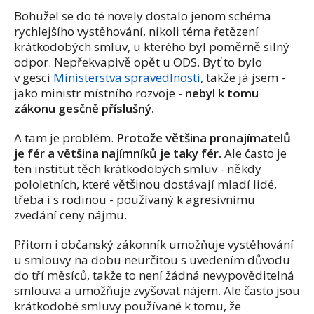
Bohužel se do té novely dostalo jenom schéma
rychlejšího vystěhování, nikoli téma řetězení
krátkodobých smluv, u kterého byl poměrně silný
odpor. Nepřekvapivě opět u ODS. Byť to bylo
v gesci
Ministerstva spravedlnosti
, takže já jsem -
jako ministr místního rozvoje -
nebyl k tomu
zákonu gesčně příslušný.
A tam je problém.
Protože většina pronajímatelů
je fér a většina najímníků je taky fér.
Ale často je
ten institut těch krátkodobých smluv - někdy
pololetních, které většinou dostávají mladí lidé,
třeba i s rodinou - používaný k agresivnímu
zvedání ceny nájmu.
Přitom i občanský zákonník umožňuje vystěhování
u smlouvy na dobu neurčitou s uvedením důvodu
do tří měsíců, takže to není žádná nevypověditelná
smlouva a umožňuje zvyšovat nájem. Ale často jsou
krátkodobé smluvy používané k tomu, že