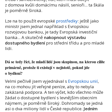
z domova kvůli domácímu násilí, senioři... ta škála
je poměrně široká.
Lze na to použít evropské
prostředky
: ještě jako
ministr jsem jednal například s Evropskou
rozvojovou bankou, je tady Evropská investiční
banka... A skutečně
nakopnout výstavbu
dostupného bydlení
pro střední třídu a pro mladé
lidi.
Dá se tedy říct, že mladí lidé jsou skupinou, na kterou cílíte
primárně, protože ti existují v nejistotě, pokud jde
o bydlení?
Velmi pečlivě jsem vyjednával s
Evropskou unií
,
na co mohou jít veřejné peníze, aby to nebyla
zakázaná podpora. A ten výčet, kdo všechno může
žádat o dostupné bydlení s levnějším obecním
nájmem, je poměrně široký. Dohromady se jedná
asi o dva miliony lidí v České republice.
Jedním