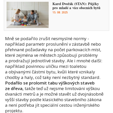
Karel Dvořák (STAN): Půjčky
pro mladé a více obecních bytů
15. 08. 2025
Mně se podařilo zrušit nesmyslné normy -
například parametr proslunění v zástavbě nebo
přehnané požadavky na počet parkovacích míst,
které zejména ve městech způsobují problémy
a prodražují jednotlivé stavby. Ale i mnohé další:
například povinnou uličku mezi toaletou
a obývanými částmi bytu, kvůli které vznikaly
chodby a haly, což taky není nezbytný standard.
Podařilo se prolomit tabu výškových staveb
ze dřeva,
takže teď už nejsme limitováni výškou
dvanácti metrů a je možné stavět už dvojnásobně
vyšší stavby podle klasického stavebního zákona
a není potřeba jít speciální cestou inženýrského
projektu.