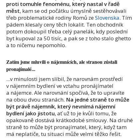
proti tomuhle fenoménu, který nastal v řadě
měst
, kam se od počátku úmyslně sestěhovávali
třeb problematické rodiny Romů ze
Slovenska
. Tím
pádem klesaly ceny těch lokalit. Ten obchodník
potom dokoupil třeba celý panelák, kdy poslední
byt kupoval za 50 tisíc, a pak se z toho stalo ghetto
a to ničemu nepomohlo.
Zatím jsme mluvili o nájemnících, ale stranou zůstali
pronajímalé...
...v minulosti jsem slíbil, že narovnám prostředí
v nájemním bydlení ve vztahu pronájímatel
a nájemce. Ale narovnání spočívá, že to upravíte
na obou dvou stranách.
Na jedné straně to může
být právě nájemník, který nevnímá nájemní
bydlení jako jistotu
, ať už to je kvůli tomu, že
opakovaně dostává krátkodobé smlouvy. Na druhé
straně to může být pronajímatel, který, když tam
má neplatiče, tu situaci může velmi těžko řešit.