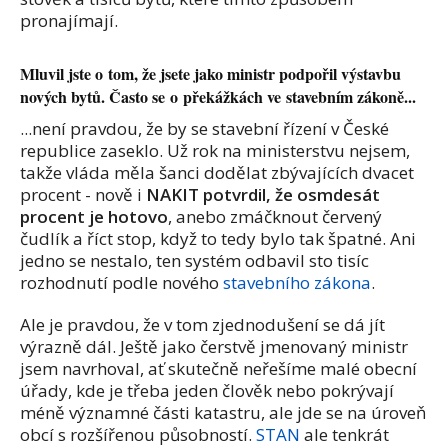
pronajímají.
Mluvil jste o tom, že jsete jako ministr podpořil výstavbu
nových bytů. Často se o překážkách ve stavebním zákoně...
...není pravdou, že by se stavební řízení v České
republice zaseklo. Už rok na ministerstvu nejsem,
takže vláda měla šanci dodělat zbývajících dvacet
procent - nově i
NAKIT potvrdil, že osmdesát
procent je hotovo
, anebo zmáčknout červený
čudlík a říct stop, když to tedy bylo tak špatné. Ani
jedno se nestalo, ten systém odbavil sto tisíc
rozhodnutí podle nového
stavebního zákona
.
Ale je pravdou, že v tom zjednodušení se dá jít
výrazně dál. Ještě jako čerstvě jmenovaný ministr
jsem navrhoval, ať skutečně neřešíme malé obecní
úřady, kde je třeba jeden člověk nebo pokrývají
méně významné části katastru, ale jde se na úroveň
obcí s rozšířenou působností.
STAN
ale tenkrát