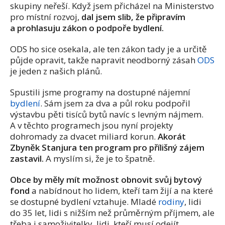
skupiny neřeší. Když jsem přicházel na Ministerstvo
pro místní rozvoj,
dal jsem slib, že připravím
a prohlasuju zákon o podpoře bydlení.
ODS ho sice osekala, ale ten zákon tady je a určitě
půjde opravit, takže napravit neodborný zásah
ODS
je jeden z našich plánů.
Spustili jsme programy na dostupné nájemní
bydlení
. Sám jsem za dva a půl roku podpořil
výstavbu pěti tisíců bytů navíc s levným nájmem.
A v těchto programech jsou nyní projekty
dohromady za dvacet miliard korun.
Akorát
Zbyněk Stanjura ten program pro přílišný zájem
zastavil.
A myslím si, že je to špatně.
Obce by měly mít možnost obnovit svůj bytový
fond
a nabídnout ho lidem, kteří tam žijí a na které
se dostupné bydlení vztahuje. Mladé
rodiny
, lidi
do 35 let, lidi s nižším než průměrným příjmem, ale
třeba i samoživitelky, lidi, kteří musí odejít