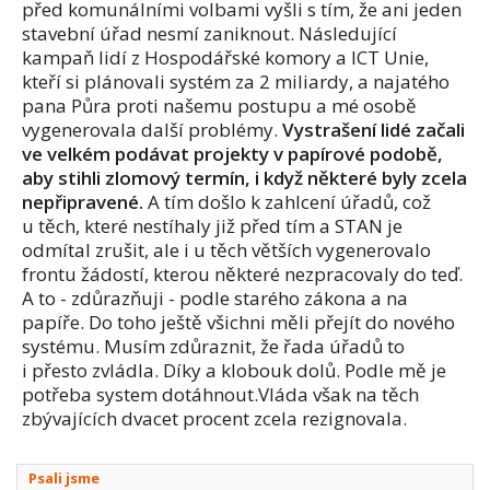
před komunálními volbami vyšli s tím, že ani jeden
stavební úřad nesmí zaniknout. Následující
kampaň lidí z Hospodářské komory a ICT Unie,
kteří si plánovali systém za 2 miliardy, a najatého
pana Půra proti našemu postupu a mé osobě
vygenerovala další problémy.
Vystrašení lidé začali
ve velkém podávat projekty v papírové podobě,
aby stihli zlomový termín, i když některé byly zcela
nepřipravené.
A tím došlo k zahlcení úřadů, což
u těch, které nestíhaly již před tím a STAN je
odmítal zrušit, ale i u těch větších vygenerovalo
frontu žádostí, kterou některé nezpracovaly do teď.
A to - zdůrazňuji - podle starého zákona a na
papíře. Do toho ještě všichni měli přejít do nového
systému. Musím zdůraznit, že řada úřadů to
i přesto zvládla. Díky a klobouk dolů. Podle mě je
potřeba system dotáhnout.Vláda však na těch
zbývajících dvacet procent zcela rezignovala.
Psali jsme