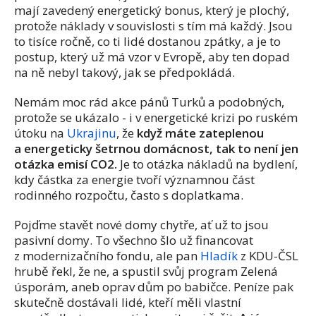
mají zavedený energetický bonus, který je plochý,
protože náklady v souvislosti s tím má každý. Jsou
to tisíce ročně, co ti lidé dostanou zpátky, a je to
postup, který už má vzor v Evropě, aby ten dopad
na ně nebyl takový, jak se předpokládá.
Nemám moc rád akce pánů Turků a podobných,
protože se ukázalo - i v energetické krizi po ruském
útoku na
Ukrajinu
, že
když máte zateplenou
a energeticky šetrnou domácnost, tak to není jen
otázka emisí CO2.
Je to otázka nákladů na bydlení,
kdy částka za energie tvoří významnou část
rodinného rozpočtu, často s doplatkama.
Pojďme stavět nové domy chytře, ať už to jsou
pasivní domy. To všechno šlo už financovat
z modernizačního fondu, ale pan
Hladík
z KDU-ČSL
hrubě řekl, že ne, a spustil svůj program Zelená
úsporám, aneb oprav dům po babičce. Peníze pak
skutečně dostávali lidé, kteří měli vlastní