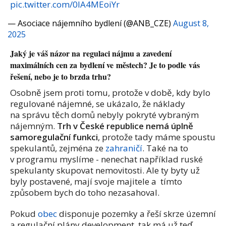
pic.twitter.com/0lA4MEoiYr
— Asociace nájemního bydlení (@ANB_CZE)
August 8,
2025
Jaký je váš názor na regulaci nájmu a zavedení
maximálních cen za bydlení ve městech? Je to podle vás
řešení, nebo je to brzda trhu?
Osobně jsem proti tomu, protože v době, kdy bylo
regulované nájemné, se ukázalo, že náklady
na správu těch domů nebyly pokryté vybraným
nájemným.
Trh v České republice nemá úplně
samoregulační funkci
, protože tady máme spoustu
spekulantů, zejména ze
zahraničí
. Také na to
v programu myslíme - nenechat například ruské
spekulanty skupovat nemovitosti. Ale ty byty už
byly postavené, mají svoje majitele a tímto
způsobem bych do toho nezasahoval.
Pokud
obec
disponuje pozemky a řeší skrze územní
a regulační plány development, tak má už teď