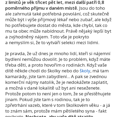
z limitů je věk třicet pět let, mezi další patří 0,8
poměrného příjmu v daném místě.
Jsou do toho
ale zahrnutá také potřebná povolání, což skutečně
může být i výše příjmový lékař nebo zubař, ale když
ho potřebujete dostat do města, kde chybí, tak co
mu ta obec může nabídnout. Právě nějaký lepší byt
a zvýhodněný nájem. Toto vše je pokryto
a nemyslím si, že to vytváří selekci mezi lidmi.
Je pravda, že už dnes je mnoho lidí, kteří si nájemní
bydlení nemůžou dovolit. Je to problém, když máte
třeba děti, a proto hovořím o rodinách. Když vaše
dítě někde chodí do školky nebo do
školy
, má tam
kamarády, jste tam zabydlení... A pak se zvednou
komerční nájmy natolik, že je nedokážete zaplatit,
a možná v dané lokalitě už byt ani neseženete.
Protože potom to není jen o tom, že se přestěhujete
jinam. Pokud jste tam s rodinou, tak je to
zpřetrhání vazeb, které v tom školkovém věku - a já
to znám sám, protože mám pětiletého syna - fakt
nechcete.
Nechcete, aby vaše dítě ztratilo