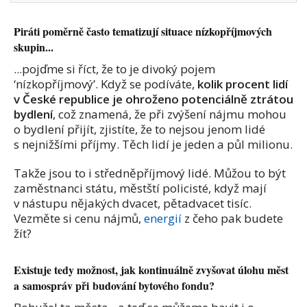
Piráti poměrně často tematizují situace nízkopříjmových
skupin...
...pojďme si říct, že to je divoký pojem
‘nízkopříjmový’. Když se podíváte,
kolik procent lidí
v České republice je ohroženo potenciálně ztrátou
bydlení
, což znamená, že při zvýšení nájmu mohou
o bydlení přijít, zjistíte, že to nejsou jenom lidé
s nejnižšími příjmy. Těch lidí je jeden a půl milionu.
Takže jsou to i středněpříjmový lidé. Můžou to být
zaměstnanci státu, městští policisté, když mají
v nástupu nějakých dvacet, pětadvacet tisíc.
Vezměte si cenu nájmů,
energií
z čeho pak budete
žít?
Existuje tedy možnost, jak kontinuálně zvyšovat úlohu měst
a samospráv při budování bytového fondu?