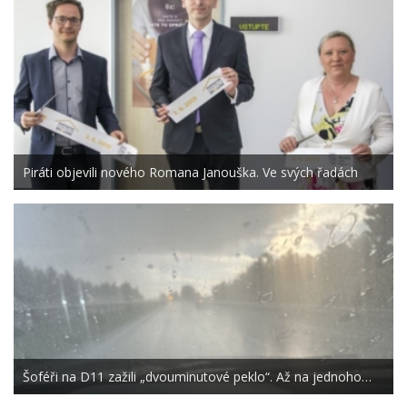
Piráti objevili nového Romana Janouška. Ve svých řadách
Šoféři na D11 zažili „dvouminutové peklo“. Až na jednoho…