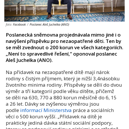
foto:
Facebook
/
Poslanec Aleš Juchelka (ANO)
Poslanecká sněmovna projednávala mimo jiné i o
navýšení příspěvku pro nezaopatřené děti. Ten by
se měl zvednout o 200 korun ve všech kategoriích.
„Není to spravedlivé řešení,“ oponoval poslanec
Aleš Juchelka (ANO).
Na přídavek na nezaopatřené dítě mají nárok
rodiny s čistým příjmem, který je nižší 3,4násobku
životního minima rodiny. Příspěvky se dělí do dvou
výměr a tří kategorií podle věku dítěte, přičemž
se děli na 630, 770 a 880 korun měsíčně do 6, 15
a 26 let. Dávky se zvýšenou výměrou jsou
podle
informací Ministerstva
práce a sociálních
věcí o 500 korun vyšší. „Přídavek na dítě je
prakticky jediná dávka státní sociální podpory,