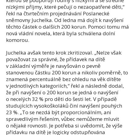
kterou se podporují rodiny s nízkými a se středně
nízkými příjmy, které pečují o nezaopatřené děti,“
řekl na čtvrtečním projednávání Poslanecké
sněmovny Juchelka. Od ledna má dojít k navýšení
těchto částek o dalších 200 korun. Pomoci tomu má
nová vládní novela, která byla schválena dolní
komorou.
Juchelka avšak tento krok zkritizoval. „Nelze však
považovat za správné, že přídavek na dítě
v základní výměře je navyšován o pevně
stanovenou částku 200 korun a nikoliv poměrně, to
znamená percentuálně bez ohledu na věk dítěte
v jednotlivých kategoriích,“ řekl a následně dodal,
že při navýšení o 200 korun se jedná o navýšení
o necelých 32 % pro děti do šesti let. V případě
studujících vysokoškoláků činí navýšení pouhých
23 %. „To se nezdá být proporcionálním, ani
spravedlivým řešením, vůbec nemůžeme mluvit
o nějaké rovnosti. Je potřeba si uvědomit, že výše
přídavku na dítě je logicky odstupňována