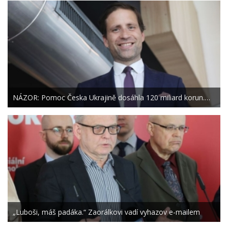
NÁZOR: Pomoc Česka Ukrajině dosáhla 120 miliard korun.…
„Luboši, máš padáka.“ Zaorálkovi vadí vyhazov e-mailem