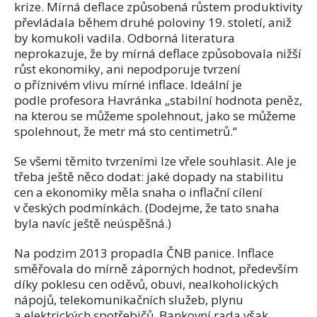
krize. Mírná deflace způsobená růstem produktivity
převládala během druhé poloviny 19. století, aniž
by komukoli vadila. Odborná literatura
neprokazuje, že by mírná deflace způsobovala nižší
růst ekonomiky, ani nepodporuje tvrzení
o příznivém vlivu mírné inflace. Ideální je
podle profesora Havránka „stabilní hodnota peněz,
na kterou se můžeme spolehnout, jako se můžeme
spolehnout, že metr má sto centimetrů.“
Se všemi těmito tvrzeními lze vřele souhlasit. Ale je
třeba ještě něco dodat: jaké dopady na stabilitu
cen a ekonomiky měla snaha o inflační cílení
v českých podmínkách. (Dodejme, že tato snaha
byla navíc ještě neúspěšná.)
Na podzim 2013 propadla ČNB panice. Inflace
směřovala do mírně záporných hodnot, především
díky poklesu cen oděvů, obuvi, nealkoholických
nápojů, telekomunikačních služeb, plynu
a elektrických spotřebičů. Bankovní rada však