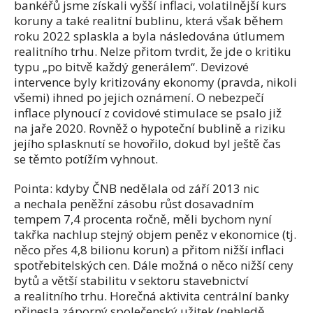
bankéřů jsme získali vyšší inflaci, volatilnější kurs
koruny a také realitní bublinu, která však během
roku 2022 splaskla a byla následována útlumem
realitního trhu. Nelze přitom tvrdit, že jde o kritiku
typu „po bitvě každý generálem“. Devizové
intervence byly kritizovány ekonomy (pravda, nikoli
všemi) ihned po jejich oznámení. O nebezpečí
inflace plynoucí z covidové stimulace se psalo již
na jaře 2020. Rovněž o hypoteční bublině a riziku
jejího splasknutí se hovořilo, dokud byl ještě čas
se těmto potížím vyhnout.
Pointa: kdyby ČNB nedělala od září 2013 nic
a nechala peněžní zásobu růst dosavadním
tempem 7,4 procenta ročně, měli bychom nyní
takřka nachlup stejný objem peněz v ekonomice (tj.
něco přes 4,8 bilionu korun) a přitom nižší inflaci
spotřebitelských cen. Dále možná o něco nižší ceny
bytů a větší stabilitu v sektoru stavebnictví
a realitního trhu. Horečná aktivita centrální banky
přinesla záporný společenský užitek (nehledě