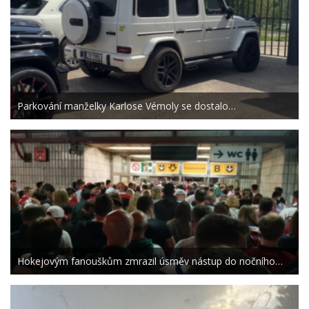
Parkování manželky Karlose Vémoly se dostalo…
Hokejovým fanouškům zmrazil úsměv nástup do nočního…