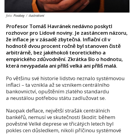
foto:
Pixabay
/
ilustrativní
Profesor Tomáš Havránek nedávno poskytl
rozhovor pro Lidové noviny. Je zastáncem názoru,
že inflace je v zásadě zbytečná. Inflační cíl v
hodnotě dvou procent ročně byl stanoven čistě
arbitrárně, bez jakéhokoli teoretického a
empirického zdůvodnění. Zkrátka šlo o hodnotu,
která nevypadala ani příliš velká ani příliš malá.
Po většinu své historie lidstvo neznalo systémovou
inflaci – ta vznikla až se vznikem centrálního
bankovnictví, opuštěním zlatého standardu
a neustálou potřebou státu zadlužovat se.
Naopak deflace, největší strašák centrálních
bankéřů, nemusí ve skutečnosti škodit: během
pověstné Velké deprese ve třicátých letech byl
pokles cen důsledkem, nikoli příčinou systémové