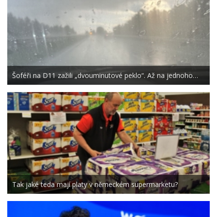
Šoféři na D11 zažili „dvouminutové peklo“. Až na jednoho…
Tak jaké teda mají platy v německém supermarketu?