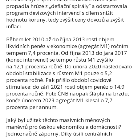
propadla hrůze z „deflační spirály“ a odstartovala
program devizových intervencí s cílem snížit
hodnotu koruny, tedy zvýšit ceny dovozů a zvýšit
inflaci.
Během let 2010 až do října 2013 rostl objem
likvidních peněz v ekonomice (agregát M1) ročním
tempem 7,4 procenta. Od října 2013 do jara 2017
(konec intervencí) se tempo růstu M1 zvýšilo
na 12,1 procenta ročně. Do února 2020 následovalo
období stabilizace s růstem M1 pouze o 5,2
procenta ročně. Pak přišlo období covidové
stimulace: do září 2021 rostl objem peněz o 14,9
procenta ročně. Poté ČNB naopak šlápla na brzdu;
konče únorem 2023 agregát M1 klesal o 7,7
procenta per annum.
Jaký byl užitek těchto masivních měnových
manévrů pro českou ekonomiku a domácnosti?
Jednoznačně záporný. Díky úsilí centrálních