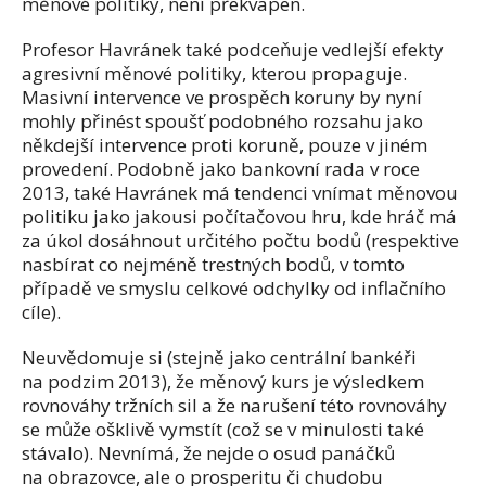
měnové politiky, není překvapen.
Profesor Havránek také podceňuje vedlejší efekty
agresivní měnové politiky, kterou propaguje.
Masivní intervence ve prospěch koruny by nyní
mohly přinést spoušť podobného rozsahu jako
někdejší intervence proti koruně, pouze v jiném
provedení. Podobně jako bankovní rada v roce
2013, také Havránek má tendenci vnímat měnovou
politiku jako jakousi počítačovou hru, kde hráč má
za úkol dosáhnout určitého počtu bodů (respektive
nasbírat co nejméně trestných bodů, v tomto
případě ve smyslu celkové odchylky od inflačního
cíle).
Neuvědomuje si (stejně jako centrální bankéři
na podzim 2013), že měnový kurs je výsledkem
rovnováhy tržních sil a že narušení této rovnováhy
se může ošklivě vymstít (což se v minulosti také
stávalo). Nevnímá, že nejde o osud panáčků
na obrazovce, ale o prosperitu či chudobu