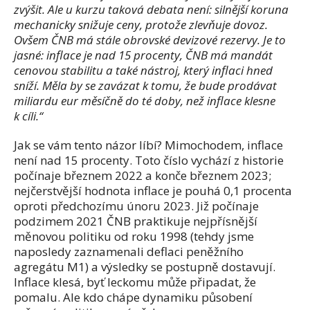
zvýšit. Ale u kurzu taková debata není: silnější koruna
mechanicky snižuje ceny, protože zlevňuje dovoz.
Ovšem ČNB má stále obrovské devizové rezervy. Je to
jasné: inflace je nad 15 procenty, ČNB má mandát
cenovou stabilitu a také nástroj, který inflaci hned
sníží. Měla by se zavázat k tomu, že bude prodávat
miliardu eur měsíčně do té doby, než inflace klesne
k cíli.“
Jak se vám tento názor líbí? Mimochodem, inflace
není nad 15 procenty. Toto číslo vychází z historie
počínaje březnem 2022 a konče březnem 2023;
nejčerstvější hodnota inflace je pouhá 0,1 procenta
oproti předchozímu únoru 2023. Již počínaje
podzimem 2021 ČNB praktikuje nejpřísnější
měnovou politiku od roku 1998 (tehdy jsme
naposledy zaznamenali deflaci peněžního
agregátu M1) a výsledky se postupně dostavují.
Inflace klesá, byť leckomu může připadat, že
pomalu. Ale kdo chápe dynamiku působení