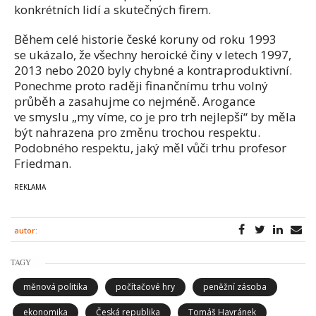
konkrétních lidí a skutečných firem.
Během celé historie české koruny od roku 1993
se ukázalo, že všechny heroické činy v letech 1997,
2013 nebo 2020 byly chybné a kontraproduktivní.
Ponechme proto raději finančnímu trhu volný
průběh a zasahujme co nejméně. Arogance
ve smyslu „my víme, co je pro trh nejlepší“ by měla
být nahrazena pro změnu trochou respektu.
Podobného respektu, jaký měl vůči trhu profesor
Friedman.
autor:
TAGY
měnová politika
počítačové hry
peněžní zásoba
ekonomika
Česká republika
Tomáš Havránek