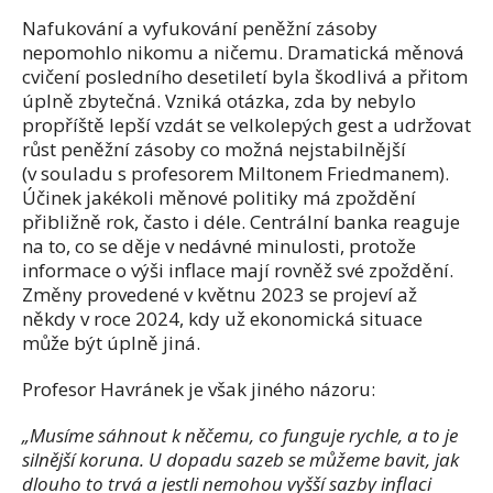
Nafukování a vyfukování peněžní zásoby
nepomohlo nikomu a ničemu. Dramatická měnová
cvičení posledního desetiletí byla škodlivá a přitom
úplně zbytečná. Vzniká otázka, zda by nebylo
propříště lepší vzdát se velkolepých gest a udržovat
růst peněžní zásoby co možná nejstabilnější
(v souladu s profesorem Miltonem Friedmanem).
Účinek jakékoli měnové politiky má zpoždění
přibližně rok, často i déle. Centrální banka reaguje
na to, co se děje v nedávné minulosti, protože
informace o výši inflace mají rovněž své zpoždění.
Změny provedené v květnu 2023 se projeví až
někdy v roce 2024, kdy už ekonomická situace
může být úplně jiná.
Profesor Havránek je však jiného názoru:
„Musíme sáhnout k něčemu, co funguje rychle, a to je
silnější koruna. U dopadu sazeb se můžeme bavit, jak
dlouho to trvá a jestli nemohou vyšší sazby inflaci