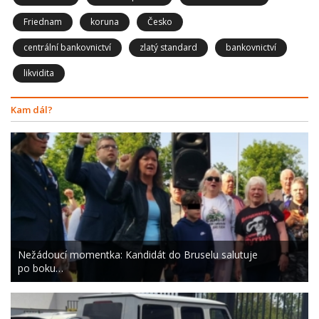
Friednam
koruna
Česko
centrální bankovnictví
zlatý standard
bankovnictví
likvidita
Kam dál?
Nežádoucí momentka: Kandidát do Bruselu salutuje
po boku…