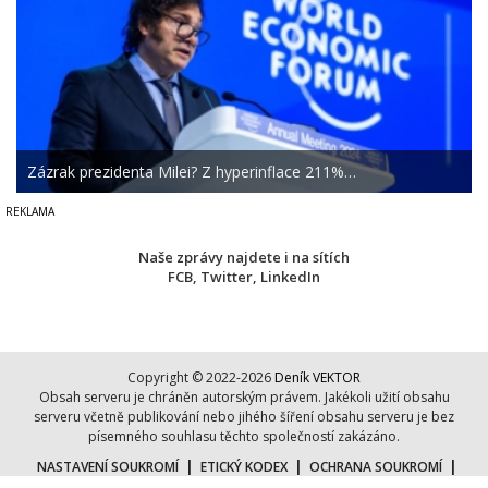
Zázrak prezidenta Milei? Z hyperinflace 211%…
Naše zprávy najdete i na sítích
FCB
,
Twitter
,
LinkedIn
Copyright © 2022-2026
Deník VEKTOR
Obsah serveru je chráněn autorským právem. Jakékoli užití obsahu
serveru včetně publikování nebo jihého šíření obsahu serveru je bez
písemného souhlasu těchto společností zakázáno.
|
|
|
NASTAVENÍ SOUKROMÍ
ETICKÝ KODEX
OCHRANA SOUKROMÍ