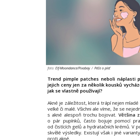
foto:
Elf-Moondance/Pixabay
/
Péče o pleť
Trend pimple patches neboli náplasti p
jejich ceny jen za několik kousků vycház
jak se vlastně používají?
Akné je záležitost, která trápí nejen mladé
velké či malé. Všichni ale víme, že se nej
s akné alespoň trochu bojovat.
Většina 
o pár pupínků, často bojuje pomocí pr
od čistících gelů a hydratačních krémů. V po
skvělé výsledky.
Existují však i jiné varian
proti akné.