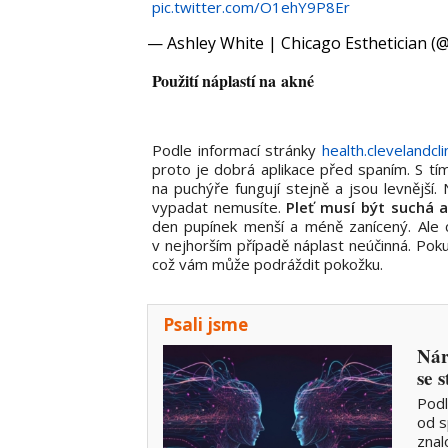
pic.twitter.com/O1ehY9P8Er
— Ashley White | Chicago Esthetician (
Použití náplastí na akné
Podle informací stránky
health.clevelandcli
proto je dobrá aplikace před spaním. S tí
na puchýře fungují stejně a jsou levnější.
vypadat nemusíte.
Pleť musí být suchá 
den pupínek menší a méně zanícený. Al
v nejhorším případě náplast neúčinná. Poku
což vám může podráždit pokožku.
Psali jsme
Nár
se 
Podl
od s
znal