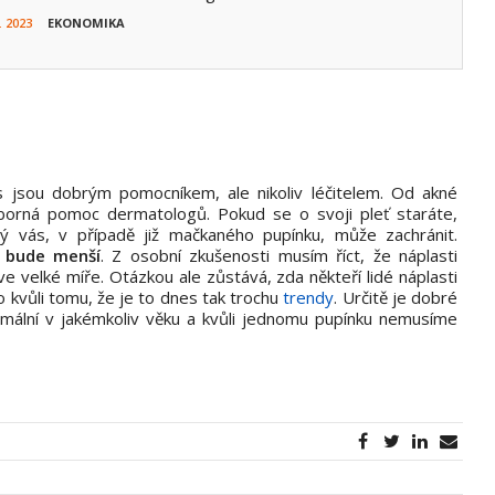
. 2023
EKONOMIKA
s jsou dobrým pomocníkem, ale nikoliv léčitelem. Od akné
orná pomoc dermatologů. Pokud se o svoji pleť staráte,
ý vás, v případě již mačkaného pupínku, může zachránit.
t bude menší
. Z osobní zkušenosti musím říct, že náplasti
e velké míře. Otázkou ale zůstává, zda někteří lidé náplasti
bo kvůli tomu, že je to dnes tak trochu
trendy
. Určitě je dobré
ormální v jakémkoliv věku a kvůli jednomu pupínku nemusíme