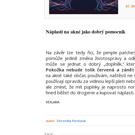
07. 05
Náplasti na akné jako dobrý pomocník
Na závěr lze tedy říci, že pimple patche
pomůže jedině změna životosprávy a odb
může se jednat o dobrý „doplněk,“ kter
Pokožka nebude tolik červená a záně
na akné také občas používám, naštěstí ne v
používají opravdu za vidinou lepší pleti ne
ale zmínit, že mít pupínky je naprosto n
hned běžet do drogerie a kupovat náplasti.
autor:
Veronika Horková
TAGY