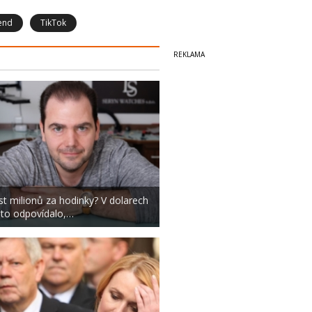
end
TikTok
st milionů za hodinky? V dolarech
 to odpovídalo,…