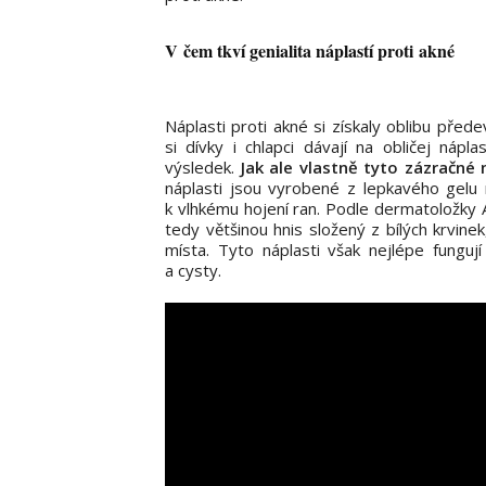
V čem tkví genialita náplastí proti akné
Náplasti proti akné si získaly oblibu předev
si dívky i chlapci dávají na obličej nápl
výsledek.
Jak ale vlastně tyto zázračné 
náplasti jsou vyrobené z lepkavého gelu n
k vlhkému hojení ran. Podle dermatoložky 
tedy většinou hnis složený z bílých krvine
místa. Tyto náplasti však nejlépe fungují
a cysty.