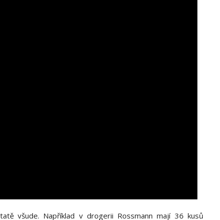
tatě všude. Například v drogerii Rossmann mají 36 kusů