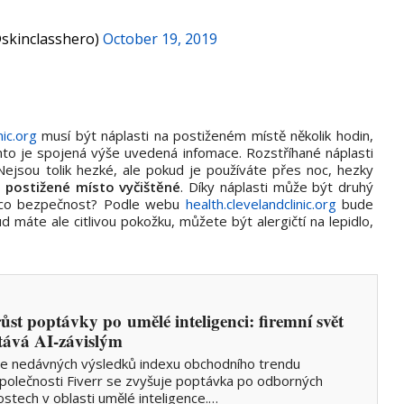
@skinclasshero)
October 19, 2019
nic.org
musí být náplasti na postiženém místě několik hodin,
mto je spojená výše uvedená infomace. Rozstříhané náplasti
 Nejsou tolik hezké, ale pokud je používáte přes noc, hezky
a postižené místo vyčištěné
. Díky náplasti může být druhý
e co bezpečnost? Podle webu
health.clevelandclinic.org
bude
d máte ale citlivou pokožku, můžete být alergičtí na lepidlo,
ůst poptávky po umělé inteligenci: firemní svět
stává AI-závislým
e nedávných výsledků indexu obchodního trendu
polečnosti Fiverr se zvyšuje poptávka po odborných
ostech v oblasti umělé inteligence.…