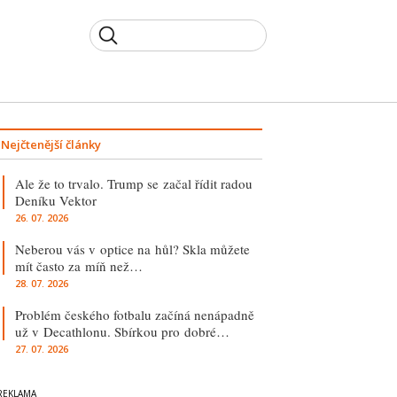
Nejčtenější články
Ale že to trvalo. Trump se začal řídit radou
Deníku Vektor
26. 07. 2026
Neberou vás v optice na hůl? Skla můžete
mít často za míň než…
28. 07. 2026
Problém českého fotbalu začíná nenápadně
už v Decathlonu. Sbírkou pro dobré…
27. 07. 2026