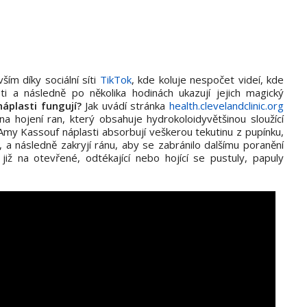
ším díky sociální síti
TikTok
, kde koluje nespočet videí, kde
asti a následně po několika hodinách ukazují jejich magický
náplasti fungují?
Jak uvádí stránka
health.clevelandclinic.org
a hojení ran, který obsahuje hydrokoloidyvětšinou sloužící
Amy Kassouf náplasti absorbují veškerou tekutinu z pupínku,
k, a následně zakryjí ránu, aby se zabránilo dalšímu poranění
 již na otevřené, odtékající nebo hojící se pustuly, papuly