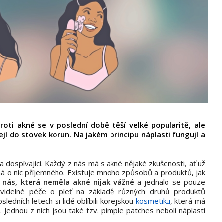
roti akné se v poslední době těší velké popularitě, ale
ejí do stovek korun. Na jakém principu náplasti fungují a
 a dospívající. Každý z nás má s akné nějaké zkušenosti, ať už
edná o nic příjemného. Existuje mnoho způsobů a produktů, jak
z nás, která neměla akné nijak vážné
a jednalo se pouze
avidelné péče o pleť na základě různých druhů produktů
sledních letech si lidé oblíbili korejskou
kosmetiku
, která má
ty. Jednou z nich jsou také tzv. pimple patches neboli náplasti