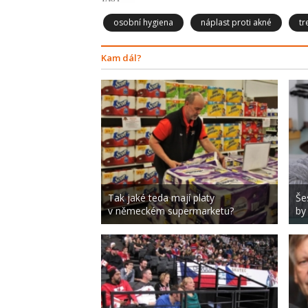
osobní hygiena
náplast proti akné
tr
Kam dál?
Tak jaké teda mají platy
Še
v německém supermarketu?
by