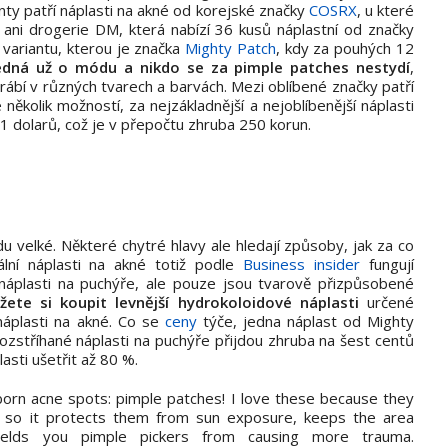
nty patří náplasti na akné od korejské značky
COSRX
, u které
 ani drogerie DM, která nabízí 36 kusů náplastní od značky
variantu, kterou je značka
Mighty Patch
, kdy za pouhých 12
jedná už o módu a nikdo se za pimple patches nestydí
,
rábí v různých tvarech a barvách. Mezi oblíbené značky patří
ěkolik možností, za nejzákladnější a nejoblíbenější náplasti
11 dolarů, což je v přepočtu zhruba 250 korun.
u velké. Některé chytré hlavy ale hledají způsoby, jak za co
ální náplasti na akné totiž podle
Business insider
fungují
náplasti na puchýře, ale pouze jsou tvarově přizpůsobené
ete si koupit levnější
hydrokoloidové náplasti
určené
 náplasti na akné. Co se
ceny
týče, jedna náplast od Mighty
ozstříhané náplasti na puchýře přijdou zhruba na šest centů
asti ušetřit až 80 %.
bborn acne spots: pimple patches! I love these because they
s so it protects them from sun exposure, keeps the area
elds you pimple pickers from causing more trauma.