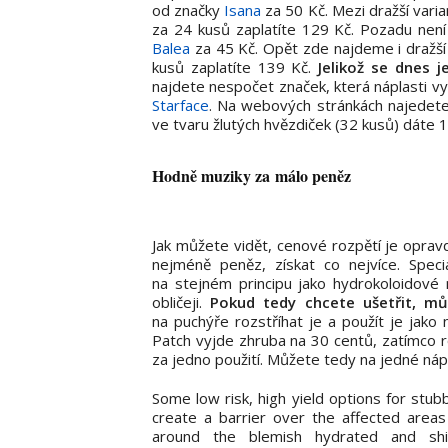
od značky
Isana
za 50 Kč. Mezi dražší varia
za 24 kusů zaplatíte 129 Kč. Pozadu není
Balea
za 45 Kč. Opět zde najdeme i dražší 
kusů zaplatíte 139 Kč.
Jelikož se dnes 
najdete nespočet značek, která náplasti vy
Starface
. Na webových stránkách najedete n
ve tvaru žlutých hvězdiček (32 kusů) dáte 
Hodně muziky za málo peněz
Jak můžete vidět, cenové rozpětí je opravd
nejméně peněz, získat co nejvíce. Speci
na stejném principu jako hydrokoloidové 
obličeji.
Pokud tedy chcete ušetřit, můž
na puchýře rozstříhat je a použít je jako
Patch vyjde zhruba na 30 centů, zatímco r
za jedno použití. Můžete tedy na jedné nápl
Some low risk, high yield options for stu
create a barrier over the affected area
around the blemish hydrated and shi