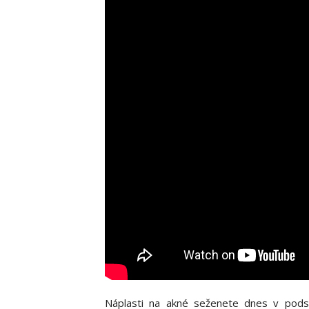
Náplasti na akné seženete dnes v pods