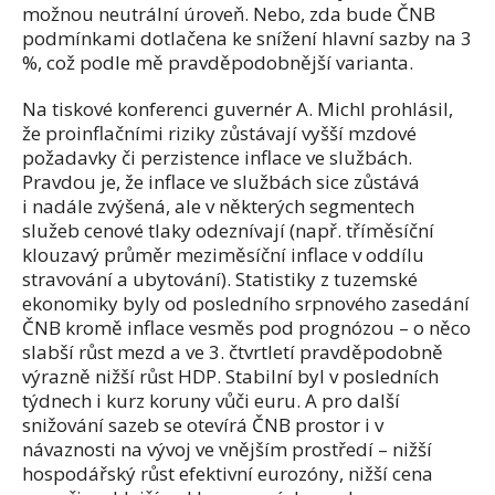
možnou neutrální úroveň. Nebo, zda bude ČNB
podmínkami dotlačena ke snížení hlavní sazby na 3
%, což podle mě pravděpodobnější varianta.
Na tiskové konferenci guvernér A. Michl prohlásil,
že proinflačními riziky zůstávají vyšší mzdové
požadavky či perzistence inflace ve službách.
Pravdou je, že inflace ve službách sice zůstává
i nadále zvýšená, ale v některých segmentech
služeb cenové tlaky odeznívají (např. tříměsíční
klouzavý průměr meziměsíční inflace v oddílu
stravování a ubytování). Statistiky z tuzemské
ekonomiky byly od posledního srpnového zasedání
ČNB kromě inflace vesměs pod prognózou – o něco
slabší růst mezd a ve 3. čtvrtletí pravděpodobně
výrazně nižší růst HDP. Stabilní byl v posledních
týdnech i kurz koruny vůči euru. A pro další
snižování sazeb se otevírá ČNB prostor i v
návaznosti na vývoj ve vnějším prostředí – nižší
hospodářský růst efektivní eurozóny, nižší cena