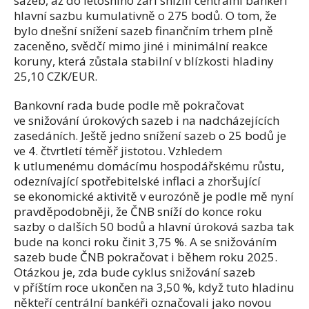
sazeb, až do letošního září snížili centrální bankéři
hlavní sazbu kumulativně o 275 bodů. O tom, že
bylo dnešní snížení sazeb finančním trhem plně
zaceněno, svědčí mimo jiné i minimální reakce
koruny, která zůstala stabilní v blízkosti hladiny
25,10 CZK/EUR.
Bankovní rada bude podle mě pokračovat
ve snižování úrokových sazeb i na nadcházejících
zasedáních. Ještě jedno snížení sazeb o 25 bodů je
ve 4. čtvrtletí téměř jistotou. Vzhledem
k utlumenému domácímu hospodářskému růstu,
odeznívající spotřebitelské inflaci a zhoršující
se ekonomické aktivitě v eurozóně je podle mě nyní
pravděpodobněji, že ČNB sníží do konce roku
sazby o dalších 50 bodů a hlavní úroková sazba tak
bude na konci roku činit 3,75 %. A se snižováním
sazeb bude ČNB pokračovat i během roku 2025.
Otázkou je, zda bude cyklus snižování sazeb
v příštím roce ukončen na 3,50 %, když tuto hladinu
někteří centrální bankéři označovali jako novou