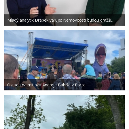
Mladý analytik Drábek varuje: Nemovitosti budou dražší…
Ostuda na mítinku Andreje Babiše v Praze