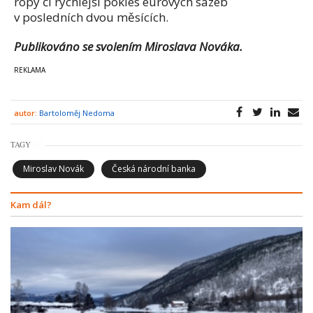
ropy či rychlejší pokles eurových sazeb
v posledních dvou měsících.
Publikováno se svolením Miroslava Nováka.
autor:
Bartoloměj Nedoma
TAGY
Miroslav Novák
Česká národní banka
Kam dál?