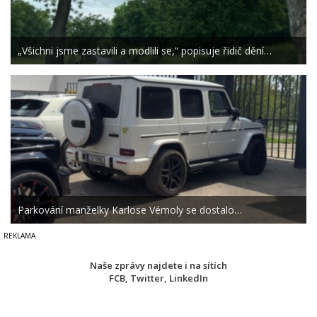
„Všichni jsme zastavili a modlili se,“ popisuje řidič dění…
Parkování manželky Karlose Vémoly se dostalo…
Naše zprávy najdete i na sítích
FCB
,
Twitter
,
LinkedIn