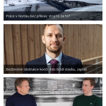
Práce v Norsku bez příkras: stojí to za to?
Beztrestné obstrukce končí. Kdo brzdí stavbu, zaplatí