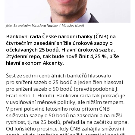
foto:
Se svolením Miroslava Nováka
/
Miroslav Novák
Bankovní rada České národní banky (ČNB) na
čtvrtečním zasedání snížila úrokové sazby o
očekávaných 25 bodů. Hlavní úroková sazba,
2týdenní repo, tak bude nově činit 4,25 %, píše
hlavní ekonom Akcenty.
Šest ze sedmi centrálních bankéřů hlasovalo
pro snížení sazeb o 25 bodů a jeden člen hlasoval
pro snížení sazeb o 50 bodů (pravděpodobně J.
Frait nebo T. Holub). Bankovní rada tak pokračuje
v uvolňování měnové politiky, ale nižším tempem.
V první polovině letošního roku přitom ČNB
snižovala sazby o 50 bodů na zasedání a na nižší
rychlost, tj. na 25 bodů, přeřadila na začátku srpna.
Od loňského prosince, kdy ČNB zahájila snižování