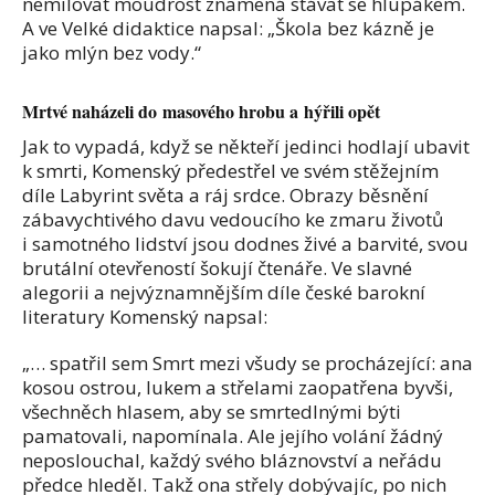
nemilovat moudrost znamená stávat se hlupákem.
A ve Velké didaktice napsal: „Škola bez kázně je
jako mlýn bez vody.“
Mrtvé naházeli do masového hrobu a hýřili opět
Jak to vypadá, když se někteří jedinci hodlají ubavit
k smrti, Komenský předestřel ve svém stěžejním
díle Labyrint světa a ráj srdce. Obrazy běsnění
zábavychtivého davu vedoucího ke zmaru životů
i samotného lidství jsou dodnes živé a barvité, svou
brutální otevřeností šokují čtenáře. Ve slavné
alegorii a nejvýznamnějším díle české barokní
literatury Komenský napsal:
„… spatřil sem Smrt mezi všudy se procházející: ana
kosou ostrou, lukem a střelami zaopatřena byvši,
všechněch hlasem, aby se smrtedlnými býti
pamatovali, napomínala. Ale jejího volání žádný
neposlouchal, každý svého bláznovství a neřádu
předce hleděl. Takž ona střely dobývajíc, po nich