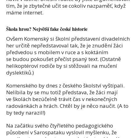
tím, že je zbytečné učit se cokoliv nazpaměť, když
máme internet.
Škola hrou? Největší fake české historie
Ovšem Komenský si školní představení divadelních
her určitě nepředstavoval tak, že je znudění žáci
předvedou s mobilem v ruce a s koktáním
se budou pokoušet přečíst psaný text. (Ostatně
helikoptéroví rodiče by si stěžovali na mučení
dyslektiků.)
Komenského by dnes z českého školství vyštípali.
Nelíbila by se mu totiž představa, že žáci mají
ve školách bezúčelně trávit čas v nekonečných
radovánkách a hrách. Chtěl by je něco naučit. (A to
by tedy narazil!)
Na začátku svého čtyřletého pedagogického
působení v Sarospataku vyslovil myšlenku, že