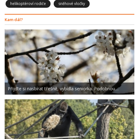
helikoptéroví rodiče
sněhové vločky
Kam dál?
Přijďte si nasbírat třešně, vybídla seniorka. Podobnou…