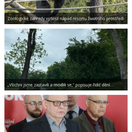
Zoologické zahrady vyděsil nápad resortu životního prostředí
„Všichni jsme zastavili a modlili se,“ popisuje řidič dění…