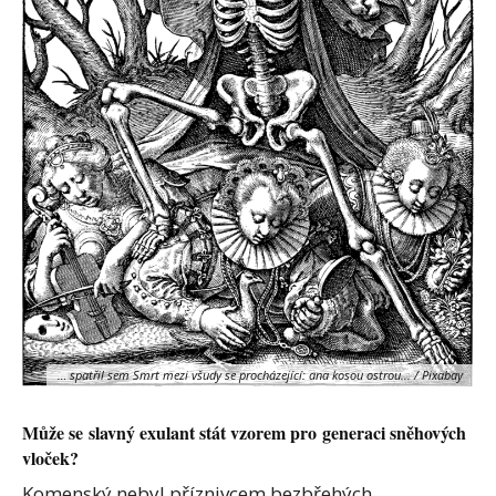
… spatřil sem Smrt mezi všudy se procházející: ana kosou ostrou... / Pixabay
Může se slavný exulant stát vzorem pro generaci sněhových
vloček?
Komenský nebyl příznivcem bezbřehých,