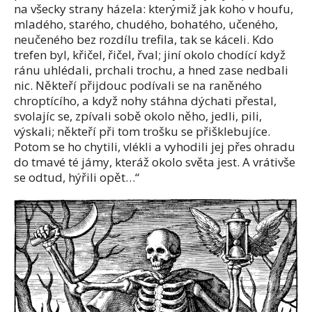
na všecky strany házela: kterýmiž jak koho v houfu,
mladého, starého, chudého, bohatého, učeného,
neučeného bez rozdílu trefila, tak se káceli. Kdo
trefen byl, křičel, řičel, řval; jiní okolo chodící když
ránu uhlédali, prchali trochu, a hned zase nedbali
nic. Někteří přijdouc podívali se na raněného
chroptícího, a když nohy stáhna dýchati přestal,
svolajíc se, zpívali sobě okolo něho, jedli, pili,
výskali; někteří při tom trošku se přišklebujíce.
Potom se ho chytili, vlékli a vyhodili jej přes ohradu
do tmavé té jámy, kteráž okolo světa jest. A vrátivše
se odtud, hýřili opět…“