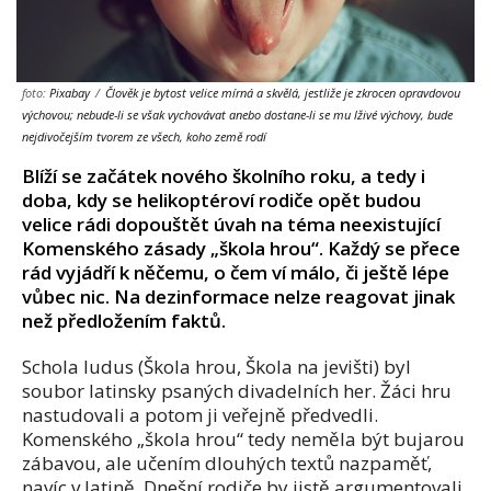
foto:
Pixabay
/
Člověk je bytost velice mírná a skvělá, jestliže je zkrocen opravdovou
výchovou; nebude-li se však vychovávat anebo dostane-li se mu lživé výchovy, bude
nejdivočejším tvorem ze všech, koho země rodí
Blíží se začátek nového školního roku, a tedy i
doba, kdy se helikoptéroví rodiče opět budou
velice rádi dopouštět úvah na téma neexistující
Komenského zásady „škola hrou“. Každý se přece
rád vyjádří k něčemu, o čem ví málo, či ještě lépe
vůbec nic. Na dezinformace nelze reagovat jinak
než předložením faktů.
Schola ludus (Škola hrou, Škola na jevišti) byl
soubor latinsky psaných divadelních her. Žáci hru
nastudovali a potom ji veřejně předvedli.
Komenského „škola hrou“ tedy neměla být bujarou
zábavou, ale učením dlouhých textů nazpaměť,
navíc v latině. Dnešní rodiče by jistě argumentovali