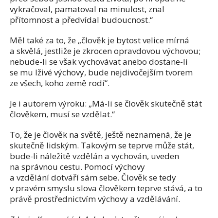
vykračoval, pamatoval na minulost, znal
přítomnost a předvídal budoucnost.“
Měl také za to, že „člověk je bytost velice mírná
a skvělá, jestliže je zkrocen opravdovou výchovou;
nebude-li se však vychovávat anebo dostane-li
se mu lživé výchovy, bude nejdivočejším tvorem
ze všech, koho země rodí“.
Je i autorem výroku: „Má-li se člověk skutečně stát
člověkem, musí se vzdělat.“
To, že je člověk na světě, ještě neznamená, že je
skutečně lidským. Takovým se teprve může stát,
bude-li náležitě vzdělán a vychován, uveden
na správnou cestu. Pomocí výchovy
a vzdělání dotváří sám sebe. Člověk se tedy
v pravém smyslu slova člověkem teprve stává, a to
právě prostřednictvím výchovy a vzdělávání.