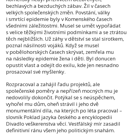
bezhlavých a bezduchých zábav. Žil v časech
velkých společenských změn. Povstání, války
i smrtící epidemie byly v Komenského časech
všedními záležitostmi. Musel se umět vypořádat
s velice těžkými životními podmínkami a se ztrátou
těch nejbližších. Už záhy v dětství se stal sirotkem,
poznal násilnosti vojáků. Když se musel
v pobělohorských časech skrývat, zemřela mu
na následky epidemie žena i děti. Byl donucen
opustit vlast a odejít do exilu, kde jen nesnadno
prosazoval své myšlenky.
Rozpracoval a zahájil řadu projektů, ale
společenské poměry a nepřízeň mocných mu je
nedovolily dokončit. Potýkal se s neúspěchem,
vyhořel mu dům, oheň strávil i jeho dvě
monumentální díla, na kterých po léta pracoval –
slovník Poklad jazyka českého a encyklopedii
Divadlo veškerenstva věcí. Vestfálský mír zasadil
definitivní ránu všem jeho politickým snahám.