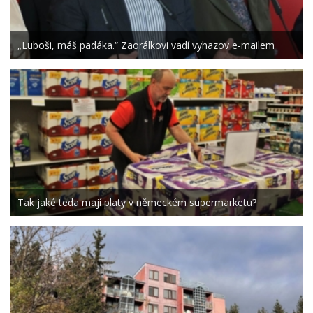
„Luboši, máš padáka.“ Zaorálkovi vadí vyhazov e-mailem
Tak jaké teda mají platy v německém supermarketu?