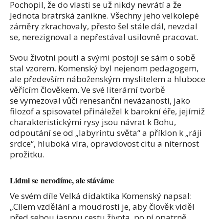
Pochopil, že do vlasti se už nikdy nevrátí a že
Jednota bratrská zanikne. Všechny jeho velkolepé
záměry zkrachovaly, přesto šel stále dál, nevzdal
se, nerezignoval a nepřestával usilovně pracovat.
Svou životní poutí a svými postoji se sám o sobě
stal vzorem. Komenský byl nejenom pedagogem,
ale především náboženským myslitelem a hluboce
věřícím člověkem. Ve své literární tvorbě
se vymezoval vůči renesanční nevázanosti, jako
filozof a spisovatel přináležel k barokní éře, jejímiž
charakteristickými rysy jsou návrat k Bohu,
odpoutání se od „labyrintu světa“ a příklon k „ráji
srdce“, hluboká víra, opravdovost citu a niternost
prožitku.
Lidmi se nerodíme, ale stáváme
Ve svém díle Velká didaktika Komenský napsal:
„Cílem vzdělání a moudrosti je, aby člověk viděl
před sebou jasnou cestu života, po ní opatrně