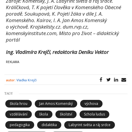
Zdroje: Komenský, J. A. Labyrint světa a ráj srdce.
Králíčková, T. K pojetí člověka v Komenského Obecné
poradě. Soukupová, K. Pojetí žáka v díle J. A.
Komenského. Kairov, I. A. Jan Amos Komenský
o výchově. Krajskelisty.cz. dum.rvp.cz,
komenskyinstitute.com, Místo pro život – didaktický
portál
Ing. Vladimíra Krejčí, redaktorka Deníku Vektor
autor:
Vlaďka Krejčí
TAGY
škola hrou
Jan Amos Komenský
výchova
vzdělávání
škola
školství
Schola ludus
pedagogika
didaktika
Labyrint světa a ráj srdce