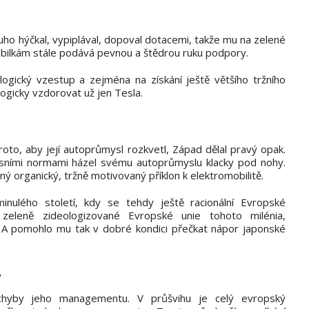
ouho hýčkal, vypiplával, dopoval dotacemi, takže mu na zelené
mobilkám stále podává pevnou a štědrou ruku podpory.
logický vzestup a zejména na získání ještě většího tržního
ogicky vzdorovat už jen Tesla.
proto, aby její autoprůmysl rozkvetl, Západ dělal pravý opak.
isními normami házel svému autoprůmyslu klacky pod nohy.
ý organický, tržně motivovaný příklon k elektromobilitě.
inulého století, kdy se tehdy ještě racionální Evropské
zeleně zideologizované Evropské unie tohoto milénia,
 A pomohlo mu tak v dobré kondici přečkat nápor japonské
?
chyby jeho managementu. V průšvihu je celý evropský