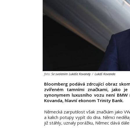
foto:
Se svolením Lukáše Kovandy
/
Lukáš Kovanda
Bloomberg podává zdrcující obraz skom
zvířeném tamními značkami, jako je 
synonymem luxusního vozu není BMW n
Kovanda, hlavní ekonom Trinity Bank.
Německá zarputilost však značkám jako VW
a kalich potupy vypít do dna. Němci neděla
již stáhly, uznaly porážku, Němec dává dále a 