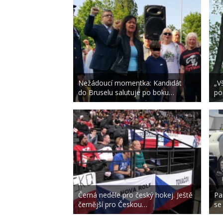
Nežádoucí momentka: Kandidát
„Vš
do Bruselu salutuje po boku…
po
Černá neděle pro český hokej. Ještě
Pa
černější pro Českou…
se