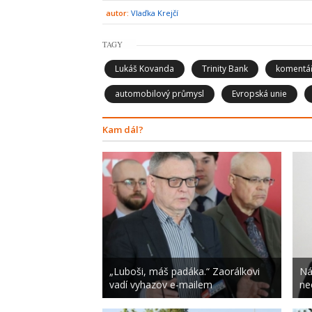
autor:
Vlaďka Krejčí
TAGY
Lukáš Kovanda
Trinity Bank
komentá
automobilový průmysl
Evropská unie
Kam dál?
„Luboši, máš padáka.“ Zaorálkovi
Ná
vadí vyhazov e-mailem
ne