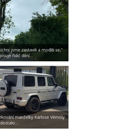
ichni jsme zastavili a modlili se,“
pisuje řidič dění…
rkování manželky Karlose Vémoly
 dostalo…