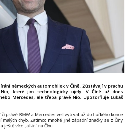
írání německých automobilek v Číně. Zůstávají v prachu
Nio, které jim technologicky ujely. V Číně už dnes
ebo Mercedes, ale třeba právě Nio. Upozorňuje Lukáš
 či právě BMW a Mercedes velí vytrvat až do hořkého konce
jí malých chyb. Zatímco mnohé jiné západní značky se z Číny
ještě více „all-in“ na Čínu.