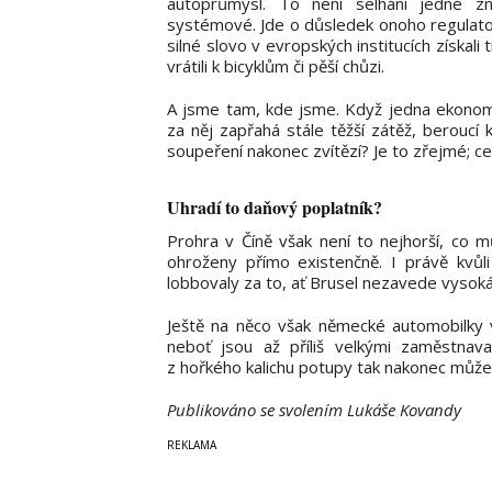
autoprůmysl. To není selhání jedné z
systémové. Jde o důsledek onoho regulato
silné slovo v evropských institucích získali 
vrátili k bicyklům či pěší chůzi.
A jsme tam, kde jsme. Když jedna ekonomi
za něj zapřahá stále těžší zátěž, berouc
soupeření nakonec zvítězí? Je to zřejmé; ce
Uhradí to daňový poplatník?
Prohra v Číně však není to nejhorší, co 
ohroženy přímo existenčně. I právě kvůli
lobbovaly za to, ať Brusel nezavede vysoká
Ještě na něco však německé automobilky v
neboť jsou až příliš velkými zaměstnav
z hořkého kalichu potupy tak nakonec může 
Publikováno se svolením Lukáše Kovandy