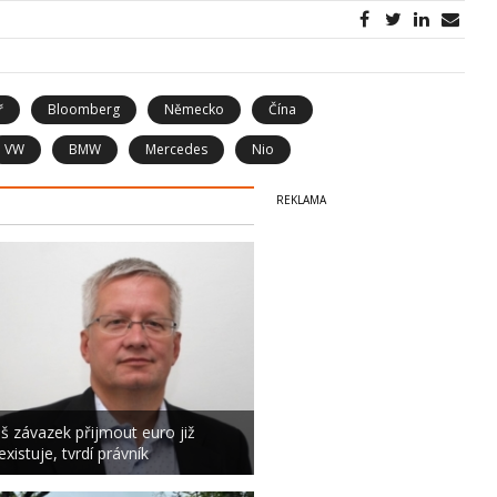
ř
Bloomberg
Německo
Čína
VW
BMW
Mercedes
Nio
š závazek přijmout euro již
existuje, tvrdí právník