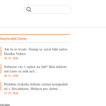
Nejčtenější články
Ale že to trvalo. Trump se začal řídit radou
Deníku Vektor
26. 07. 2026
Neberou vás v optice na hůl? Skla můžete
mít často za míň než…
28. 07. 2026
Problém českého fotbalu začíná nenápadně
už v Decathlonu. Sbírkou pro dobré…
27. 07. 2026