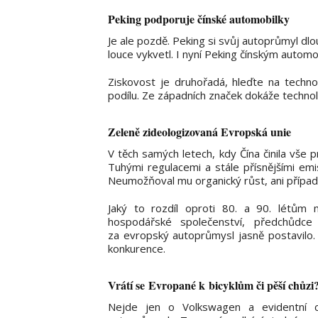
Peking podporuje čínské automobilky
Je ale pozdě. Peking si svůj autoprůmyl dl
louce vykvetl. I nyní Peking čínským auto
Ziskovost je druhořadá, hleďte na techno
podílu. Ze západních značek dokáže technol
Zeleně zideologizovaná Evropská unie
V těch samých letech, kdy Čína činila vše 
Tuhými regulacemi a stále přísnějšími em
Neumožňoval mu organický růst, ani případn
Jaký to rozdíl oproti 80. a 90. létům m
hospodářské společenství, předchůdce 
za evropský autoprůmysl jasně postavilo.
konkurence.
Vrátí se Evropané k bicyklům či pěší chůzi
Nejde jen o Volkswagen a evidentní 