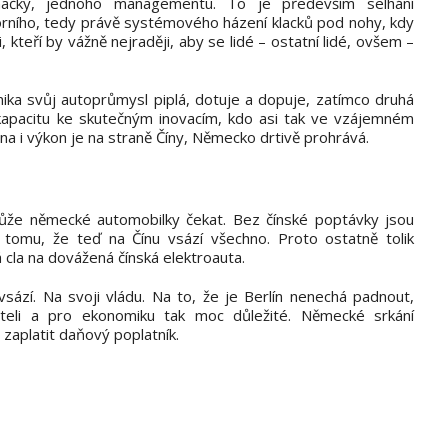
načky, jednoho managementu. To je především selhání
rního, tedy právě systémového házení klacků pod nohy, kdy
ti, kteří by vážně nejraději, aby se lidé – ostatní lidé, ovšem –
ka svůj autoprůmysl piplá, dotuje a dopuje, zatímco druhá
í kapacitu ke skutečným inovacím, kdo asi tak ve vzájemném
na i výkon je na straně Číny, Německo drtivě prohrává.
může německé automobilky čekat. Bez čínské poptávky jsou
 tomu, že teď na Čínu vsází všechno. Proto ostatně tolik
 cla na dovážená čínská elektroauta.
sází. Na svoji vládu. Na to, že je Berlín nenechá padnout,
ateli a pro ekonomiku tak moc důležité. Německé srkání
zaplatit daňový poplatník.