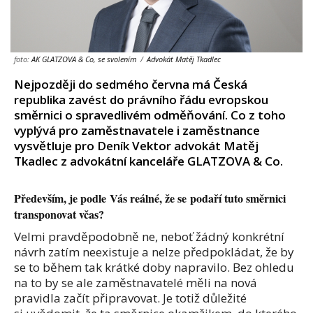
foto:
AK GLATZOVA & Co, se svolením
/
Advokát Matěj Tkadlec
Nejpozději do sedmého června má Česká
republika zavést do právního řádu evropskou
směrnici o spravedlivém odměňování. Co z toho
vyplývá pro zaměstnavatele i zaměstnance
vysvětluje pro Deník Vektor advokát Matěj
Tkadlec z advokátní kanceláře GLATZOVA & Co.
Především, je podle Vás reálné, že se podaří tuto směrnici
transponovat včas?
Velmi pravděpodobně ne, neboť žádný konkrétní
návrh zatím neexistuje a nelze předpokládat, že by
se to během tak krátké doby napravilo. Bez ohledu
na to by se ale zaměstnavatelé měli na nová
pravidla začít připravovat. Je totiž důležité