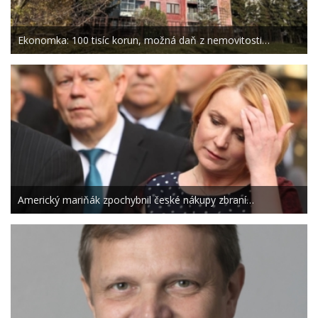
Ekonomka: 100 tisíc korun, možná daň z nemovitosti…
Americký mariňák zpochybnil české nákupy zbraní…