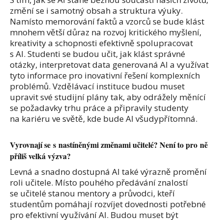
změní se i samotný obsah a struktura výuky.
Namísto memorování faktů a vzorců se bude klást
mnohem větší důraz na rozvoj kritického myšlení,
kreativity a schopnosti efektivně spolupracovat
s AI. Studenti se budou učit, jak klást správné
otázky, interpretovat data generovaná AI a využívat
tyto informace pro inovativní řešení komplexních
problémů. Vzdělávací instituce budou muset
upravit své studijní plány tak, aby odrážely měnící
se požadavky trhu práce a připravily studenty
na kariéru ve světě, kde bude AI všudypřítomná.
Vyrovnají se s nastíněnými změnami učitelé? Není to pro ně
příliš velká výzva?
Levná a snadno dostupná AI také výrazně promění
roli učitele. Místo pouhého předávání znalostí
se učitelé stanou mentory a průvodci, kteří
studentům pomáhají rozvíjet dovednosti potřebné
pro efektivní využívání AI. Budou muset být