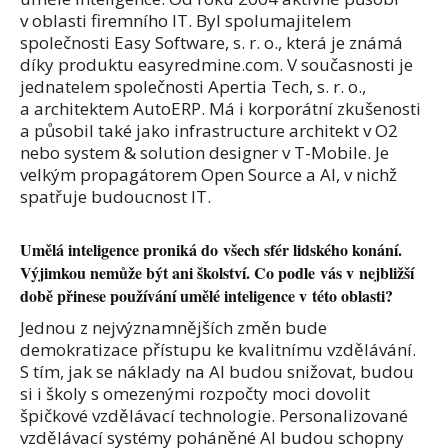
v oblasti firemního IT. Byl spolumajitelem
společnosti Easy Software, s. r. o., která je známá
díky produktu easyredmine.com. V současnosti je
jednatelem společnosti Apertia Tech, s. r. o.,
a architektem AutoERP. Má i korporátní zkušenosti
a působil také jako infrastructure architekt v O2
nebo system & solution designer v T-Mobile. Je
velkým propagátorem Open Source a AI, v nichž
spatřuje budoucnost IT.
Umělá inteligence proniká do všech sfér lidského konání.
Výjimkou nemůže být ani školství. Co podle vás v nejbližší
době přinese používání umělé inteligence v této oblasti?
Jednou z nejvýznamnějších změn bude
demokratizace přístupu ke kvalitnímu vzdělávání.
S tím, jak se náklady na AI budou snižovat, budou
si i školy s omezenými rozpočty moci dovolit
špičkové vzdělávací technologie. Personalizované
vzdělávací systémy poháněné AI budou schopny