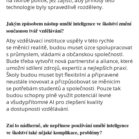
na tvorbě politik, jež zajistí, aby přínosy této
technologie byly spravedlivě rozděleny.
Jakým způsobem nástup umělé inteligence ve školství změní
současnou tvář vzdělávání?
Aby vzdělávací instituce uspěly v této rychle
se měnící realitě, budou muset úzce spolupracovat
s průmyslem, vládami a občanskou společností.
Bude třeba vytvořit nová partnerství a aliance, které
umožní sdílení zdrojů, expertíz a nejlepších praxí.
Školy budou muset být flexibilní a připravené
neustále inovovat a přizpůsobovat se měnícím
se potřebám studentů a společnosti. Pouze tak
budou schopny plně využít potenciál levné
a všudypřítomné AI pro zlepšení kvality
a dostupnosti vzdělávání.
Zní to nádherně, ale nepřinese používání umělé inteligence
ve školství také nějaké komplikace, problémy?