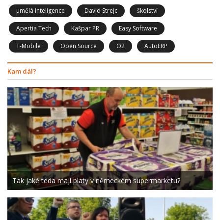
umělá inteligence
David Strejc
školství
Apertia Tech
Kašpar PR
Easy Software
T-Mobile
Open Source
O2
AutoERP
Kam dál?
Tak jaké teda mají platy v německém supermarketu?