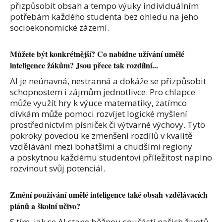
přizpůsobit obsah a tempo výuky individuálním
potřebám každého studenta bez ohledu na jeho
socioekonomické zázemí.
Můžete být konkrétnější? Co nabídne užívání umělé
inteligence žákům? Jsou přece tak rozdílní...
AI je neúnavná, nestranná a dokáže se přizpůsobit
schopnostem i zájmům jednotlivce. Pro chlapce
může využít hry k výuce matematiky, zatímco
dívkám může pomoci rozvíjet logické myšlení
prostřednictvím písniček či výtvarné výchovy. Tyto
pokroky povedou ke zmenšení rozdílů v kvalitě
vzdělávání mezi bohatšími a chudšími regiony
a poskytnou každému studentovi příležitost naplno
rozvinout svůj potenciál.
Změní používání umělé inteligence také obsah vzdělávacích
plánů a školní učivo?
S tím, jak se AI stane běžnou součástí našich životů,