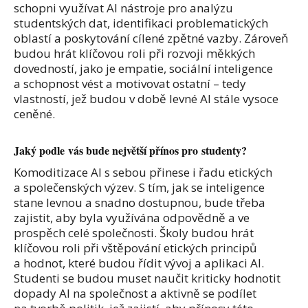
schopni využívat AI nástroje pro analýzu
studentských dat, identifikaci problematických
oblastí a poskytování cílené zpětné vazby. Zároveň
budou hrát klíčovou roli při rozvoji měkkých
dovedností, jako je empatie, sociální inteligence
a schopnost vést a motivovat ostatní – tedy
vlastností, jež budou v době levné AI stále vysoce
ceněné.
Jaký podle vás bude největší přínos pro studenty?
Komoditizace AI s sebou přinese i řadu etických
a společenských výzev. S tím, jak se inteligence
stane levnou a snadno dostupnou, bude třeba
zajistit, aby byla využívána odpovědně a ve
prospěch celé společnosti. Školy budou hrát
klíčovou roli při vštěpování etických principů
a hodnot, které budou řídit vývoj a aplikaci AI.
Studenti se budou muset naučit kriticky hodnotit
dopady AI na společnost a aktivně se podílet