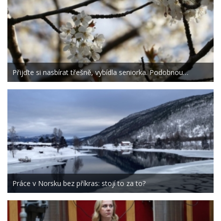
Přijďte si nasbírat třešně, vybídla seniorka. Podobnou…
Práce v Norsku bez příkras: stojí to za to?