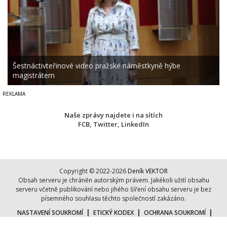
Šestnáctivteřinové video pražské náměstkyně hýbe
magistrátem
Naše zprávy najdete i na sítích
FCB
,
Twitter
,
LinkedIn
Copyright © 2022-2026
Deník VEKTOR
Obsah serveru je chráněn autorským právem. Jakékoli užití obsahu
serveru včetně publikování nebo jihého šíření obsahu serveru je bez
písemného souhlasu těchto společností zakázáno.
|
|
|
NASTAVENÍ SOUKROMÍ
ETICKÝ KODEX
OCHRANA SOUKROMÍ
|
|
COOKIES
KONTAKT
O NÁS