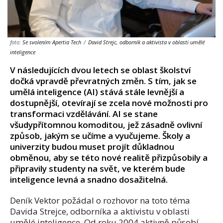
foto:
Se svolením Apertia Tech
/
David Strejc, odborník a aktivista v oblasti umělé
inteligence
V následujících dvou letech se oblast školství
dočká vpravdě převratných změn. S tím, jak se
umělá inteligence (AI) stává stále levnější a
dostupnější, otevírají se zcela nové možnosti pro
transformaci vzdělávání. AI se stane
všudypřítomnou komoditou, jež zásadně ovlivní
způsob, jakým se učíme a vyučujeme. Školy a
univerzity budou muset projít důkladnou
obměnou, aby se této nové realitě přizpůsobily a
připravily studenty na svět, ve kterém bude
inteligence levná a snadno dosažitelná.
Deník Vektor požádal o rozhovor na toto téma
Davida Strejce, odborníka a aktivistu v oblasti
umělé inteligence. Od roku 2004 aktivně působí