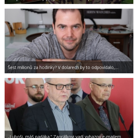
Šest milionů za hodinky? V dolarech by to odpovídalo,…
„Luboši, máš padáka.“ Zaorálkovi vadí vyhazov e-mailem