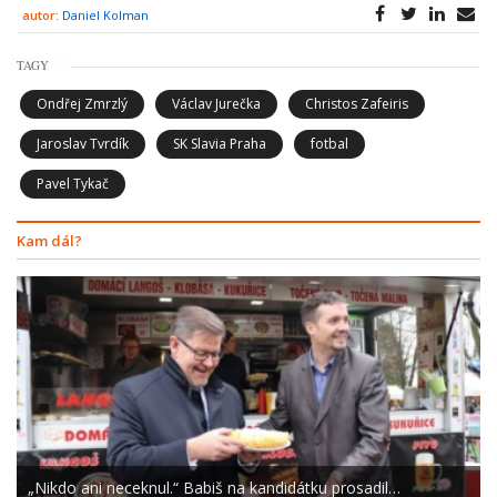
autor:
Daniel Kolman
TAGY
Ondřej Zmrzlý
Václav Jurečka
Christos Zafeiris
Jaroslav Tvrdík
SK Slavia Praha
fotbal
Pavel Tykač
Kam dál?
„Nikdo ani neceknul.“ Babiš na kandidátku prosadil…