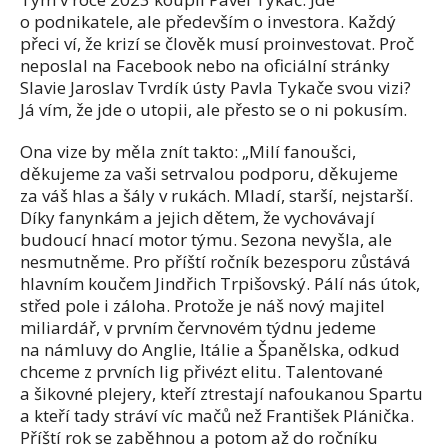
o podnikatele, ale především o investora. Každý
přeci ví, že krizí se člověk musí proinvestovat. Proč
neposlal na Facebook nebo na oficiální stránky
Slavie Jaroslav Tvrdík ústy Pavla Tykače svou vizi?
Já vím, že jde o utopii, ale přesto se o ni pokusím.
Ona vize by měla znít takto: „Milí fanoušci,
děkujeme za vaši setrvalou podporu, děkujeme
za váš hlas a šály v rukách. Mladí, starší, nejstarší.
Díky fanynkám a jejich dětem, že vychovávají
budoucí hnací motor týmu. Sezona nevyšla, ale
nesmutněme. Pro příští ročník bezesporu zůstává
hlavním koučem Jindřich Trpišovský. Pálí nás útok,
střed pole i záloha. Protože je náš nový majitel
miliardář, v prvním červnovém týdnu jedeme
na námluvy do Anglie, Itálie a Španělska, odkud
chceme z prvních lig přivézt elitu. Talentované
a šikovné plejery, kteří ztrestají nafoukanou Spartu
a kteří tady stráví víc mačů než František Plánička.
Příští rok se zaběhnou a potom až do ročníku