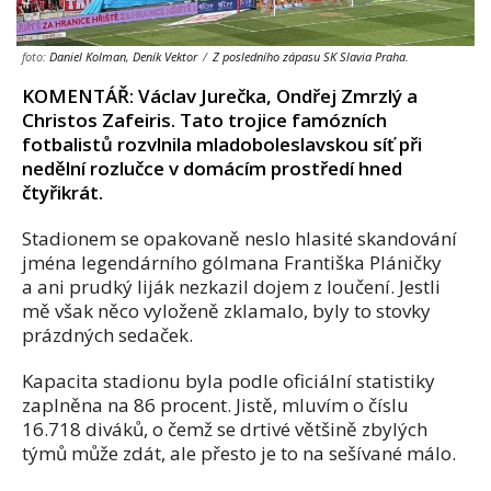
foto:
Daniel Kolman, Deník Vektor
/
Z posledního zápasu SK Slavia Praha.
KOMENTÁŘ: Václav Jurečka, Ondřej Zmrzlý a
Christos Zafeiris. Tato trojice famózních
fotbalistů rozvlnila mladoboleslavskou síť při
nedělní rozlučce v domácím prostředí hned
čtyřikrát.
Stadionem se opakovaně neslo hlasité skandování
jména legendárního gólmana Františka Pláničky
a ani prudký liják nezkazil dojem z loučení. Jestli
mě však něco vyloženě zklamalo, byly to stovky
prázdných sedaček.
Kapacita stadionu byla podle oficiální statistiky
zaplněna na 86 procent. Jistě, mluvím o číslu
16.718 diváků, o čemž se drtivé většině zbylých
týmů může zdát, ale přesto je to na sešívané málo.