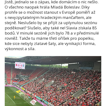
Jistě, jednalo se o zápas, kde domácím o nic nešlo.
O všechno naopak hrála Mladá Boleslav. Díky
prohře se o možnost stanout v Evropě poměří až
s nevyzpytatelným hradeckým mančaftem, ale
stejně. Neslušelo by se přijít za uplynulou sezónu
poděkovat? Slušelo, aby také ne! Slavia získala 85
bodů. V minulé sezóně jich bylo 78 a v předminulé
rovněž. Takže tu máme třetí oříšek pro popelku,
kde sice nebyly zlatavé šaty, ale vynikající forma,
výkonnost a síla.