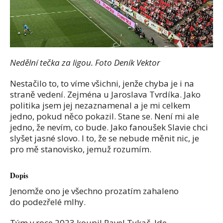
Nedělní tečka za ligou. Foto Deník Vektor
Nestačilo to, to víme všichni, jenže chyba je i na
straně vedení. Zejména u Jaroslava Tvrdíka. Jako
politika jsem jej nezaznamenal a je mi celkem
jedno, pokud něco pokazil. Stane se. Není mi ale
jedno, že nevím, co bude. Jako fanoušek Slavie chci
slyšet jasné slovo. I to, že se nebude měnit nic, je
pro mě stanovisko, jemuž rozumím.
Dopis
Jenomže ono je všechno prozatím zahaleno
do podezřelé mlhy.
Tým v roce 2023 koupil Pavel Tykač. Jde