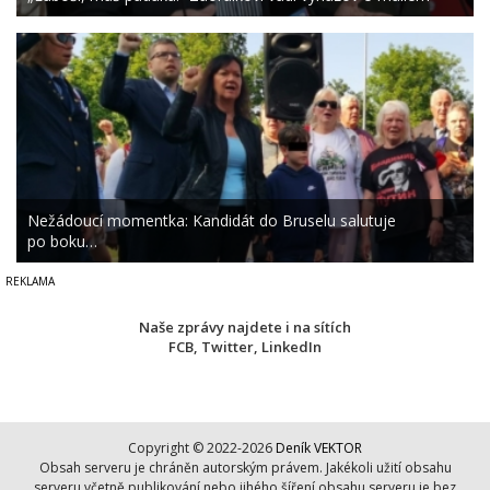
Nežádoucí momentka: Kandidát do Bruselu salutuje
po boku…
Naše zprávy najdete i na sítích
FCB
,
Twitter
,
LinkedIn
Copyright © 2022-2026
Deník VEKTOR
Obsah serveru je chráněn autorským právem. Jakékoli užití obsahu
serveru včetně publikování nebo jihého šíření obsahu serveru je bez