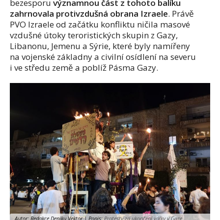
bezesporu
významnou část z tohoto balíku
zahrnovala protivzdušná obrana Izraele
. Právě
PVO Izraele od začátku konfliktu ničila masové
vzdušné útoky teroristických skupin z Gazy,
Libanonu, Jemenu a Sýrie, které byly namířeny
na vojenské základny a civilní osídlení na severu
i ve středu země a poblíž Pásma Gazy.
Autor: Redakce Deníku Vektor | Popis:
Protesty za ukončení války v Gaze