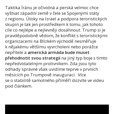
Taktika Íránu je očividná a perská velmoc chce
vyštvat západní země v čele se Spojenými státy
z regionu. Útoky na Izrael a podpora teroristických
skupin je tak jen prostředkem k tomu, jak tohoto
cíle co nejlépe a nejlevněji dosáhnout. Trump si je
pravděpodobně vědom, že konflikt s teroristickými
organizacemi na Blízkém východě nesměřuje
k nějakému většímu vyvrcholení nebo porážce
nepřítele a
americká armáda bude muset
přehodnotit svou strategii
na jiný typ boje s tímto
nepředvídatelným protivníkem. Zda jsou tyto
odhady správné však uvidíme teprve v prvních
měsících po Trumpově inauguraci. Více
se o stabilitě samotného příměří dozvíte ve videu
pod článkem.