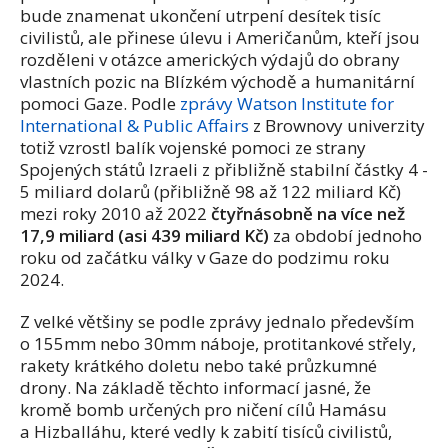
bude znamenat ukončení utrpení desítek tisíc
civilistů, ale přinese úlevu i Američanům, kteří jsou
rozděleni v otázce amerických výdajů do obrany
vlastních pozic na Blízkém východě a humanitární
pomoci Gaze. Podle
zprávy Watson Institute for
International & Public Affairs
z Brownovy univerzity
totiž vzrostl balík vojenské pomoci ze strany
Spojených států Izraeli z přibližně stabilní částky 4 -
5 miliard dolarů (přibližně 98 až 122 miliard Kč)
mezi roky 2010 až 2022
čtyřnásobně na více než
17,9 miliard (asi 439 miliard Kč)
za období jednoho
roku od začátku války v Gaze do podzimu roku
2024.
Z velké většiny se podle zprávy jednalo především
o 155mm nebo 30mm náboje, protitankové střely,
rakety krátkého doletu nebo také průzkumné
drony. Na základě těchto informací jasné, že
kromě bomb určených pro ničení cílů Hamásu
a Hizballáhu, které vedly k zabití tisíců civilistů,