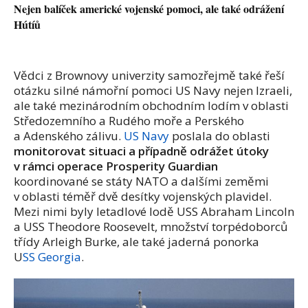
Nejen balíček americké vojenské pomoci, ale také odrážení
Hútíů
Vědci z Brownovy univerzity samozřejmě také řeší
otázku silné námořní pomoci US Navy nejen Izraeli,
ale také mezinárodním obchodním lodím v oblasti
Středozemního a Rudého moře a Perského
a Adenského zálivu.
US Navy
poslala do oblasti
monitorovat situaci a případně odrážet útoky
v rámci operace Prosperity Guardian
koordinované se státy NATO a dalšími zeměmi
v oblasti téměř dvě desítky vojenských plavidel.
Mezi nimi byly letadlové lodě USS Abraham Lincoln
a USS Theodore Roosevelt, množství torpédoborců
třídy Arleigh Burke, ale také jaderná ponorka
U
SS Georgia
.