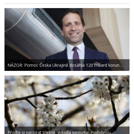
NÁZOR: Pomoc Česka Ukrajině dosáhla 120 miliard korun.…
Přijďte si nasbírat třešně, vybídla seniorka. Podobnou…