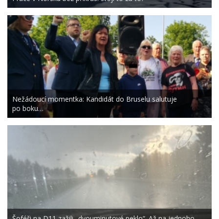
Nežádoucí momentka: Kandidát do Bruselu salutuje
po boku…
Šoféři na D11 zažili „dvouminutové peklo“. Až na jednoho…