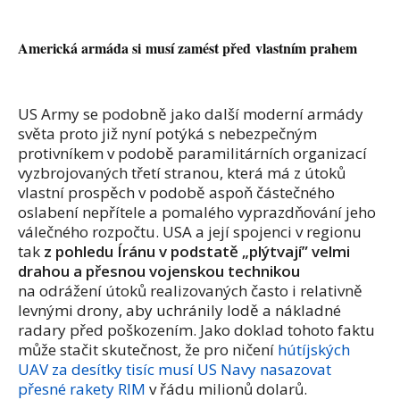
Americká armáda si musí zamést před vlastním prahem
US Army se podobně jako další moderní armády
světa proto již nyní potýká s nebezpečným
protivníkem v podobě paramilitárních organizací
vyzbrojovaných třetí stranou, která má z útoků
vlastní prospěch v podobě aspoň částečného
oslabení nepřítele a pomalého vyprazdňování jeho
válečného rozpočtu. USA a její spojenci v regionu
tak
z pohledu Íránu v podstatě „plýtvají” velmi
drahou a přesnou vojenskou technikou
na odrážení útoků realizovaných často i relativně
levnými drony, aby uchránily lodě a nákladné
radary před poškozením. Jako doklad tohoto faktu
může stačit skutečnost, že pro ničení
hútíjských
UAV za desítky tisíc musí US Navy nasazovat
přesné rakety RIM
v řádu milionů dolarů.