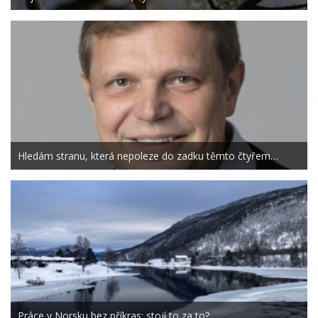
Hledám stranu, která nepoleze do zadku těmto čtyřem…
Práce v Norsku bez příkras: stojí to za to?