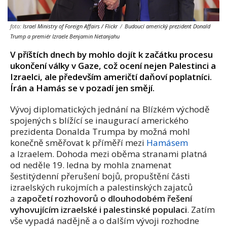
foto:
Israel Ministry of Foreign Affairs / Flickr
/
Budoucí americký prezident Donald
Trump a premiér Izraele Benjamin Netanjahu
V příštích dnech by mohlo dojít k začátku procesu
ukončení války v Gaze, což ocení nejen Palestinci a
Izraelci, ale především američtí daňoví poplatníci.
Írán a Hamás se v pozadí jen smějí.
Vývoj diplomatických jednání na Blízkém východě
spojených s blížící se inaugurací amerického
prezidenta Donalda Trumpa by možná mohl
konečně směřovat k příměří mezi
Hamásem
a Izraelem. Dohoda mezi oběma stranami platná
od neděle 19. ledna by mohla znamenat
šestitýdenní přerušení bojů, propuštění části
izraelských rukojmích a palestinských zajatců
a
započetí rozhovorů o dlouhodobém řešení
vyhovujícím izraelské i palestinské populaci
. Zatím
vše vypadá nadějně a o dalším vývoji rozhodne