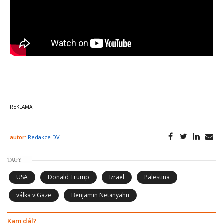
autor:
Redakce DV
TAGY
USA
Donald Trump
Izrael
Palestina
válka v Gaze
Benjamin Netanyahu
Kam dál?