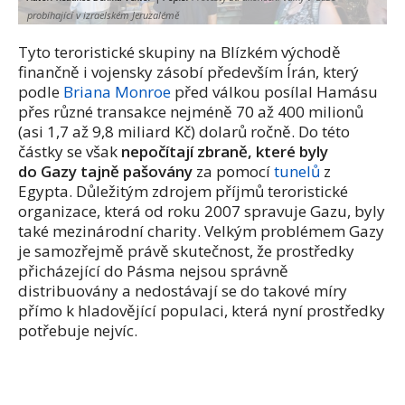
probíhající v izraelském Jeruzalémě
Tyto teroristické skupiny na Blízkém východě
finančně i vojensky zásobí především Írán, který
podle
Briana Monroe
před válkou posílal Hamásu
přes různé transakce nejméně 70 až 400 milionů
(asi 1,7 až 9,8 miliard Kč) dolarů ročně. Do této
částky se však
nepočítají zbraně, které byly
do Gazy tajně pašovány
za pomocí
tunelů
z
Egypta. Důležitým zdrojem příjmů teroristické
organizace, která od roku 2007 spravuje Gazu, byly
také mezinárodní charity. Velkým problémem Gazy
je samozřejmě právě skutečnost, že prostředky
přicházející do Pásma nejsou správně
distribuovány a nedostávají se do takové míry
přímo k hladovějící populaci, která nyní prostředky
potřebuje nejvíc.