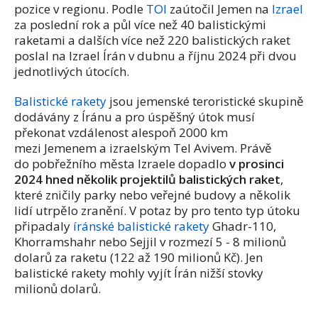
pozice v regionu. Podle
TOI
zaútočil Jemen na
Izrael
za poslední rok a půl více než 40 balistickými
raketami a dalších více než 220 balistických raket
poslal na Izrael Írán v dubnu a říjnu 2024 při dvou
jednotlivých útocích.
Balistické rakety
jsou jemenské teroristické skupině
dodávány z Íránu a pro úspěšný útok musí
překonat vzdálenost alespoň 2000 km
mezi Jemenem a izraelským Tel Avivem. Právě
do pobřežního města Izraele dopadlo
v prosinci
2024 hned několik projektilů balistických raket
,
které zničily parky nebo veřejné budovy a několik
lidí utrpělo zranění. V potaz by pro tento typ útoku
připadaly
íránské balistické rakety
Ghadr-110,
Khorramshahr nebo Sejjil v rozmezí 5 - 8 milionů
dolarů za raketu (122 až 190 milionů Kč). Jen
balistické rakety mohly vyjít Írán nižší stovky
milionů dolarů.