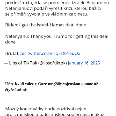
především to, zda se premiérovi Izraele Benjaminu
Netanjahuovi podaří vyřešit krizi, kterou blížící
se příměří vyvolalo ve vládním kabinetu.
Biden: I got the Israel-Hamas deal done
Netanyahu: Thank you Trump for getting this deal
done
Brutal.
pic.twitter.com/HqED61euQx
— Libs of TikTok (@libsoftiktok)
January 16, 2025
USA kvůli válce v Gaze navýšily vojenskou pomoc až
čtyřnásobně
Možný konec války bude pozitivní nejen
pro izraelskou a palestinskou společnost, jelikož