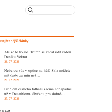
Nejčtenější články
Ale že to trvalo. Trump se začal řídit radou
Deníku Vektor
26. 07. 2026
Neberou vás v optice na hůl? Skla můžete
mít často za míň než…
28. 07. 2026
Problém českého fotbalu začíná nenápadně
už v Decathlonu. Sbírkou pro dobré…
27. 07. 2026