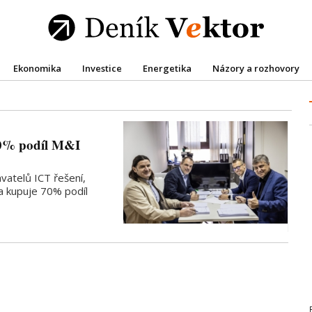
Ekonomika
Investice
Energetika
Názory a rozhovory
 70% podíl M&I
vatelů ICT řešení,
 a kupuje 70% podíl