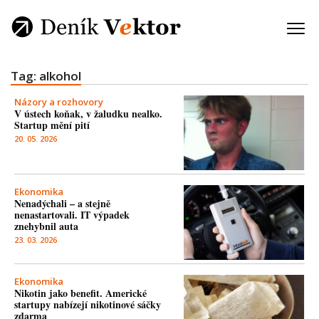
Tag: alkohol
Názory a rozhovory
V ústech koňak, v žaludku nealko.
Startup mění pití
20. 05. 2026
Ekonomika
Nenadýchali – a stejně
nenastartovali. IT výpadek
znehybnil auta
23. 03. 2026
Ekonomika
Nikotin jako benefit. Americké
startupy nabízejí nikotinové sáčky
zdarma