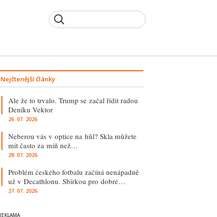
Nejčtenější články
Ale že to trvalo. Trump se začal řídit radou
Deníku Vektor
26. 07. 2026
Neberou vás v optice na hůl? Skla můžete
mít často za míň než…
28. 07. 2026
Problém českého fotbalu začíná nenápadně
už v Decathlonu. Sbírkou pro dobré…
27. 07. 2026