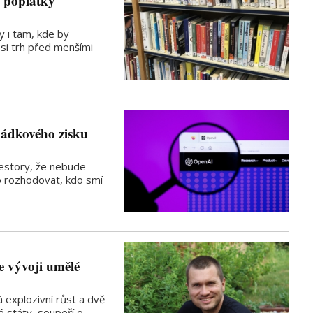
é poplatky
ky i tam, kde by
 si trh před menšími
hádkového zisku
vestory, že nebude
o rozhodovat, kdo smí
e vývoji umělé
á explozivní růst a dvě
é státy, soupeří o