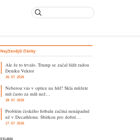
Nejčtenější články
Ale že to trvalo. Trump se začal řídit radou
Deníku Vektor
26. 07. 2026
Neberou vás v optice na hůl? Skla můžete
mít často za míň než…
28. 07. 2026
Problém českého fotbalu začíná nenápadně
už v Decathlonu. Sbírkou pro dobré…
27. 07. 2026