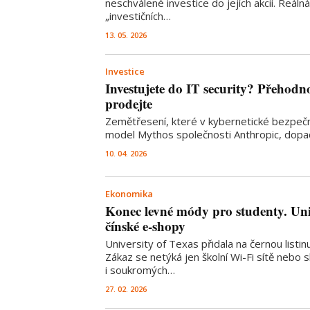
neschválené investice do jejích akcií. Reá
„investičních…
13. 05. 2026
Investice
Investujete do IT security? Přehodno
prodejte
Zemětřesení, které v kybernetické bezpečn
model Mythos společnosti Anthropic, dopad
10. 04. 2026
Ekonomika
Konec levné módy pro studenty. Uni
čínské e-shopy
University of Texas přidala na černou listin
Zákaz se netýká jen školní Wi-Fi sítě nebo s
i soukromých…
27. 02. 2026