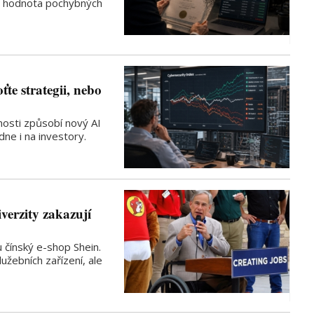
lná hodnota pochybných
ťte strategii, nebo
osti způsobí nový AI
ne i na investory.
verzity zakazují
u čínský e-shop Shein.
lužebních zařízení, ale