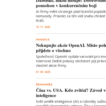
Ďábelské, nikoli hloupé: Dobrovoln
pomohou v konkurenčním boji
AI firmy mění strategii: platí licenční poplat
nemusely. Právníci za tím vidí snahu chránit
hráči.
19. 11. 2025
Investice
Nekupujte akcie OpenAI. Místo po
přijdete o všechno
Společnost OpenAI vydala varování pro in
tolerovat žádné pokusy obcházet její práv
vlastnit akcie firmy.
07. 09. 2025
Ekonomika
Čína vs. USA. Kdo zvítězí? Závod v
inteligence
Svět umělé inteligence (AI) a robotiky zažív
největší ekonomické velmoci, Čína a Spojen