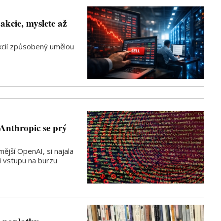
kcie, myslete až
akcií způsobený umělou
 Anthropic se prý
ější OpenAI, si najala
ři vstupu na burzu