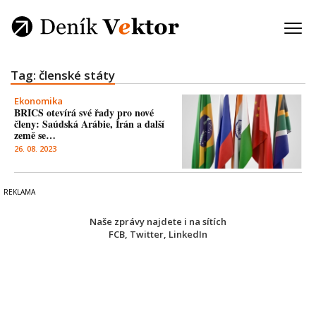
Tag: členské státy
Ekonomika
BRICS otevírá své řady pro nové
členy: Saúdská Arábie, Írán a další
země se…
26. 08. 2023
Naše zprávy najdete i na sítích
FCB
,
Twitter
,
LinkedIn