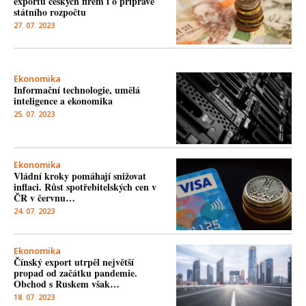
exportu českých firem i o přípravě
státního rozpočtu
27. 07. 2023
Ekonomika
Informační technologie, umělá
inteligence a ekonomika
25. 07. 2023
Ekonomika
Vládní kroky pomáhají snižovat
inflaci. Růst spotřebitelských cen v
ČR v červnu…
24. 07. 2023
Ekonomika
Čínský export utrpěl největší
propad od začátku pandemie.
Obchod s Ruskem však…
18. 07. 2023