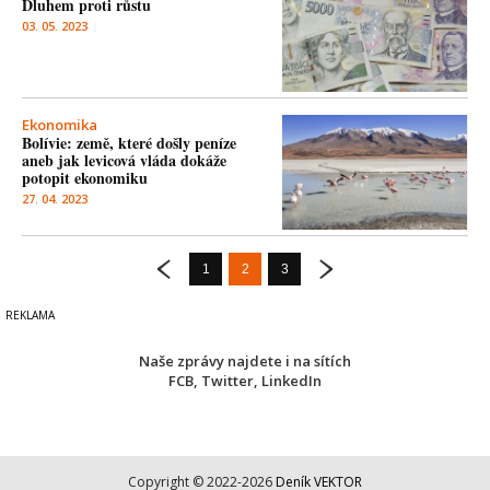
Dluhem proti růstu
03. 05. 2023
Ekonomika
Bolívie: země, které došly peníze
aneb jak levicová vláda dokáže
potopit ekonomiku
27. 04. 2023
1
2
3
Naše zprávy najdete i na sítích
FCB
,
Twitter
,
LinkedIn
Copyright © 2022-2026
Deník VEKTOR