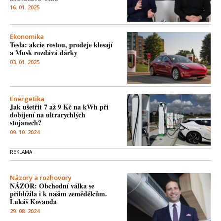
16. 01. 2025
Ekonomika
Tesla: akcie rostou, prodeje klesají
a Musk rozdává dárky
03. 01. 2025
Energetika
Jak ušetřit 7 až 9 Kč na kWh při
dobíjení na ultrarychlých
stojanech?
09. 10. 2024
Názory a rozhovory
NÁZOR: Obchodní válka se
přiblížila i k našim zemědělcům.
Lukáš Kovanda
29. 08. 2024