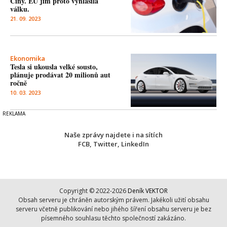
Číny. EU jim proto vyhlásila
válku.
21. 09. 2023
Ekonomika
Tesla si ukousla velké sousto,
plánuje prodávat 20 milionů aut
ročně
10. 03. 2023
Naše zprávy najdete i na sítích
FCB
,
Twitter
,
LinkedIn
Copyright © 2022-2026
Deník VEKTOR
Obsah serveru je chráněn autorským právem. Jakékoli užití obsahu
serveru včetně publikování nebo jihého šíření obsahu serveru je bez
písemného souhlasu těchto společností zakázáno.