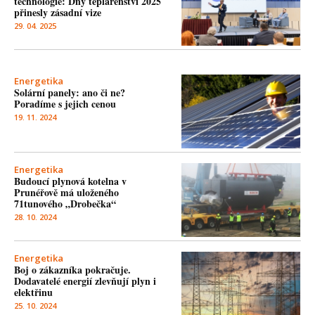
technologie: Dny teplárenství 2025
přinesly zásadní vize
29. 04. 2025
Energetika
Solární panely: ano či ne?
Poradíme s jejich cenou
19. 11. 2024
Energetika
Budoucí plynová kotelna v
Prunéřově má uloženého
71tunového „Drobečka“
28. 10. 2024
Energetika
Boj o zákazníka pokračuje.
Dodavatelé energií zlevňují plyn i
elektřinu
25. 10. 2024