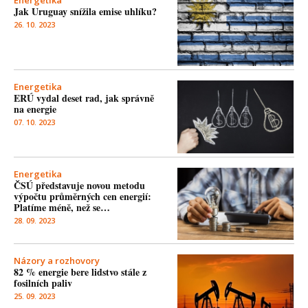
Energetika
Jak Uruguay snížila emise uhlíku?
26. 10. 2023
Energetika
ERÚ vydal deset rad, jak správně
na energie
07. 10. 2023
Energetika
ČSÚ představuje novou metodu
výpočtu průměrných cen energií:
Platíme méně, než se…
28. 09. 2023
Názory a rozhovory
82 % energie bere lidstvo stále z
fosilních paliv
25. 09. 2023