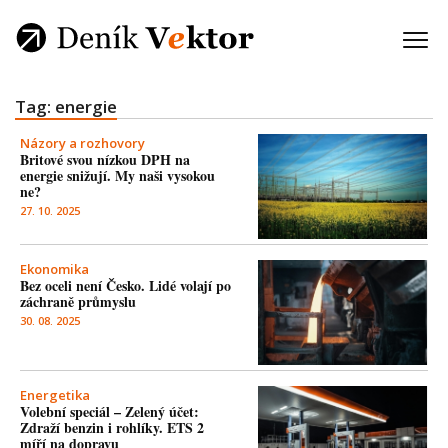
Tag: energie
Názory a rozhovory
Britové svou nízkou DPH na
energie snižují. My naši vysokou
ne?
27. 10. 2025
Ekonomika
Bez oceli není Česko. Lidé volají po
záchraně průmyslu
30. 08. 2025
Energetika
Volební speciál – Zelený účet:
Zdraží benzin i rohlíky. ETS 2
míří na dopravu