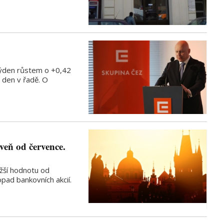
týden růstem o +0,42
ý den v řadě. O
veň od července.
žší hodnotu od
pad bankovních akcií.