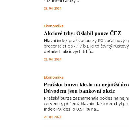
rozdělení částky…
29. 04. 2024
Ekonomika
Akciové trhy: Oslabil pouze ČEZ
Hlavní index pražské burzy PX začal nový 
procenta (1 557,17 b.). Je to čtvrtý růstov
detailech akciových trhů…
22. 04. 2024
Ekonomika
Pražská burza klesla na nejnižší úro
Důvodem jsou bankovní akcie
Pražská burza zaznamenala pokles na nejni
července, přičemž hlavním faktorem byl pro
Index PX klesl o 0,91 % na…
28. 08. 2023