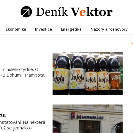
Ekonomika
Investice
Energetika
Názory a rozhovory
u minulého týdne. O
k KB Bohumil Trampota.
etu
nstatování. Na některá
 už se jednalo o