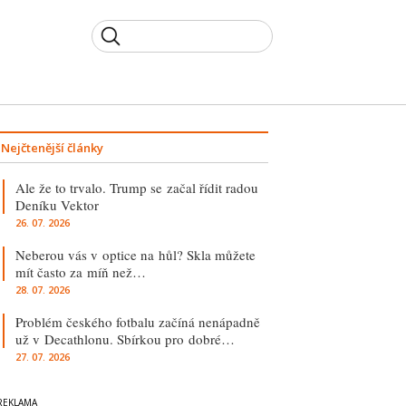
Nejčtenější články
Ale že to trvalo. Trump se začal řídit radou
Deníku Vektor
26. 07. 2026
Neberou vás v optice na hůl? Skla můžete
mít často za míň než…
28. 07. 2026
Problém českého fotbalu začíná nenápadně
už v Decathlonu. Sbírkou pro dobré…
27. 07. 2026