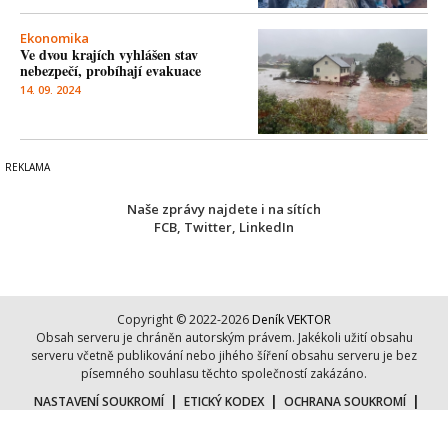
Ekonomika
Ve dvou krajích vyhlášen stav
nebezpečí, probíhají evakuace
14. 09. 2024
Naše zprávy najdete i na sítích
FCB
,
Twitter
,
LinkedIn
Copyright © 2022-2026
Deník VEKTOR
Obsah serveru je chráněn autorským právem. Jakékoli užití obsahu
serveru včetně publikování nebo jihého šíření obsahu serveru je bez
písemného souhlasu těchto společností zakázáno.
|
|
|
NASTAVENÍ SOUKROMÍ
ETICKÝ KODEX
OCHRANA SOUKROMÍ
|
|
COOKIES
KONTAKT
O NÁS