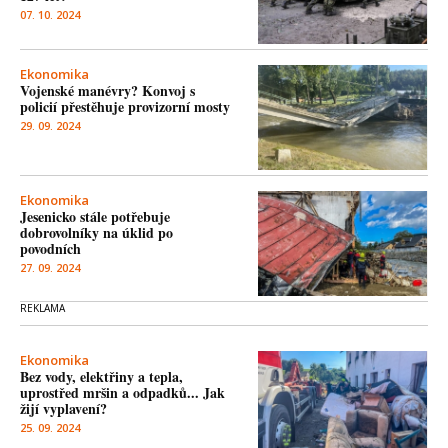
07. 10. 2024
Ekonomika
Vojenské manévry? Konvoj s
policií přestěhuje provizorní mosty
29. 09. 2024
Ekonomika
Jesenicko stále potřebuje
dobrovolníky na úklid po
povodních
27. 09. 2024
Ekonomika
Bez vody, elektřiny a tepla,
uprostřed mršin a odpadků... Jak
žijí vyplavení?
25. 09. 2024