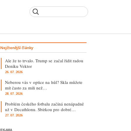
Nejčtenější články
Ale že to trvalo. Trump se začal řídit radou
Deníku Vektor
26. 07. 2026
Neberou vás v optice na hůl? Skla můžete
mít často za míň než…
28. 07. 2026
Problém českého fotbalu začíná nenápadně
už v Decathlonu. Sbírkou pro dobré…
27. 07. 2026