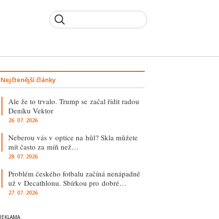
Nejčtenější články
Ale že to trvalo. Trump se začal řídit radou
Deníku Vektor
26. 07. 2026
Neberou vás v optice na hůl? Skla můžete
mít často za míň než…
28. 07. 2026
Problém českého fotbalu začíná nenápadně
už v Decathlonu. Sbírkou pro dobré…
27. 07. 2026