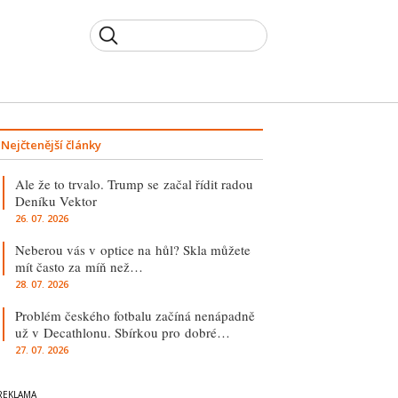
Nejčtenější články
Ale že to trvalo. Trump se začal řídit radou
Deníku Vektor
26. 07. 2026
Neberou vás v optice na hůl? Skla můžete
mít často za míň než…
28. 07. 2026
Problém českého fotbalu začíná nenápadně
už v Decathlonu. Sbírkou pro dobré…
27. 07. 2026