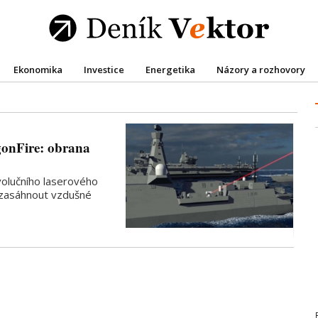
Ekonomika
Investice
Energetika
Názory a rozhovory
agonFire: obrana
volučního laserového
 zasáhnout vzdušné