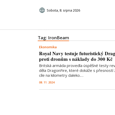
Sobota, 8. srpna 2026
Tag: IronBeam
Ekonomika
Royal Navy testuje futuristický Dr
proti dronům s náklady do 300 Kč
Britská armáda provedla úspěšné testy re
děla DragonFire, které dokáže s přesností
cíle na kilometry daleko.…
08. 11. 2024