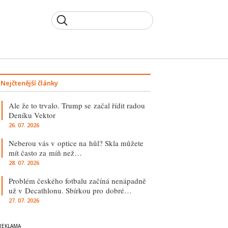
Nejčtenější články
Ale že to trvalo. Trump se začal řídit radou
Deníku Vektor
26. 07. 2026
Neberou vás v optice na hůl? Skla můžete
mít často za míň než…
28. 07. 2026
Problém českého fotbalu začíná nenápadně
už v Decathlonu. Sbírkou pro dobré…
27. 07. 2026