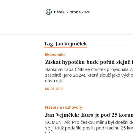
Pátek, 7. srpna 2026
Tag: Jan Vejmělek
Ekonomika
Získat hypotéku bude pořád stejně 
Bankovní rada ČNB ve čtvrtek projednala Zp
stabilitě (jaro 2024), která slouží jako výc
nástrojů…
06. 06. 2024
Názory a rozhovory
Jan Vejmělek: Euro je pod 25 koru
KOMENTÁŘ: Pro českou měnu byl dnešní de
se jí totiž podařilo posílit pod hladinu 25 k