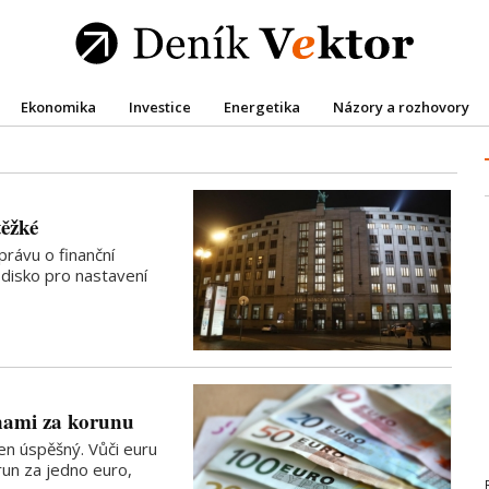
Ekonomika
Investice
Energetika
Názory a rozhovory
těžké
rávu o finanční
hodisko pro nastavení
nami za korunu
n úspěšný. Vůči euru
orun za jedno euro,