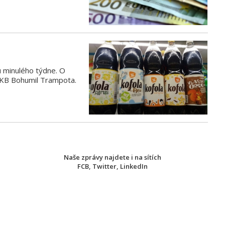
u minulého týdne. O
k KB Bohumil Trampota.
Naše zprávy najdete i na sítích
FCB
,
Twitter
,
LinkedIn