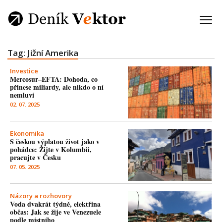
Tag: Jižní Amerika
Investice
Mercosur–EFTA: Dohoda, co
přinese miliardy, ale nikdo o ní
nemluví
02. 07. 2025
Ekonomika
S českou výplatou život jako v
pohádce: Žijte v Kolumbii,
pracujte v Česku
07. 05. 2025
Názory a rozhovory
Voda dvakrát týdně, elektřina
občas: Jak se žije ve Venezuele
podle místního