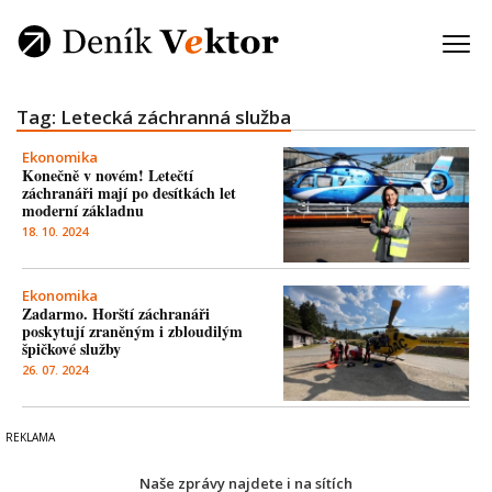
Tag: Letecká záchranná služba
Ekonomika
Konečně v novém! Letečtí
záchranáři mají po desítkách let
moderní základnu
18. 10. 2024
Ekonomika
Zadarmo. Horští záchranáři
poskytují zraněným i zbloudilým
špičkové služby
26. 07. 2024
Naše zprávy najdete i na sítích