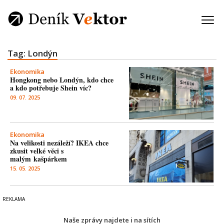
Tag: Londýn
Ekonomika
Hongkong nebo Londýn, kdo chce
a kdo potřebuje Shein víc?
09. 07. 2025
Ekonomika
Na velikosti nezáleží? IKEA chce
zkusit velké věci s
malým kašpárkem
15. 05. 2025
Naše zprávy najdete i na sítích