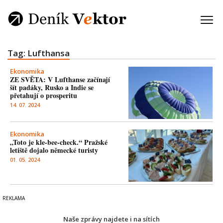
Tag: Lufthansa
Ekonomika
ZE SVĚTA: V Lufthanse začínají
šít padáky, Rusko a Indie se
přetahují o prosperitu
14. 07. 2024
Ekonomika
„Toto je kle-bee-check.“ Pražské
letiště dojalo německé turisty
01. 05. 2024
Naše zprávy najdete i na sítích