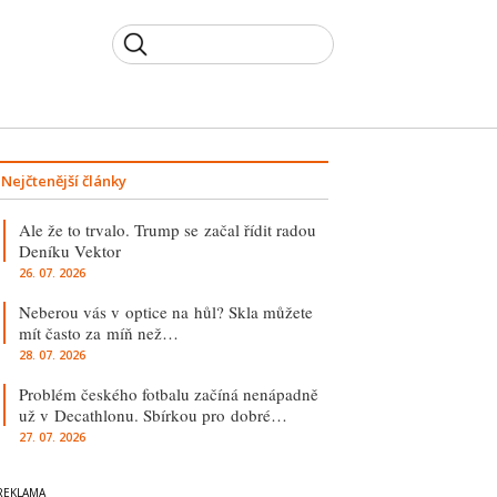
Nejčtenější články
Ale že to trvalo. Trump se začal řídit radou
Deníku Vektor
26. 07. 2026
Neberou vás v optice na hůl? Skla můžete
mít často za míň než…
28. 07. 2026
Problém českého fotbalu začíná nenápadně
už v Decathlonu. Sbírkou pro dobré…
27. 07. 2026