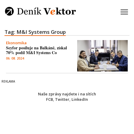
Tag: M&I Systems Group
Ekonomika
Seyfor posiluje na Balkáně, získal
70% podíl M&I Systems Co
06. 08. 2024
Naše zprávy najdete i na sítích
FCB
,
Twitter
,
LinkedIn