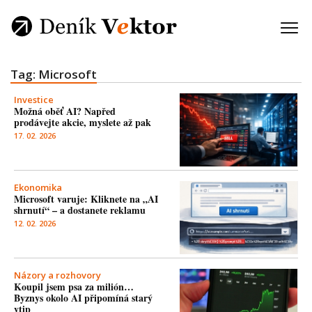
Tag: Microsoft
Investice
Možná oběť AI? Napřed
prodávejte akcie, myslete až pak
17. 02. 2026
Ekonomika
Microsoft varuje: Kliknete na „AI
shrnutí“ – a dostanete reklamu
12. 02. 2026
Názory a rozhovory
Koupil jsem psa za milión…
Byznys okolo AI připomíná starý
vtip