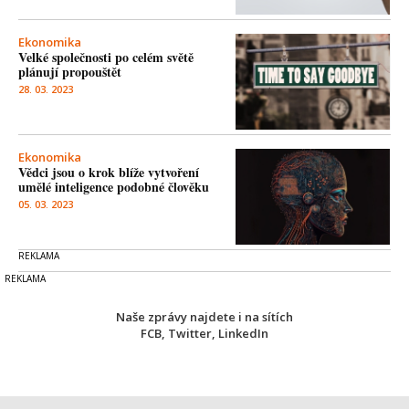
Ekonomika
Velké společnosti po celém světě
plánují propouštět
28. 03. 2023
Ekonomika
Vědci jsou o krok blíže vytvoření
umělé inteligence podobné člověku
05. 03. 2023
Naše zprávy najdete i na sítích
FCB
,
Twitter
,
LinkedIn