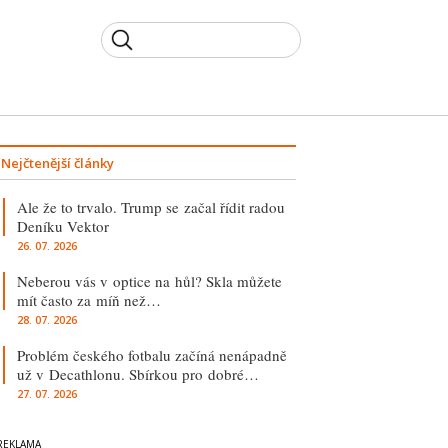
Nejčtenější články
Ale že to trvalo. Trump se začal řídit radou
Deníku Vektor
26. 07. 2026
Neberou vás v optice na hůl? Skla můžete
mít často za míň než…
28. 07. 2026
Problém českého fotbalu začíná nenápadně
už v Decathlonu. Sbírkou pro dobré…
27. 07. 2026