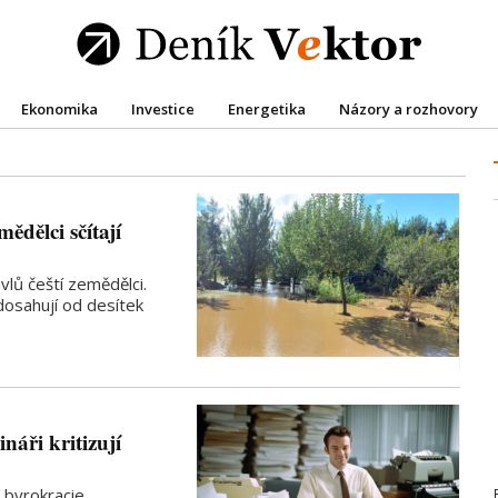
Ekonomika
Investice
Energetika
Názory a rozhovory
ědělci sčítají
vlů čeští zemědělci.
dosahují od desítek
náři kritizují
 byrokracie,