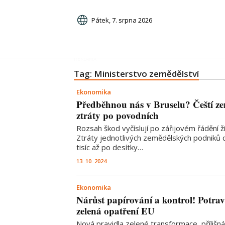
Pátek, 7. srpna 2026
Tag: Ministerstvo zemědělství
Ekonomika
Předběhnou nás v Bruselu? Čeští zem
ztráty po povodních
Rozsah škod vyčíslují po zářijovém řádění ži
Ztráty jednotlivých zemědělských podniků 
tisíc až po desítky…
13. 10. 2024
Ekonomika
Nárůst papírování a kontrol! Potravi
zelená opatření EU
Nová pravidla zelené transformace, přílišná