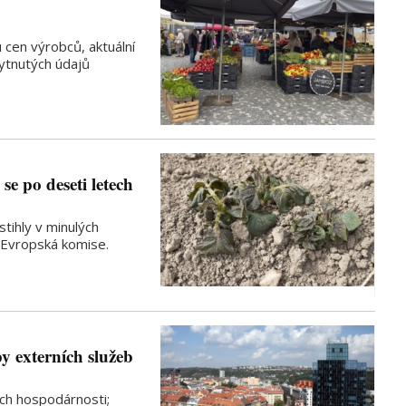
 cen výrobců, aktuální
kytnutých údajů
e po deseti letech
tihly v minulých
 Evropská komise.
y externích služeb
ich hospodárnosti;