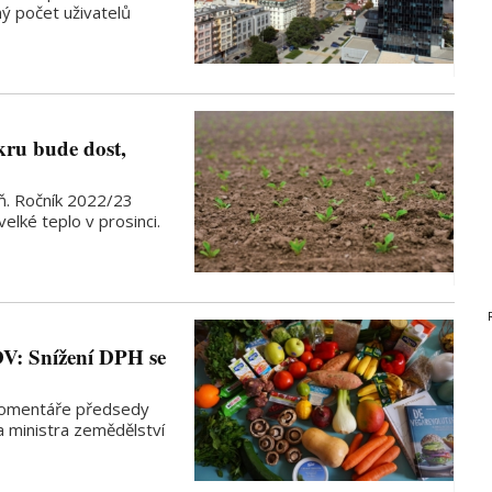
ý počet uživatelů
ru bude dost,
aň. Ročník 2022/23
elké teplo v prosinci.
DV: Snížení DPH se
 komentáře předsedy
a ministra zemědělství