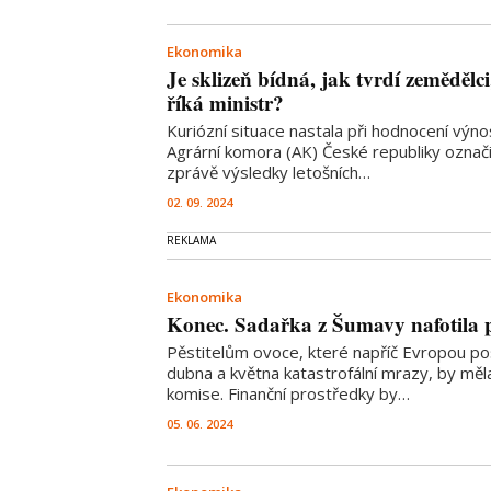
Ekonomika
Je sklizeň bídná, jak tvrdí zemědělc
říká ministr?
Kuriózní situace nastala při hodnocení výnos
Agrární komora (AK) České republiky označi
zprávě výsledky letošních…
02. 09. 2024
Ekonomika
Konec. Sadařka z Šumavy nafotila 
Pěstitelům ovoce, které napříč Evropou po
dubna a května katastrofální mrazy, by mě
komise. Finanční prostředky by…
05. 06. 2024