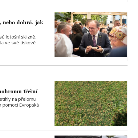
i, nebo dobrá, jak
ů letošní sklizně.
la ve své tiskové
pohromu třešní
stihly na přelomu
la pomoci Evropská