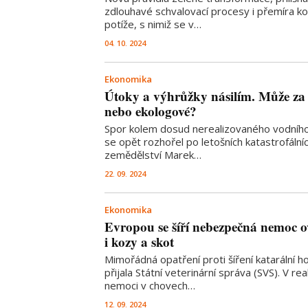
zdlouhavé schvalovací procesy i přemíra kon
potíže, s nimiž se v…
04. 10. 2024
Ekonomika
Útoky a výhrůžky násilím. Může za k
nebo ekologové?
Spor kolem dosud nerealizovaného vodníh
se opět rozhořel po letošních katastrofální
zemědělství Marek…
22. 09. 2024
Ekonomika
Evropou se šíří nebezpečná nemoc o
i kozy a skot
Mimořádná opatření proti šíření katarální 
přijala Státní veterinární správa (SVS). V rea
nemoci v chovech…
12. 09. 2024