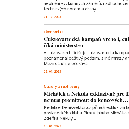
neplnění výzkumných záměrů; nadhodnocen
technických norem a drahý…
01. 10. 2023
Ekonomika
Cukrovarnická kampaň vrcholí, cuk
říká ministerstvo
V cukrovarech finišuje cukrovarnická kamp
poznamenal deštivý podzim, silné mrazy a v
Meziročně se očekává…
28. 01. 2023
Názory a rozhovory
Michálek a Nekula exkluzivně pro 
nemusí promítnout do koncových…
Redakce DeníkVektor.cz přináší exkluzivní
poslaneckého klubu Pirátů Jakuba Michálka 
Zdeňka Nekuly…
05. 01. 2023