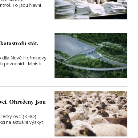
trol. To jsou hlavní
atastrofu stát,
o díla Nové Heřminovy
ch povodních. Ministr
vcí. Ohroženy jsou
horečky ovcí (KHO)
kci na aktuální výskyt