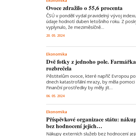
Ekonomika
Ovoce zdražilo o 55,6 procenta
ČSÚ v pondělí vydal pravidelný vývoj indexu
údaje hodnotí duben letošního roku. Z pos
vyplynulo, že meziměsíčně…
20. 05. 2024
Ekonomika
Dvě fotky z jednoho pole. Farmářka s
rozbrečela
Pěstitelům ovoce, které napříč Evropou pos
dnech katastrofální mrazy, by měla pomoci
Finanční prostředky by měly jít…
06. 05. 2024
Ekonomika
Příspěvkové organizace státu: nákup
bez hodnocení jejich…
Nákupy externích služeb bez hodnocení jej