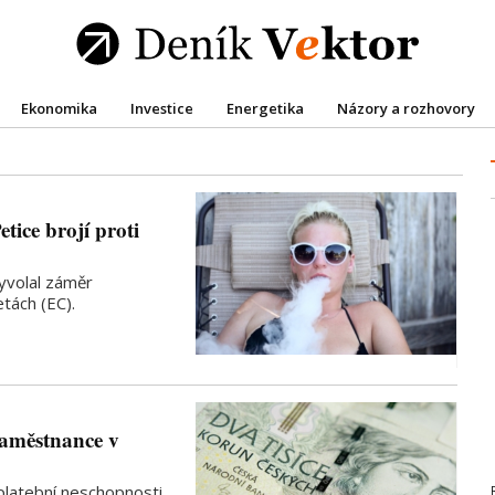
Ekonomika
Investice
Energetika
Názory a rozhovory
tice brojí proti
yvolal záměr
etách (EC).
 zaměstnance v
platební neschopnosti