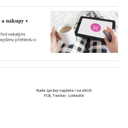
e a nákupy v
před nekalými
 lepšímu přehledu o
Naše zprávy najdete i na sítích
FCB
,
Twitter
,
LinkedIn