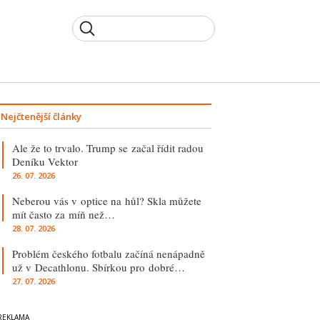
Nejčtenější články
Ale že to trvalo. Trump se začal řídit radou
Deníku Vektor
26. 07. 2026
Neberou vás v optice na hůl? Skla můžete
mít často za míň než…
28. 07. 2026
Problém českého fotbalu začíná nenápadně
už v Decathlonu. Sbírkou pro dobré…
27. 07. 2026