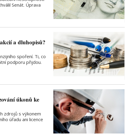
hválil Senát. Úprava
 akcií a dluhopisů?
zijního spoření. Ti, co
átní podporu přijdou.
zování úkonů ke
ch zdrojů s výkonem
ho úřadu ani licence