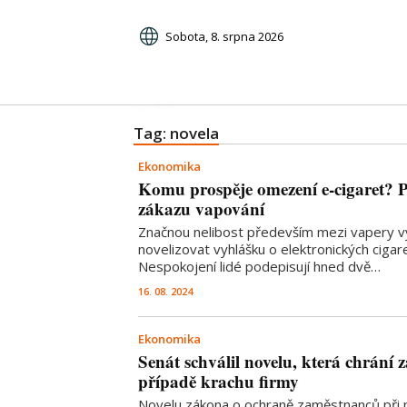
Sobota, 8. srpna 2026
Tag: novela
Ekonomika
Komu prospěje omezení e-cigaret? Pe
zákazu vapování
Značnou nelibost především mezi vapery v
novelizovat vyhlášku o elektronických cigar
Nespokojení lidé podepisují hned dvě…
16. 08. 2024
Ekonomika
Senát schválil novelu, která chrání
případě krachu firmy
Novelu zákona o ochraně zaměstnanců při 