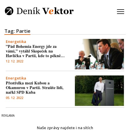
Tag: Partie
Energetika
”Pád Bohemia Energy jde za
vámi,” vytáhl Skopeček na
Havlíčka v Partii, kde to pěkně…
12. 12. 2022
Energetika
Přestřelka mezi Kubou a
Okamurou v Partii. Strašíte lidi,
nařkl SPD Kuba
05. 12. 2022
Naše zprávy najdete i na sítích