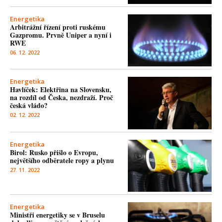
Energetika
Arbitrážní řízení proti ruskému
Gazpromu. Prvně Uniper a nyní i
RWE
06. 12. 2022
Energetika
Havlíček: Elektřina na Slovensku,
na rozdíl od Česka, nezdraží. Proč
česká vládo?
02. 12. 2022
Energetika
Birol: Rusko přišlo o Evropu,
největšího odběratele ropy a plynu
27. 11. 2022
Energetika
Ministři energetiky se v Bruselu