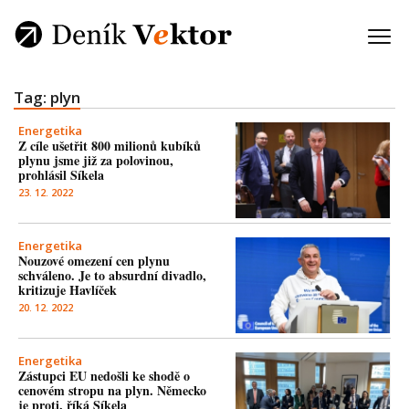
Tag: plyn
Energetika
Z cíle ušetřit 800 milionů kubíků
plynu jsme již za polovinou,
prohlásil Síkela
23. 12. 2022
Energetika
Nouzové omezení cen plynu
schváleno. Je to absurdní divadlo,
kritizuje Havlíček
20. 12. 2022
Energetika
Zástupci EU nedošli ke shodě o
cenovém stropu na plyn. Německo
je proti, říká Síkela