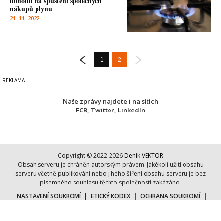
dohodli na spuštění společných
nákupů plynu
21. 11. 2022
1
2
Naše zprávy najdete i na sítích
FCB
,
Twitter
,
LinkedIn
Copyright © 2022-2026
Deník VEKTOR
Obsah serveru je chráněn autorským právem. Jakékoli užití obsahu
serveru včetně publikování nebo jihého šíření obsahu serveru je bez
písemného souhlasu těchto společností zakázáno.
|
|
|
NASTAVENÍ SOUKROMÍ
ETICKÝ KODEX
OCHRANA SOUKROMÍ
|
|
COOKIES
KONTAKT
O NÁS