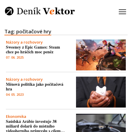
Tag: počítačové hry
Názory a rozhovory
Sweeney z Epic Games: Steam
chce po hráčích moc peněz
07. 06. 2025
Názory a rozhovory
Měnová politika jako počítačová
hra
04. 05. 2023
Ekonomika
Saúdská Arábie investuje 38
miliard dolarů do místního
videoherního průmyslu s cílem…