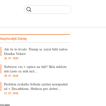
Nejčtenější články
Ale že to trvalo. Trump se začal řídit radou
Deníku Vektor
26. 07. 2026
Neberou vás v optice na hůl? Skla můžete
mít často za míň než…
28. 07. 2026
Problém českého fotbalu začíná nenápadně
už v Decathlonu. Sbírkou pro dobré…
27. 07. 2026