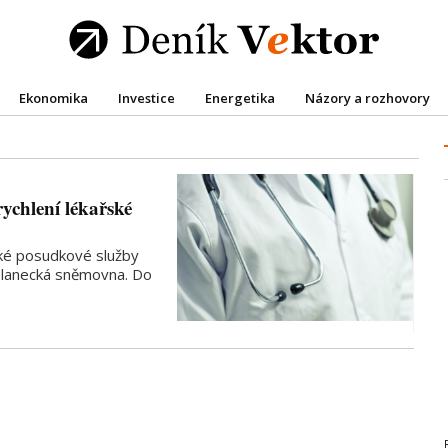
Ekonomika
Investice
Energetika
Názory a rozhovory
rychlení lékařské
řské posudkové služby
oslanecká sněmovna. Do