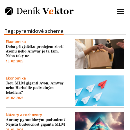
Tag: pyramidové schema
Ekonomika
Doba přivýdělku prodejem zboží
Avonu nebo Amway je ta tam.
Nebo taky ne
15. 02. 2025
Ekonomika
Jsou MLM giganti Avon, Amway
nebo Herbalife podvodným
letadlem?
08. 02. 2025
Názory a rozhovory
Amway pyramidovým podvodem?
Nejistá budoucnost giganta MLM
26. 01. 2025